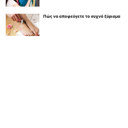
Πώς να αποφεύγετε το συχνό ξύρισμα