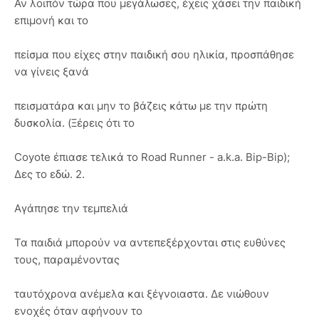
Αν λοιπόν τώρα που μεγάλωσες, έχεις χάσει την παιδική
επιμονή και το
πείσμα που είχες στην παιδική σου ηλικία, προσπάθησε
να γίνεις ξανά
πεισματάρα και μην το βάζεις κάτω με την πρώτη
δυσκολία. (Ξέρεις ότι το
Coyote έπιασε τελικά το Road Runner - a.k.a. Βip-Bip);
Δες το εδώ. 2.
Αγάπησε την τεμπελιά
Τα παιδιά μπορούν να αντεπεξέρχονται στις ευθύνες
τους, παραμένοντας
ταυτόχρονα ανέμελα και ξέγνοιαστα. Δε νιώθουν
ενοχές όταν αφήνουν το