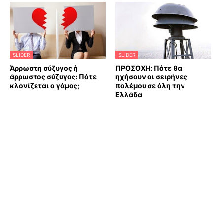
SLIDER
SLIDER
Άρρωστη σύζυγος ή
ΠΡΟΣΟΧΗ: Πότε θα
άρρωστος σύζυγος: Πότε
ηχήσουν οι σειρήνες
κλονίζεται ο γάμος;
πολέμου σε όλη την
Ελλάδα