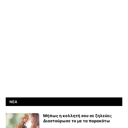
ΝΈΑ
Μήπως η κολλητή σου σε ζηλεύει;
Διασταύρωσε το με τα παρακάτω