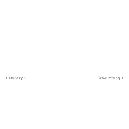
Νεότερη
Παλαιότερη