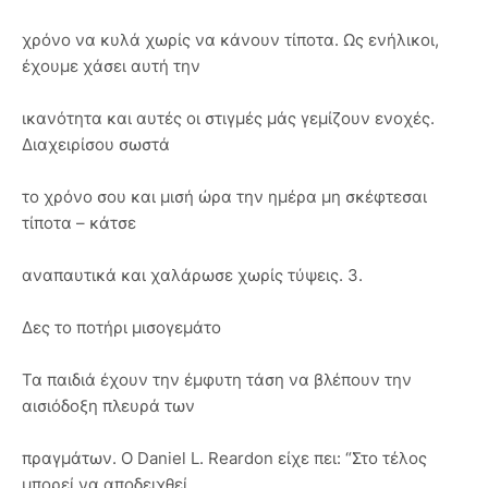
χρόνο να κυλά χωρίς να κάνουν τίποτα. Ως ενήλικοι,
έχουμε χάσει αυτή την
ικανότητα και αυτές οι στιγμές μάς γεμίζουν ενοχές.
Διαχειρίσου σωστά
το χρόνο σου και μισή ώρα την ημέρα μη σκέφτεσαι
τίποτα – κάτσε
αναπαυτικά και χαλάρωσε χωρίς τύψεις. 3.
Δες το ποτήρι μισογεμάτο
Τα παιδιά έχουν την έμφυτη τάση να βλέπουν την
αισιόδοξη πλευρά των
πραγμάτων. Ο Daniel L. Reardon είχε πει: “Στο τέλος
μπορεί να αποδειχθεί