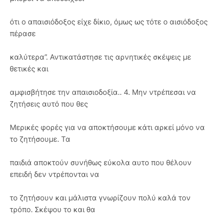
ότι ο απαισιόδοξος είχε δίκιο, όμως ως τότε ο αισιόδοξος
πέρασε
καλύτερα”. Αντικατάστησε τις αρνητικές σκέψεις με
θετικές και
αμφισβήτησε την απαισιοδοξία.. 4. Μην ντρέπεσαι να
ζητήσεις αυτό που θες
Μερικές φορές για να αποκτήσουμε κάτι αρκεί μόνο να
το ζητήσουμε. Τα
παιδιά αποκτούν συνήθως εύκολα αυτο που θέλουν
επειδή δεν ντρέπονται να
το ζητήσουν και μάλιστα γνωρίζουν πολύ καλά τον
τρόπο. Σκέψου το και θα