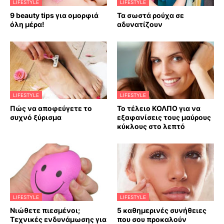
LIFESTYLE
LIFESTYLE
9 beauty tips για ομορφιά
Τα σωστά ρούχα σε
όλη μέρα!
αδυνατίζουν
LIFESTYLE
LIFESTYLE
Πώς να αποφεύγετε το
Το τέλειο ΚΟΛΠΟ για να
συχνό ξύρισμα
εξαφανίσεις τους μαύρους
κύκλους στο λεπτό
LIFESTYLE
LIFESTYLE
Νιώθετε πιεσμένοι;
5 καθημερινές συνήθειες
Τεχνικές ενδυνάμωσης για
που σου προκαλούν