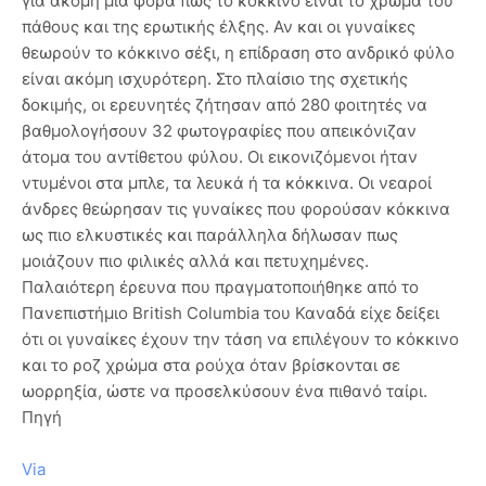
για ακόμη μία φορά πως το κόκκινο είναι το χρώμα του
πάθους και της ερωτικής έλξης. Αν και οι γυναίκες
θεωρούν το κόκκινο σέξι, η επίδραση στο ανδρικό φύλο
είναι ακόμη ισχυρότερη. Στο πλαίσιο της σχετικής
δοκιμής, οι ερευνητές ζήτησαν από 280 φοιτητές να
βαθμολογήσουν 32 φωτογραφίες που απεικόνιζαν
άτομα του αντίθετου φύλου. Οι εικονιζόμενοι ήταν
ντυμένοι στα μπλε, τα λευκά ή τα κόκκινα. Οι νεαροί
άνδρες θεώρησαν τις γυναίκες που φορούσαν κόκκινα
ως πιο ελκυστικές και παράλληλα δήλωσαν πως
μοιάζουν πιο φιλικές αλλά και πετυχημένες.
Παλαιότερη έρευνα που πραγματοποιήθηκε από το
Πανεπιστήμιο British Columbia του Καναδά είχε δείξει
ότι οι γυναίκες έχουν την τάση να επιλέγουν το κόκκινο
και το ροζ χρώμα στα ρούχα όταν βρίσκονται σε
ωορρηξία, ώστε να προσελκύσουν ένα πιθανό ταίρι.
Πηγή
Via