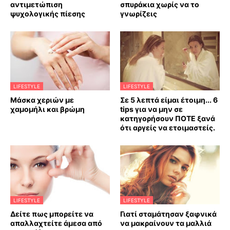
αντιμετώπιση
σπυράκια χωρίς να το
ψυχολογικής πίεσης
γνωρίζεις
LIFESTYLE
LIFESTYLE
Mάσκα χεριών με
Σε 5 λεπτά είμαι έτοιμη... 6
χαμομήλι και βρώμη
tips για να μην σε
κατηγορήσουν ΠΟΤΕ ξανά
ότι αργείς να ετοιμαστείς.
LIFESTYLE
LIFESTYLE
Δείτε πως μπορείτε να
Γιατί σταμάτησαν ξαφνικά
απαλλαχτείτε άμεσα από
να μακραίνουν τα μαλλιά