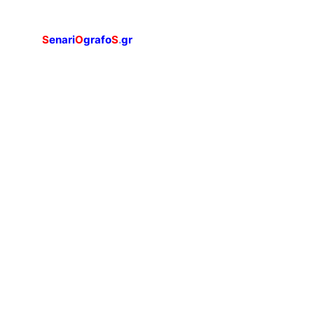
S
enari
O
grafo
S
.
gr