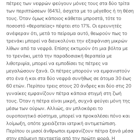
πέτρες των νεφρών φεύγουν μόνες τους στα δύο τρίτα
των περιπτώσεων (64%), άσχετα με το μέγεθος ή τη θέση
τους. Όταν όμως κάποιος κάθεται μπροστά, τότε το
ποσοστό «θεραπείας» πέφτει στο 17%. Οι ερευνητές
ανέφεραν ότι, μετά το πείραμα αυτό, θεωρούν πως το
τρενάκι μπορεί να διευκολύνει την εξαφάνιση μικρών
λίθων από τα νεφρά. Επίσης εκτιμούν ότι μια βόλτα με
το τρενάκι, μετά την παραδοσιακή θεραπεία με
λιθοτριψία, μπορεί να εμποδίσει τις πέτρες να
μεγαλώσουν ξανά. Οι πέτρες μπορούν να εμφανιστούν
στο ένα ή και στα δύο νεφρά συνήθως σε άτομα 30 έως
60 ετών. Περίπου τρεις στους 20 άνδρες και δύο στις 20
γυναίκες εμφανίζουν πέτρα κάποια στιγμή στη ζωή
τους. Όταν η πέτρα είναι μικρή, συχνά φεύγει μόνη της
μέσω των ούρων. Αλλιώς, αν μπλοκάρει το
ουροποιητικό σύστημα, μπορεί να προκαλέσει πόνο και
λοίμωξη, οπότε χρειάζεται ιατρική αντιμετώπιση.
Περίπου οι μισοί άνθρωποι εμφανίζουν πέτρα ξανά μέσα
στην επόμενη πενταετία από την πρώτη φορά. Η