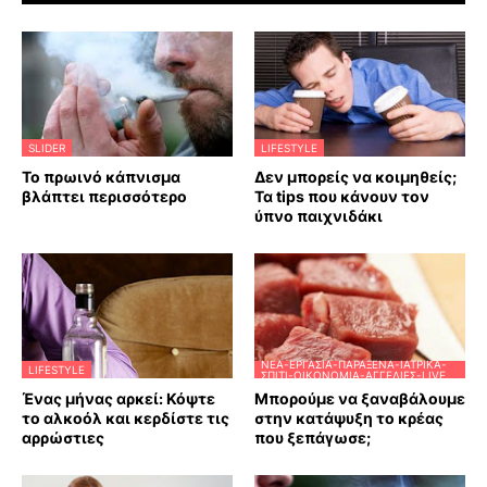
SLIDER
LIFESTYLE
Το πρωινό κάπνισμα
Δεν μπορείς να κοιμηθείς;
βλάπτει περισσότερο
Τα tips που κάνουν τον
ύπνο παιχνιδάκι
ΝΈΑ-ΕΡΓΑΣΊΑ-ΠΑΡΆΞΕΝΑ-ΙΑΤΡΙΚΆ-
LIFESTYLE
ΣΠΊΤΙ-ΟΙΚΟΝΟΜΊΑ-ΑΓΓΕΛΊΕΣ-LIVE
Ένας μήνας αρκεί: Κόψτε
Μπορούμε να ξαναβάλουμε
το αλκοόλ και κερδίστε τις
στην κατάψυξη το κρέας
αρρώστιες
που ξεπάγωσε;