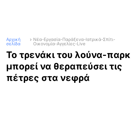
Αρχική
Νέα-Εργασία-Παράξενα-Ιατρικά-Σπίτι-
σελίδα
Οικονομία-Αγγελίες-Live
Το τρενάκι του λούνα-παρκ
μπορεί να θεραπεύσει τις
πέτρες στα νεφρά