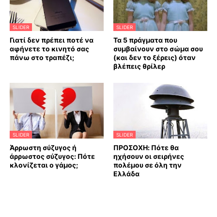
SLIDER
SLIDER
Γιατί δεν πρέπει ποτέ να
Τα 5 πράγματα που
αφήνετε το κινητό σας
συμβαίνουν στο σώμα σου
πάνω στο τραπέζι;
(και δεν το ξέρεις) όταν
βλέπεις θρίλερ
SLIDER
SLIDER
Άρρωστη σύζυγος ή
ΠΡΟΣΟΧΗ: Πότε θα
άρρωστος σύζυγος: Πότε
ηχήσουν οι σειρήνες
κλονίζεται ο γάμος;
πολέμου σε όλη την
Ελλάδα