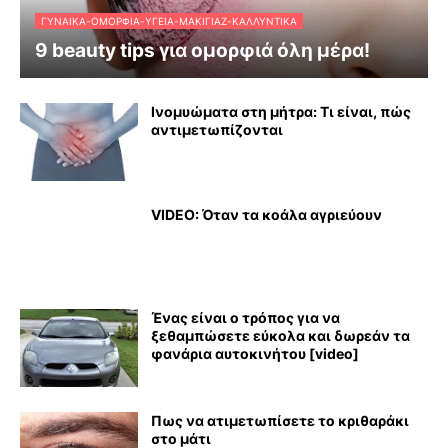
ΓΥΝΑΊΚΑ-ΟΜΟΡΦΙΆ-ΥΓΕΊΑ-ΜΑΚΙΓΙΆΖ-ΚΑΛΛΥΝΤΙΚΆ
9 beauty tips για ομορφιά όλη μέρα!
Ινομυώματα στη μήτρα: Τι είναι, πώς
αντιμετωπίζονται
VIDEO: Όταν τα κοάλα αγριεύουν
Ένας είναι ο τρόπος για να
ξεθαμπώσετε εύκολα και δωρεάν τα
φανάρια αυτοκινήτου [video]
Πως να ατιμετωπίσετε το κριθαράκι
στο μάτι