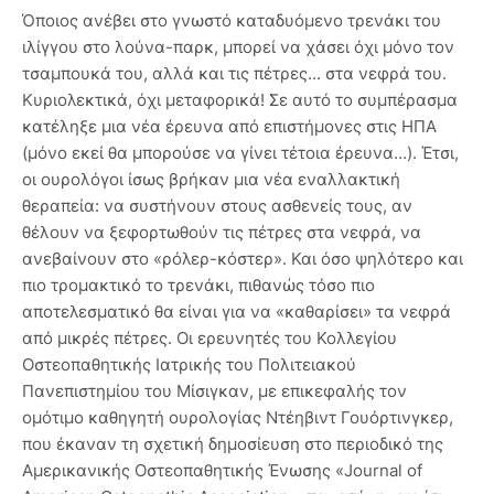
Όποιος ανέβει στο γνωστό καταδυόμενο τρενάκι του
ιλίγγου στο λούνα-παρκ, μπορεί να χάσει όχι μόνο τον
τσαμπουκά του, αλλά και τις πέτρες... στα νεφρά του.
Κυριολεκτικά, όχι μεταφορικά! Σε αυτό το συμπέρασμα
κατέληξε μια νέα έρευνα από επιστήμονες στις ΗΠΑ
(μόνο εκεί θα μπορούσε να γίνει τέτοια έρευνα…). Έτσι,
οι ουρολόγοι ίσως βρήκαν μια νέα εναλλακτική
θεραπεία: να συστήνουν στους ασθενείς τους, αν
θέλουν να ξεφορτωθούν τις πέτρες στα νεφρά, να
ανεβαίνουν στο «ρόλερ-κόστερ». Και όσο ψηλότερο και
πιο τρομακτικό το τρενάκι, πιθανώς τόσο πιο
αποτελεσματικό θα είναι για να «καθαρίσει» τα νεφρά
από μικρές πέτρες. Οι ερευνητές του Κολλεγίου
Οστεοπαθητικής Ιατρικής του Πολιτειακού
Πανεπιστημίου του Μίσιγκαν, με επικεφαλής τον
ομότιμο καθηγητή ουρολογίας Ντέηβιντ Γουόρτινγκερ,
που έκαναν τη σχετική δημοσίευση στο περιοδικό της
Αμερικανικής Οστεοπαθητικής Ένωσης «Journal of