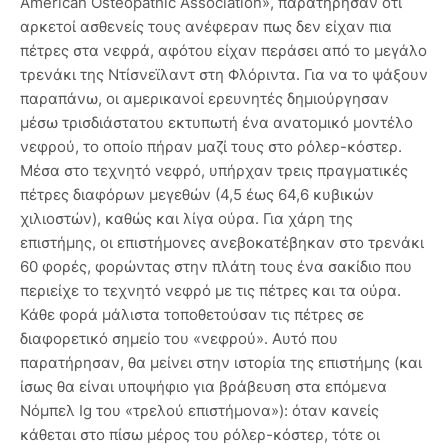
American Osteopathic Association», παρατήρησαν ότι
αρκετοί ασθενείς τους ανέφεραν πως δεν είχαν πια
πέτρες στα νεφρά, αφότου είχαν περάσει από το μεγάλο
τρενάκι της Ντίσνεϊλαντ στη Φλόριντα. Για να το ψάξουν
παραπάνω, οι αμερικανοί ερευνητές δημιούργησαν
μέσω τρισδιάστατου εκτυπωτή ένα ανατομικό μοντέλο
νεφρού, το οποίο πήραν μαζί τους στο ρόλερ-κόστερ.
Μέσα στο τεχνητό νεφρό, υπήρχαν τρεις πραγματικές
πέτρες διαφόρων μεγεθών (4,5 έως 64,6 κυβικών
χιλιοστών), καθώς και λίγα ούρα. Για χάρη της
επιστήμης, οι επιστήμονες ανεβοκατέβηκαν στο τρενάκι
60 φορές, φορώντας στην πλάτη τους ένα σακίδιο που
περιείχε το τεχνητό νεφρό με τις πέτρες και τα ούρα.
Κάθε φορά μάλιστα τοποθετούσαν τις πέτρες σε
διαφορετικό σημείο του «νεφρού». Αυτό που
παρατήρησαν, θα μείνει στην ιστορία της επιστήμης (και
ίσως θα είναι υποψήφιο για βράβευση στα επόμενα
Νόμπελ Ig του «τρελού επιστήμονα»): όταν κανείς
κάθεται στο πίσω μέρος του ρόλερ-κόστερ, τότε οι