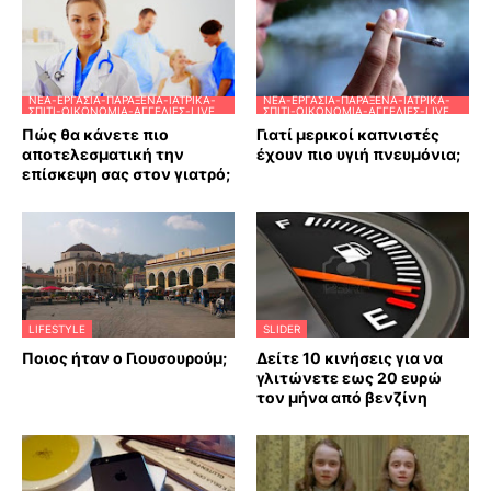
ΝΈΑ-ΕΡΓΑΣΊΑ-ΠΑΡΆΞΕΝΑ-ΙΑΤΡΙΚΆ-
ΝΈΑ-ΕΡΓΑΣΊΑ-ΠΑΡΆΞΕΝΑ-ΙΑΤΡΙΚΆ-
ΣΠΊΤΙ-ΟΙΚΟΝΟΜΊΑ-ΑΓΓΕΛΊΕΣ-LIVE
ΣΠΊΤΙ-ΟΙΚΟΝΟΜΊΑ-ΑΓΓΕΛΊΕΣ-LIVE
Πώς θα κάνετε πιο
Γιατί μερικοί καπνιστές
αποτελεσματική την
έχουν πιο υγιή πνευμόνια;
επίσκεψη σας στον γιατρό;
LIFESTYLE
SLIDER
Ποιος ήταν ο Γιουσουρούμ;
Δείτε 10 κινήσεις για να
γλιτώνετε εως 20 ευρώ
τον μήνα από βενζίνη