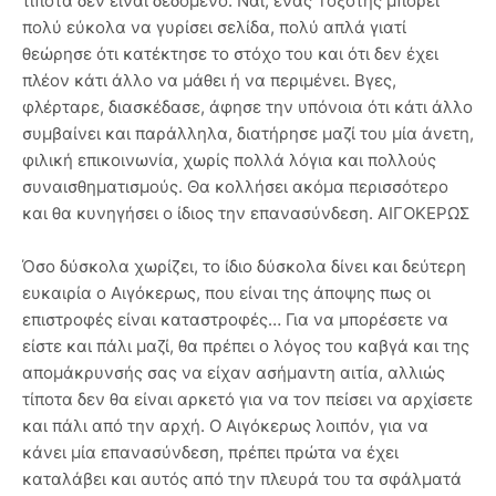
τίποτα δεν είναι δεδομένο. Ναι, ένας Τοξότης μπορεί
πολύ εύκολα να γυρίσει σελίδα, πολύ απλά γιατί
θεώρησε ότι κατέκτησε το στόχο του και ότι δεν έχει
πλέον κάτι άλλο να μάθει ή να περιμένει. Βγες,
φλέρταρε, διασκέδασε, άφησε την υπόνοια ότι κάτι άλλο
συμβαίνει και παράλληλα, διατήρησε μαζί του μία άνετη,
φιλική επικοινωνία, χωρίς πολλά λόγια και πολλούς
συναισθηματισμούς. Θα κολλήσει ακόμα περισσότερο
και θα κυνηγήσει ο ίδιος την επανασύνδεση. ΑΙΓΟΚΕΡΩΣ
Όσο δύσκολα χωρίζει, το ίδιο δύσκολα δίνει και δεύτερη
ευκαιρία ο Αιγόκερως, που είναι της άποψης πως οι
επιστροφές είναι καταστροφές… Για να μπορέσετε να
είστε και πάλι μαζί, θα πρέπει ο λόγος του καβγά και της
απομάκρυνσής σας να είχαν ασήμαντη αιτία, αλλιώς
τίποτα δεν θα είναι αρκετό για να τον πείσει να αρχίσετε
και πάλι από την αρχή. Ο Αιγόκερως λοιπόν, για να
κάνει μία επανασύνδεση, πρέπει πρώτα να έχει
καταλάβει και αυτός από την πλευρά του τα σφάλματά