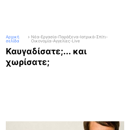
Αρχική
Νέα-Εργασία-Παράξενα-Ιατρικά-Σπίτι-
σελίδα
Οικονομία-Αγγελίες-Live
Καυγαδίσατε;... και
χωρίσατε;