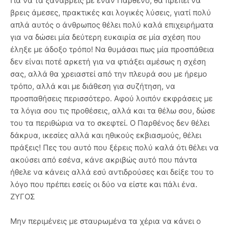
Για να τα ξαναβρείς με έναν Παρθένο, θα πρέπει να
βρεις άμεσες, πρακτικές και λογικές λύσεις, γιατί πολύ
απλά αυτός ο άνθρωπος θέλει πολύ καλά επιχειρήματα
για να δώσει μία δεύτερη ευκαιρία σε μία σχέση που
έληξε με άδοξο τρόπο! Να θυμάσαι πως μία προσπάθεια
δεν είναι ποτέ αρκετή για να φτιάξει αμέσως η σχέση
σας, αλλά θα χρειαστεί από την πλευρά σου με ήρεμο
τρόπο, αλλά και με διάθεση για συζήτηση, να
προσπαθήσεις περισσότερο. Αφού λοιπόν εκφράσεις με
τα λόγια σου τις προθέσεις, αλλά και τα θέλω σου, δώσε
του τα περιθώρια να το σκεφτεί. Ο Παρθένος δεν θέλει
δάκρυα, ικεσίες αλλά και ηθικούς εκβιασμούς, θέλει
πράξεις! Πες του αυτό που ξέρεις πολύ καλά ότι θέλει να
ακούσει από εσένα, κάνε ακριβώς αυτό που πάντα
ήθελε να κάνεις αλλά εσύ αντιδρούσες και δείξε του το
λόγο που πρέπει εσείς οι δύο να είστε και πάλι ένα.
ΖΥΓΟΣ
Μην περιμένεις με σταυρωμένα τα χέρια να κάνει ο