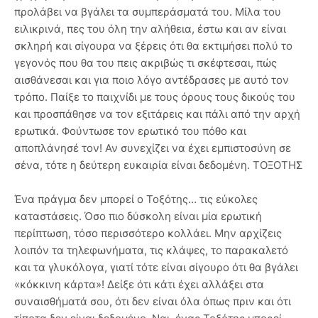
προλάβει να βγάλει τα συμπεράσματά του. Μίλα του
ειλικρινά, πες του όλη την αλήθεια, έστω και αν είναι
σκληρή και σίγουρα να ξέρεις ότι θα εκτιμήσει πολύ το
γεγονός που θα του πεις ακριβώς τι σκέφτεσαι, πώς
αισθάνεσαι και για ποιο λόγο αντέδρασες με αυτό τον
τρόπο. Παίξε το παιχνίδι με τους όρους τους δικούς του
και προσπάθησε να τον εξιτάρεις και πάλι από την αρχή
ερωτικά. Φούντωσε τον ερωτικό του πόθο και
αποπλάνησέ τον! Αν συνεχίζει να έχει εμπιστοσύνη σε
σένα, τότε η δεύτερη ευκαιρία είναι δεδομένη. ΤΟΞΟΤΗΣ
Ένα πράγμα δεν μπορεί ο Τοξότης… τις εύκολες
καταστάσεις. Όσο πιο δύσκολη είναι μία ερωτική
περίπτωση, τόσο περισσότερο κολλάει. Μην αρχίζεις
λοιπόν τα τηλεφωνήματα, τις κλάψες, το παρακαλετό
και τα γλυκόλογα, γιατί τότε είναι σίγουρο ότι θα βγάλει
«κόκκινη κάρτα»! Δείξε ότι κάτι έχει αλλάξει στα
συναισθήματά σου, ότι δεν είναι όλα όπως πριν και ότι