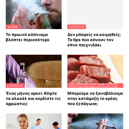
SLIDER
LIFESTYLE
Το πρωινό κάπνισμα
Δεν μπορείς να κοιμηθείς;
βλάπτει περισσότερο
Τα tips που κάνουν τον
ύπνο παιχνιδάκι
ΝΈΑ-ΕΡΓΑΣΊΑ-ΠΑΡΆΞΕΝΑ-ΙΑΤΡΙΚΆ-
LIFESTYLE
ΣΠΊΤΙ-ΟΙΚΟΝΟΜΊΑ-ΑΓΓΕΛΊΕΣ-LIVE
Ένας μήνας αρκεί: Κόψτε
Μπορούμε να ξαναβάλουμε
το αλκοόλ και κερδίστε τις
στην κατάψυξη το κρέας
αρρώστιες
που ξεπάγωσε;