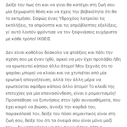
Δείξε του πως ότι και να γίνει θα κατέχει στη ζωή σου
μία ξεχωριστή θέση και να έχεις την βεβαιότητα ότι θα
το εκτιμήσει. Σαφώς ένας Υδροχόος λατρεύει τις
εκπλήξεις, τα απρόοπτα και τις απρόβλεπτες εξελίξεις,
γι’ αυτό λοιπόν φρόντισε να τον ξαφνιάσεις ευχάριστα
με κάθε τρόπο! ΙΧΘΕΙΣ
Δεν είναι καθόλου δύσκολο να φτιάξεις και πάλι την
σχέση σου με έναν Ιχθύ, αρκεί να μην έχει προλάβει ήδη
να ερωτευτεί κάποιο άλλο άτομο! Μην ξεχνάς ότι το
ψαράκι μπορεί να κλαίει και να χτυπιέται από μία
ερωτική απογοήτευση, αλλά την άλλη μέρα να
ερωτεύεται σφόδρα κάποιο άλλο άτομο! Το κλειδί της
επιτυχίας για μία επανασύνδεση, είναι ο ρομαντισμός!
Προσπάθησε να ξυπνήσεις στον Ιχθύ συναισθήματα, που
έχει καιρό να βιώσει, άνοιξε την καρδιά του,
παρακάλεσέ τον, δείξε του πόσο σημαντικός είναι στη
ζωή σου, δείξε του ότι τα όνειρά σου είναι μόνο μαζί