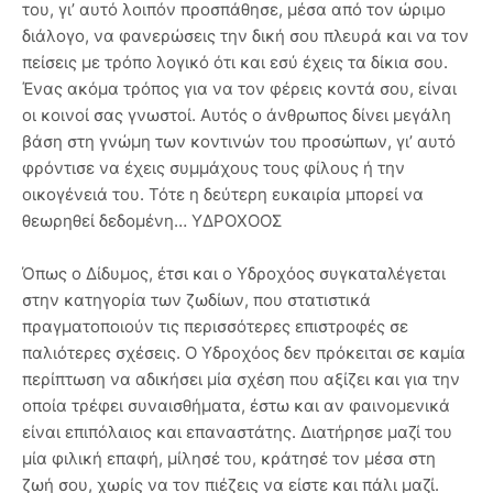
του, γι’ αυτό λοιπόν προσπάθησε, μέσα από τον ώριμο
διάλογο, να φανερώσεις την δική σου πλευρά και να τον
πείσεις με τρόπο λογικό ότι και εσύ έχεις τα δίκια σου.
Ένας ακόμα τρόπος για να τον φέρεις κοντά σου, είναι
οι κοινοί σας γνωστοί. Αυτός ο άνθρωπος δίνει μεγάλη
βάση στη γνώμη των κοντινών του προσώπων, γι’ αυτό
φρόντισε να έχεις συμμάχους τους φίλους ή την
οικογένειά του. Τότε η δεύτερη ευκαιρία μπορεί να
θεωρηθεί δεδομένη… ΥΔΡΟΧΟΟΣ
Όπως ο Δίδυμος, έτσι και ο Υδροχόος συγκαταλέγεται
στην κατηγορία των ζωδίων, που στατιστικά
πραγματοποιούν τις περισσότερες επιστροφές σε
παλιότερες σχέσεις. Ο Υδροχόος δεν πρόκειται σε καμία
περίπτωση να αδικήσει μία σχέση που αξίζει και για την
οποία τρέφει συναισθήματα, έστω και αν φαινομενικά
είναι επιπόλαιος και επαναστάτης. Διατήρησε μαζί του
μία φιλική επαφή, μίλησέ του, κράτησέ τον μέσα στη
ζωή σου, χωρίς να τον πιέζεις να είστε και πάλι μαζί.