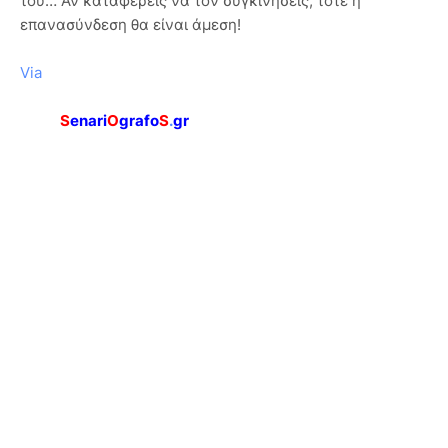
του… Αν καταφέρεις να τον συγκινήσεις, τότε η
επανασύνδεση θα είναι άμεση!
Via
S
enari
O
grafo
S
.
gr