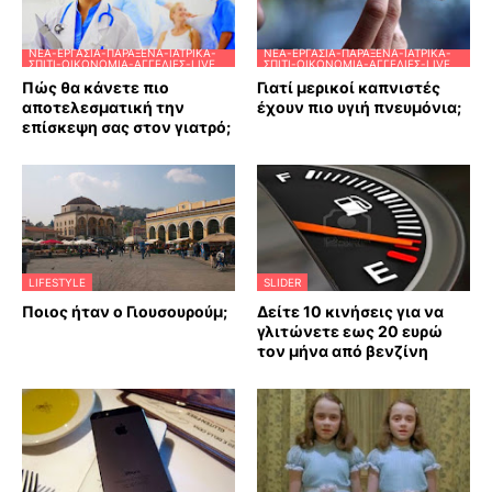
ΝΈΑ-ΕΡΓΑΣΊΑ-ΠΑΡΆΞΕΝΑ-ΙΑΤΡΙΚΆ-
ΝΈΑ-ΕΡΓΑΣΊΑ-ΠΑΡΆΞΕΝΑ-ΙΑΤΡΙΚΆ-
ΣΠΊΤΙ-ΟΙΚΟΝΟΜΊΑ-ΑΓΓΕΛΊΕΣ-LIVE
ΣΠΊΤΙ-ΟΙΚΟΝΟΜΊΑ-ΑΓΓΕΛΊΕΣ-LIVE
Πώς θα κάνετε πιο
Γιατί μερικοί καπνιστές
αποτελεσματική την
έχουν πιο υγιή πνευμόνια;
επίσκεψη σας στον γιατρό;
LIFESTYLE
SLIDER
Ποιος ήταν ο Γιουσουρούμ;
Δείτε 10 κινήσεις για να
γλιτώνετε εως 20 ευρώ
τον μήνα από βενζίνη