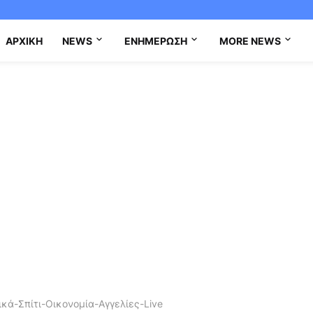
ΑΡΧΙΚΉ
NEWS
ΕΝΗΜΈΡΩΣΗ
MORE NEWS
κά-Σπίτι-Οικονομία-Αγγελίες-Live