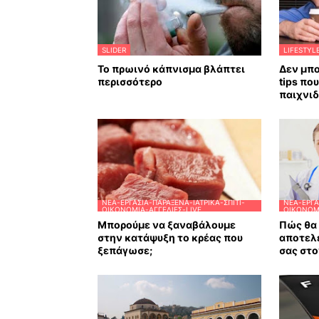
SLIDER
LIFESTYL
Το πρωινό κάπνισμα βλάπτει
Δεν μπο
περισσότερο
tips πο
παιχνιδ
ΝΈΑ-ΕΡΓΑΣΊΑ-ΠΑΡΆΞΕΝΑ-ΙΑΤΡΙΚΆ-ΣΠΊΤΙ-
ΝΈΑ-ΕΡΓΑ
ΟΙΚΟΝΟΜΊΑ-ΑΓΓΕΛΊΕΣ-LIVE
ΟΙΚΟΝΟΜΊ
Μπορούμε να ξαναβάλουμε
Πώς θα 
στην κατάψυξη το κρέας που
αποτελ
ξεπάγωσε;
σας στο