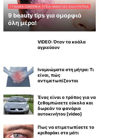
ΓΥΝΑΊΚΑ-ΟΜΟΡΦΙΆ-ΥΓΕΊΑ-ΜΑΚΙΓΙΆΖ-ΚΑΛΛΥΝΤΙΚΆ
9 beauty tips για ομορφιά
όλη μέρα!
VIDEO: Όταν τα κοάλα
αγριεύουν
Ινομυώματα στη μήτρα: Τι
είναι, πώς
αντιμετωπίζονται
Ένας είναι ο τρόπος για να
ξεθαμπώσετε εύκολα και
δωρεάν τα φανάρια
αυτοκινήτου [video]
Πως να ατιμετωπίσετε το
κριθαράκι στο μάτι