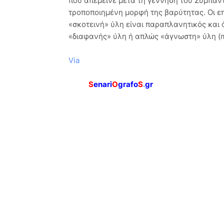
που απέμεινε μετά τη γέννηση του Σύμπαντο
τροποποιημένη μορφή της βαρύτητας. Οι επ
«σκοτεινή» ύλη είναι παραπλανητικός και 
«διαφανής» ύλη ή απλώς «άγνωστη» ύλη (ma
Via
S
enari
O
grafo
S
.
gr