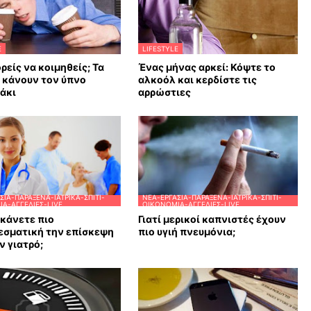
E
LIFESTYLE
ρείς να κοιμηθείς; Τα
Ένας μήνας αρκεί: Κόψτε το
υ κάνουν τον ύπνο
αλκοόλ και κερδίστε τις
άκι
αρρώστιες
ΣΊΑ-ΠΑΡΆΞΕΝΑ-ΙΑΤΡΙΚΆ-ΣΠΊΤΙ-
ΝΈΑ-ΕΡΓΑΣΊΑ-ΠΑΡΆΞΕΝΑ-ΙΑΤΡΙΚΆ-ΣΠΊΤΙ-
Α-ΑΓΓΕΛΊΕΣ-LIVE
ΟΙΚΟΝΟΜΊΑ-ΑΓΓΕΛΊΕΣ-LIVE
κάνετε πιο
Γιατί μερικοί καπνιστές έχουν
εσματική την επίσκεψη
πιο υγιή πνευμόνια;
ν γιατρό;