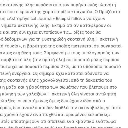
α σκοτεινής ύλης περάσει από τον πυρήνα ενός πλανήτη
τα που ο ερευνητής χαρακτηρίζει «τριχωτά». Ο Πρεζό στο
ση «Astrophysical Journal» θεωρεί πιθανό να έχουν
ά νήματα σκοτεινής ύλης. Εκτιμά ότι αν καταφέρουν οι
 και στη συνέχεια εντοπίσουν τις… ρίζες τους θα
 δεδομένων για τη μυστηριώδη σκοτεινή ύλη.Η σκοτεινή
ή «ουσία», η βαρύτητα της οποίας πιστεύεται ότι συγκρατεί
παντος στη θέση τους. Σύμφωνα με τους υπολογισμούς των
συμβατική ύλη (την ορατή ύλη) σε ποσοστό μόλις περίπου
τιστοιχεί σε ποσοστό περίπου 27%, με το υπόλοιπο ποσοστό
οτεινή ενέργεια. Ως σήμερα έχει καταστεί αδύνατο να
της σκοτεινής ύλης χρονολογείται από τη δεκαετία του
τι η μάζα και η βαρύτητα των σωμάτων που βλέπουμε στο
η κίνηση των γαλαξιών.Η σκοτεινή ύλη γίνεται αντιληπτή
λαξίες, οι επιστήμονες όμως δεν έχουν ιδέα από τι
έμπει, δεν ανακλά και δεν διαθλά την ακτινοβολία, γι' αυτό
αία χρόνια έχουν αναπτυχθεί και ορισμένες «εξωτικές»
 αυτές υποστηρίζουν ότι αποτελεί ένα κβαντικό ελάττωμα