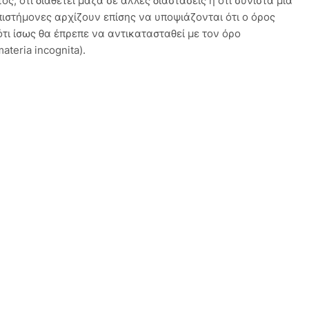
ς, ότι διαθέτει μάζα σε άλλες διαστάσεις ή ότι συνιστά μια
ιστήμονες αρχίζουν επίσης να υποψιάζονται ότι ο όρος
ότι ίσως θα έπρεπε να αντικατασταθεί με τον όρο
teria incognita).