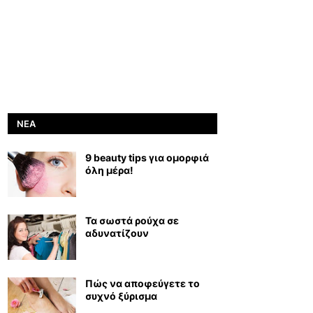
ΝΈΑ
9 beauty tips για ομορφιά
όλη μέρα!
Τα σωστά ρούχα σε
αδυνατίζουν
Πώς να αποφεύγετε το
συχνό ξύρισμα