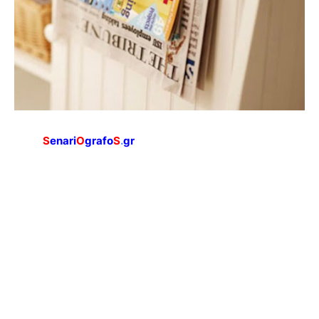
S
enari
O
grafo
S
.
gr