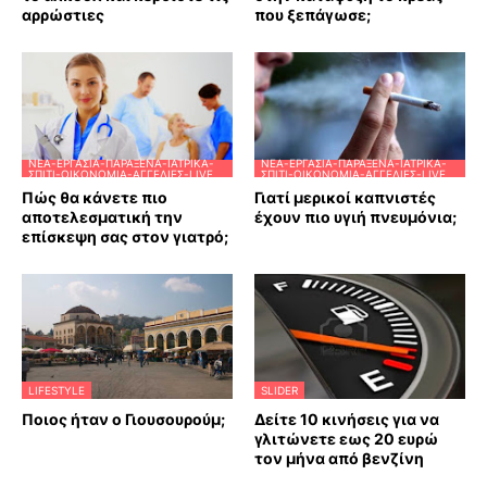
αρρώστιες
που ξεπάγωσε;
ΝΈΑ-ΕΡΓΑΣΊΑ-ΠΑΡΆΞΕΝΑ-ΙΑΤΡΙΚΆ-
ΝΈΑ-ΕΡΓΑΣΊΑ-ΠΑΡΆΞΕΝΑ-ΙΑΤΡΙΚΆ-
ΣΠΊΤΙ-ΟΙΚΟΝΟΜΊΑ-ΑΓΓΕΛΊΕΣ-LIVE
ΣΠΊΤΙ-ΟΙΚΟΝΟΜΊΑ-ΑΓΓΕΛΊΕΣ-LIVE
Πώς θα κάνετε πιο
Γιατί μερικοί καπνιστές
αποτελεσματική την
έχουν πιο υγιή πνευμόνια;
επίσκεψη σας στον γιατρό;
LIFESTYLE
SLIDER
Ποιος ήταν ο Γιουσουρούμ;
Δείτε 10 κινήσεις για να
γλιτώνετε εως 20 ευρώ
τον μήνα από βενζίνη