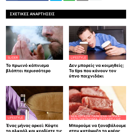
ΣΧΕΤΙΚΈΣ ΑΝΑΡΤΉΣΕΙΣ
SLIDER
LIFESTYLE
Το πρωινό κάπνισμα
Δεν μπορείς να κοιμηθείς;
βλάπτει περισσότερο
Τα tips που κάνουν τον
ύπνο παιχνιδάκι
ΝΈΑ-ΕΡΓΑΣΊΑ-ΠΑΡΆΞΕΝΑ-ΙΑΤΡΙΚΆ-
LIFESTYLE
ΣΠΊΤΙ-ΟΙΚΟΝΟΜΊΑ-ΑΓΓΕΛΊΕΣ-LIVE
Ένας μήνας αρκεί: Κόψτε
Μπορούμε να ξαναβάλουμε
το αλκοόλ και κερδίστε τις
στην κατάψυξη το κρέας