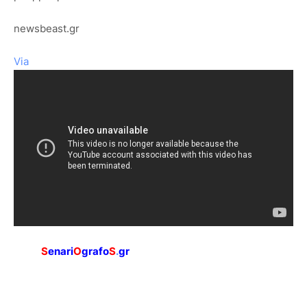
newsbeast.gr
Via
S
enari
O
grafo
S
.
gr