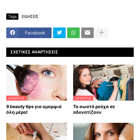
Tags
ΕΙΔΗΣΕΙΣ
Facebook
ΣΧΕΤΙΚΈΣ ΑΝΑΡΤΉΣΕΙΣ
LIFESTYLE
LIFESTYLE
9 beauty tips για ομορφιά
Τα σωστά ρούχα σε
όλη μέρα!
αδυνατίζουν