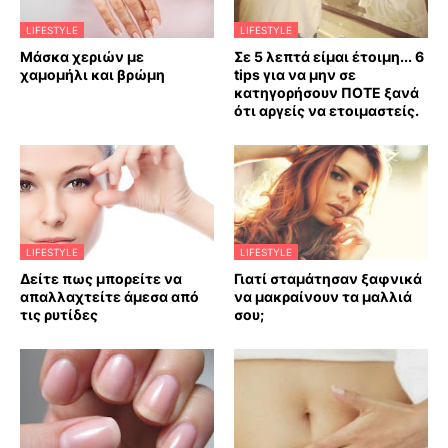
LIFESTYLE
LIFESTYLE
Mάσκα χεριών με
Σε 5 λεπτά είμαι έτοιμη... 6
χαμομήλι και βρώμη
tips για να μην σε
κατηγορήσουν ΠΟΤΕ ξανά
ότι αργείς να ετοιμαστείς.
LIFESTYLE
LIFESTYLE
Δείτε πως μπορείτε να
Γιατί σταμάτησαν ξαφνικά
απαλλαχτείτε άμεσα από
να μακραίνουν τα μαλλιά
τις ρυτίδες
σου;