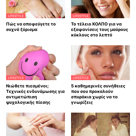
LIFESTYLE
LIFESTYLE
Πώς να αποφεύγετε το
Το τέλειο ΚΟΛΠΟ για να
συχνό ξύρισμα
εξαφανίσεις τους μαύρους
κύκλους στο λεπτό
LIFESTYLE
LIFESTYLE
Νιώθετε πιεσμένοι;
5 καθημερινές συνήθειες
Τεχνικές ενδυνάμωσης για
που σου προκαλούν
αντιμετώπιση
σπυράκια χωρίς να το
ψυχολογικής πίεσης
γνωρίζεις