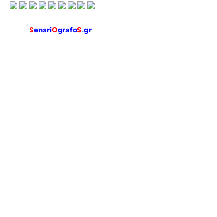
S
enari
O
grafo
S
.
gr