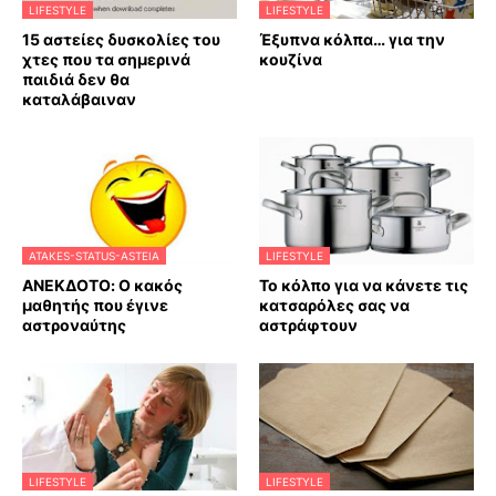
LIFESTYLE
LIFESTYLE
15 αστείες δυσκολίες του
Έξυπνα κόλπα… για την
χτες που τα σημερινά
κουζίνα
παιδιά δεν θα
καταλάβαιναν
ATAKES-STATUS-ASTEIA
LIFESTYLE
ΑΝΕΚΔΟΤΟ: Ο κακός
Το κόλπο για να κάνετε τις
μαθητής που έγινε
κατσαρόλες σας να
αστροναύτης
αστράφτουν
LIFESTYLE
LIFESTYLE