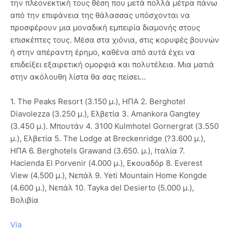
την πλεονεκτική τους θέση που μετά πολλά μέτρα πάνω
από την επιφάνεια της θάλασσας υπόσχονται να
προσφέρουν μια μοναδική εμπειρία διαμονής στους
επισκέπτες τους. Μέσα στα χιόνια, στις κορυφές βουνών
ή στην απέραντη έρημο, καθένα από αυτά έχει να
επιδείξει εξαιρετική ομορφιά και πολυτέλεια. Μια ματιά
στην ακόλουθη λίστα θα σας πείσει…
1. The Peaks Resort (3.150 μ.), ΗΠΑ 2. Berghotel
Diavolezza (3.250 μ.), Ελβετία 3. Amankora Gangtey
(3.450 μ.). Μπουτάν 4. 3100 Kulmhotel Gornergrat (3.550
μ.), Ελβετία 5. The Lodge at Breckenridge (?3.600 μ.),
ΗΠΑ 6. Berghotels Grawand (3.650. μ.), Ιταλία 7.
Hacienda El Porvenir (4.000 μ.), Εκουαδόρ 8. Everest
View (4.500 μ.), Νεπάλ 9. Yeti Mountain Home Kongde
(4.600 μ.), Νεπάλ 10. Tayka del Desierto (5.000 μ.),
Βολιβία
Via