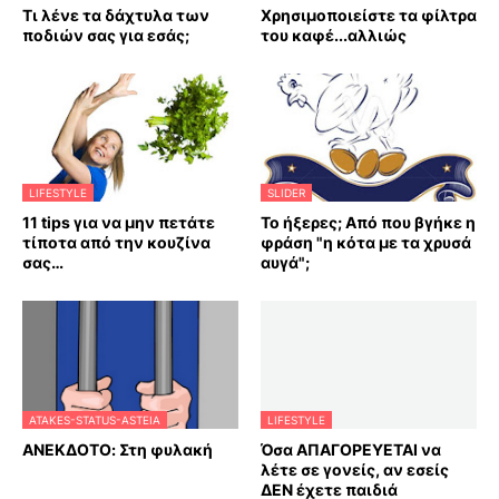
Τι λένε τα δάχτυλα των
Χρησιμοποιείστε τα φίλτρα
ποδιών σας για εσάς;
του καφέ...αλλιώς
LIFESTYLE
SLIDER
11 tips για να μην πετάτε
Το ήξερες; Από που βγήκε η
τίποτα από την κουζίνα
φράση "η κότα με τα χρυσά
σας…
αυγά";
ATAKES-STATUS-ASTEIA
LIFESTYLE
ΑΝΕΚΔΟΤΟ: Στη φυλακή
Όσα ΑΠΑΓΟΡΕΥΕΤΑΙ να
λέτε σε γονείς, αν εσείς
ΔΕΝ έχετε παιδιά