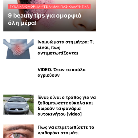
ΓΥΝΑΊΚΑ-ΟΜΟΡΦΙΆ-ΥΓΕΊΑ-ΜΑΚΙΓΙΆΖ-ΚΑΛΛΥΝΤΙΚΆ
9 beauty tips για ομορφιά
όλη μέρα!
Ινομυώματα στη μήτρα: Τι
είναι, πώς
αντιμετωπίζονται
VIDEO: Όταν τα κοάλα
αγριεύουν
Ένας είναι ο τρόπος για να
ξεθαμπώσετε εύκολα και
δωρεάν τα φανάρια
αυτοκινήτου [video]
Πως να ατιμετωπίσετε το
κριθαράκι στο μάτι