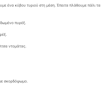
υμε ένα κύβου τυριού στη μέση. Έπειτα πλάθουμε πάλι τα
αδωμένο πυρέξ.
ρέξ.
λτσα ντομάτας.
 με σκορδόψωμο.