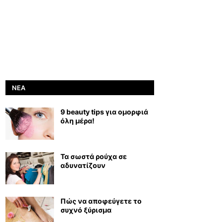
ΝΈΑ
9 beauty tips για ομορφιά
όλη μέρα!
Τα σωστά ρούχα σε
αδυνατίζουν
Πώς να αποφεύγετε το
συχνό ξύρισμα