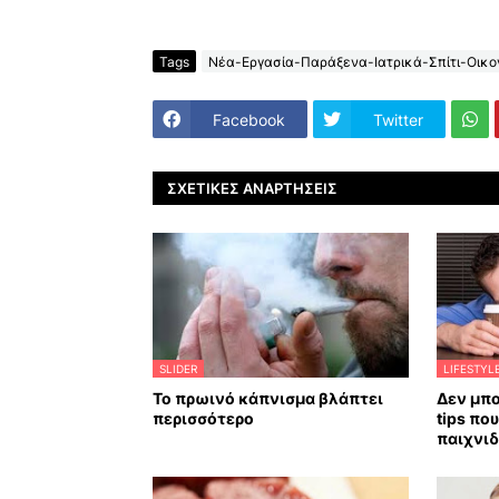
Tags
Νέα-Εργασία-Παράξενα-Ιατρικά-Σπίτι-Οικον
Facebook
Twitter
ΣΧΕΤΙΚΈΣ ΑΝΑΡΤΉΣΕΙΣ
SLIDER
LIFESTYL
Το πρωινό κάπνισμα βλάπτει
Δεν μπο
περισσότερο
tips πο
παιχνιδ