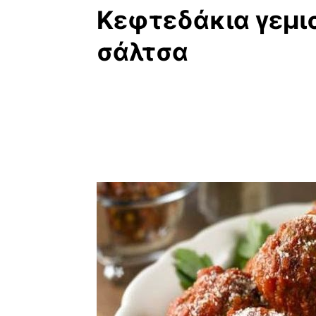
Κεφτεδάκια γεμισ
σάλτσα