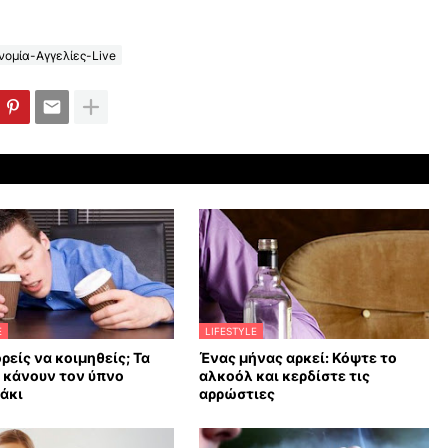
ομία-Αγγελίες-Live
E
LIFESTYLE
ρείς να κοιμηθείς; Τα
Ένας μήνας αρκεί: Κόψτε το
υ κάνουν τον ύπνο
αλκοόλ και κερδίστε τις
άκι
αρρώστιες