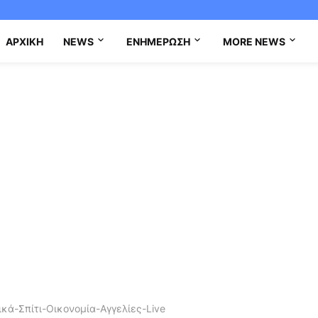
ΑΡΧΙΚΉ
NEWS
ΕΝΗΜΈΡΩΣΗ
MORE NEWS
κά-Σπίτι-Οικονομία-Αγγελίες-Live