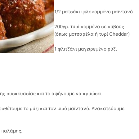
1/2 ματσάκι ψιλοκομμένο μαϊντανό
200γρ. τυρί κομμένο σε κύβους
(όπως μοτσαρέλα ή τυρί Cheddar)
1 φλιτζάνι μαγειρεμένο ρύζι
της συσκευασίας και το αφήνουμε να κρυώσει.
οσθέτουμε το ρύζι και τον μισό μαϊντανό. Ανακατεύουμε
ς παλάμης.