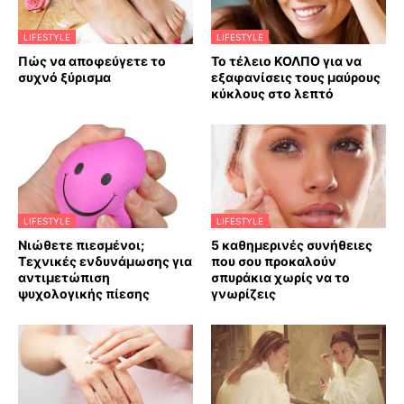
LIFESTYLE
LIFESTYLE
Πώς να αποφεύγετε το
Το τέλειο ΚΟΛΠΟ για να
συχνό ξύρισμα
εξαφανίσεις τους μαύρους
κύκλους στο λεπτό
LIFESTYLE
LIFESTYLE
Νιώθετε πιεσμένοι;
5 καθημερινές συνήθειες
Τεχνικές ενδυνάμωσης για
που σου προκαλούν
αντιμετώπιση
σπυράκια χωρίς να το
ψυχολογικής πίεσης
γνωρίζεις