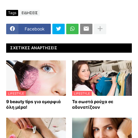
Tags
ΕΙΔΗΣΕΙΣ
Facebook
ΣΧΕΤΙΚΈΣ ΑΝΑΡΤΉΣΕΙΣ
LIFESTYLE
LIFESTYLE
9 beauty tips για ομορφιά
Τα σωστά ρούχα σε
όλη μέρα!
αδυνατίζουν