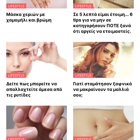
LIFESTYLE
LIFESTYLE
Mάσκα χεριών με
Σε 5 λεπτά είμαι έτοιμη... 6
χαμομήλι και βρώμη
tips για να μην σε
κατηγορήσουν ΠΟΤΕ ξανά
ότι αργείς να ετοιμαστείς.
LIFESTYLE
LIFESTYLE
Δείτε πως μπορείτε να
Γιατί σταμάτησαν ξαφνικά
απαλλαχτείτε άμεσα από
να μακραίνουν τα μαλλιά
τις ρυτίδες
σου;
LIFESTYLE
LIFESTYLE