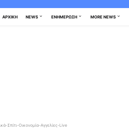
ΑΡΧΙΚΉ
NEWS
ΕΝΗΜΈΡΩΣΗ
MORE NEWS
κά-Σπίτι-Οικονομία-Αγγελίες-Live