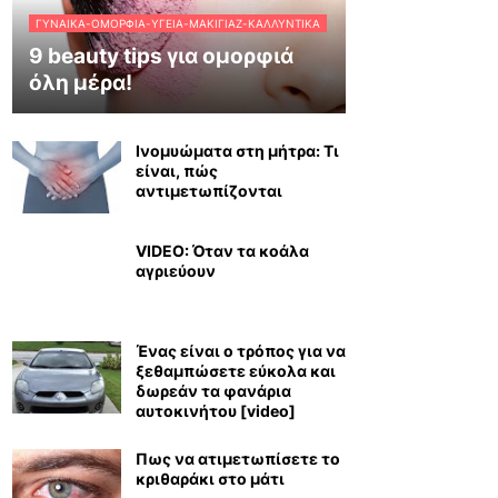
ΓΥΝΑΊΚΑ-ΟΜΟΡΦΙΆ-ΥΓΕΊΑ-ΜΑΚΙΓΙΆΖ-ΚΑΛΛΥΝΤΙΚΆ
9 beauty tips για ομορφιά
όλη μέρα!
Ινομυώματα στη μήτρα: Τι
είναι, πώς
αντιμετωπίζονται
VIDEO: Όταν τα κοάλα
αγριεύουν
Ένας είναι ο τρόπος για να
ξεθαμπώσετε εύκολα και
δωρεάν τα φανάρια
αυτοκινήτου [video]
Πως να ατιμετωπίσετε το
κριθαράκι στο μάτι