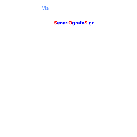
Via
S
enari
O
grafo
S
.
gr