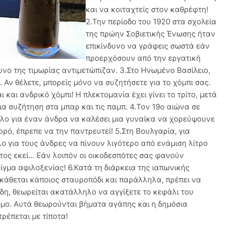
και να κοιταχτείς στον καθρέφτη!
2.Την περίοδο του 1920 στα σχολεία
της πρώην Σοβιετικής Ένωσης ήταν
επικίνδυνο να γράφεις σωστά εάν
προερχόσουν από την εργατική
νδυνο της τιμωρίας αντιμετώπιζαν. 3.Στο Ηνωμένο Βασίλειο,
. Αν θέλετε, μπορείς μόνο να συζητήσετε για το χόμπι σας.
ι και ανδρικό χόμπι! Η πλεκτομανία έχει γίνει το τρίτο, μετά
ια συζήτηση στα μπαρ και τις παμπ. 4.Τον 19ο αιώνα σε
λο για έναν άνδρα να καλέσει μια γυναίκα να χορεύψουνε
ρό, έπρεπε να την παντρευτεί! 5.Στη Βουλγαρία, για
 για τους άνδρες να πίνουν λιγότερο από ενάμιση λίτρο
στος εκεί… Εάν λοιπόν οι οικοδεσπότες σας φανούν
ίγμα αφιλοξενίας! 6.Κατά τη διάρκεια της ιαπωνικής
 κάθεται κάποιος σταυροπόδι και παράλληλα, πρέπει να
νδη, θεωρείται ακατάλληλο να αγγίξετε το κεφάλι του
ώμο. Αυτά θεωρούνται βήματα αγάπης και η δημόσια
τρέπεται με τίποτα!