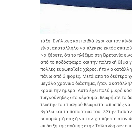
τάξη. Ενήλικες και παιδιά έχρι και τον κί
είναι ακατάλληλο να πλέκεις εκτός σπιτιού
Να ξέρετε, ότι το πλέξιμο στη Βρετανία είνα
από το ποδόσφαιρο και την πολιτική θέμα γ
πολλές ευρωπαϊκές χώρες, ήταν ακατάλλη
πάνω από 3 φορές. Μετά από το δεύτερο χο
μεγάλο χρονικό διάστημα, ήταν ακατάλληλο
κρασί την ημέρα. Αυτό έχει πολύ μικρό κό
τσιγκούνηδες στο κέρασμα, θεωρήστε το δε
τελετής του τσαγιού θεωρείται απρεπές να
βγάλει και τα παπούτσια του! 7.Στην Ταϊλά
συνομιλητή σας ή να τον χτυπήσετε στον 
επίδειξη της αγάπης στην Ταϊλάνδη δεν επι