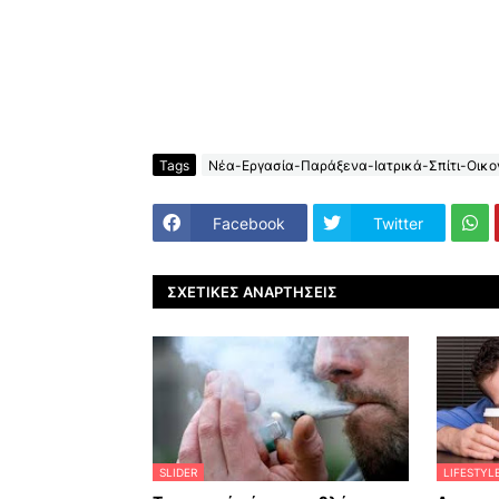
Tags
Νέα-Εργασία-Παράξενα-Ιατρικά-Σπίτι-Οικον
Facebook
Twitter
ΣΧΕΤΙΚΈΣ ΑΝΑΡΤΉΣΕΙΣ
SLIDER
LIFESTYL