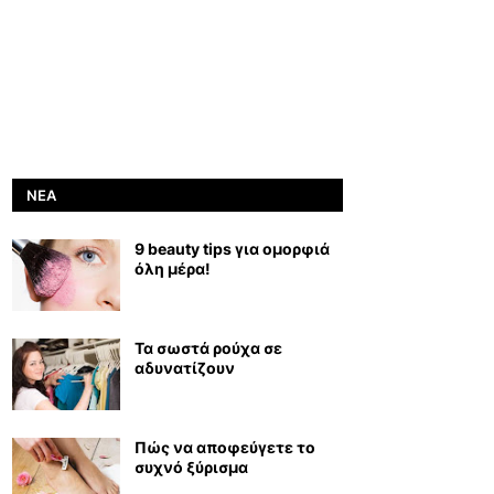
ΝΈΑ
9 beauty tips για ομορφιά
όλη μέρα!
Τα σωστά ρούχα σε
αδυνατίζουν
Πώς να αποφεύγετε το
συχνό ξύρισμα