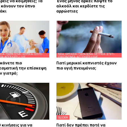
ρείς να κοιμηθείς; Τα
Ένας μήνας αρκεί: Κόψτε το
υ κάνουν τον ύπνο
αλκοόλ και κερδίστε τις
άκι
αρρώστιες
ΣΊΑ-ΠΑΡΆΞΕΝΑ-ΙΑΤΡΙΚΆ-ΣΠΊΤΙ-
ΝΈΑ-ΕΡΓΑΣΊΑ-ΠΑΡΆΞΕΝΑ-ΙΑΤΡΙΚΆ-ΣΠΊΤΙ-
Α-ΑΓΓΕΛΊΕΣ-LIVE
ΟΙΚΟΝΟΜΊΑ-ΑΓΓΕΛΊΕΣ-LIVE
κάνετε πιο
Γιατί μερικοί καπνιστές έχουν
εσματική την επίσκεψη
πιο υγιή πνευμόνια;
ν γιατρό;
SLIDER
0 κινήσεις για να
Γιατί δεν πρέπει ποτέ να