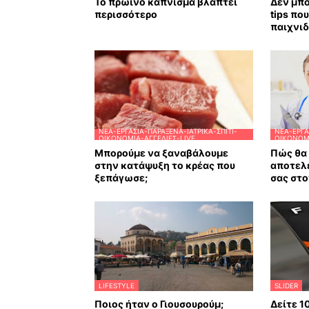
Το πρωινό κάπνισμα βλάπτει
Δεν μπο
περισσότερο
tips πο
παιχνιδ
ΝΈΑ-ΕΡΓΑΣΊΑ-ΠΑΡΆΞΕΝΑ-ΙΑΤΡΙΚΆ-ΣΠΊΤΙ-
ΝΈΑ-ΕΡΓΑ
ΟΙΚΟΝΟΜΊΑ-ΑΓΓΕΛΊΕΣ-LIVE
ΟΙΚΟΝΟΜΊ
Μπορούμε να ξαναβάλουμε
Πώς θα 
στην κατάψυξη το κρέας που
αποτελ
ξεπάγωσε;
σας στο
LIFESTYLE
SLIDER
Ποιος ήταν ο Γιουσουρούμ;
Δείτε 1