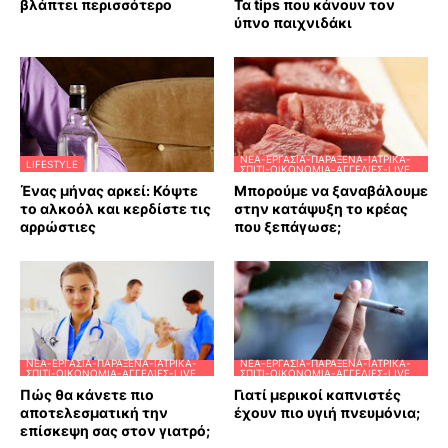
βλάπτει περισσότερο
Τα tips που κάνουν τον
ύπνο παιχνιδάκι
ΝΈΑ-ΕΡΓΑΣΊΑ-ΠΑΡΆΞΕΝΑ-ΙΑΤΡΙΚΆ-
LIFESTYLE
ΣΠΊΤΙ-ΟΙΚΟΝΟΜΊΑ-ΑΓΓΕΛΊΕΣ-LIVE
Ένας μήνας αρκεί: Κόψτε
Μπορούμε να ξαναβάλουμε
το αλκοόλ και κερδίστε τις
στην κατάψυξη το κρέας
αρρώστιες
που ξεπάγωσε;
ΝΈΑ-ΕΡΓΑΣΊΑ-ΠΑΡΆΞΕΝΑ-ΙΑΤΡΙΚΆ-
ΝΈΑ-ΕΡΓΑΣΊΑ-ΠΑΡΆΞΕΝΑ-ΙΑΤΡΙΚΆ-
ΣΠΊΤΙ-ΟΙΚΟΝΟΜΊΑ-ΑΓΓΕΛΊΕΣ-LIVE
ΣΠΊΤΙ-ΟΙΚΟΝΟΜΊΑ-ΑΓΓΕΛΊΕΣ-LIVE
Πώς θα κάνετε πιο
Γιατί μερικοί καπνιστές
αποτελεσματική την
έχουν πιο υγιή πνευμόνια;
επίσκεψη σας στον γιατρό;