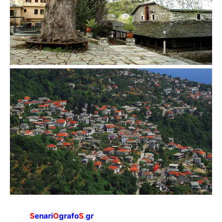
S
enari
O
grafo
S
.
gr