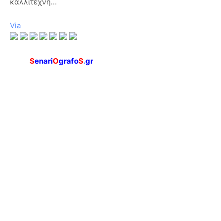
καλλιτέχνη…
Via
S
enari
O
grafo
S
.
gr