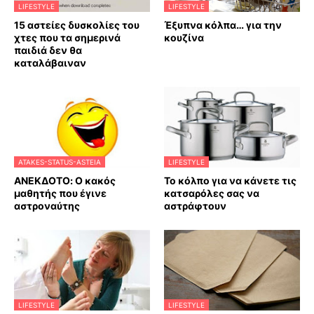
LIFESTYLE
LIFESTYLE
15 αστείες δυσκολίες του
Έξυπνα κόλπα… για την
χτες που τα σημερινά
κουζίνα
παιδιά δεν θα
καταλάβαιναν
ATAKES-STATUS-ASTEIA
LIFESTYLE
ΑΝΕΚΔΟΤΟ: Ο κακός
Το κόλπο για να κάνετε τις
μαθητής που έγινε
κατσαρόλες σας να
αστροναύτης
αστράφτουν
LIFESTYLE
LIFESTYLE