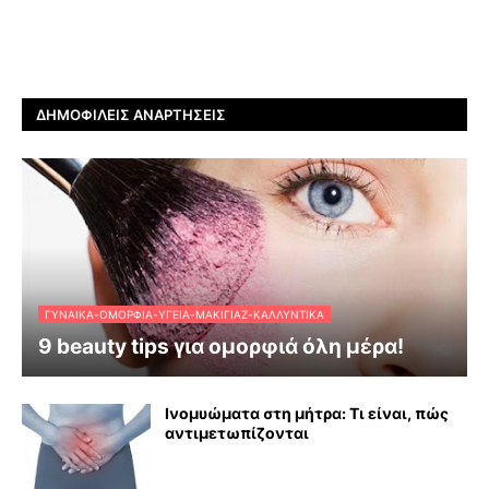
ΔΗΜΟΦΙΛΕΊΣ ΑΝΑΡΤΉΣΕΙΣ
ΓΥΝΑΊΚΑ-ΟΜΟΡΦΙΆ-ΥΓΕΊΑ-ΜΑΚΙΓΙΆΖ-ΚΑΛΛΥΝΤΙΚΆ
9 beauty tips για ομορφιά όλη μέρα!
Ινομυώματα στη μήτρα: Τι είναι, πώς
αντιμετωπίζονται