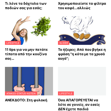
Τι λένε τα δάχτυλα των
Χρησιμοποιείστε τα φίλτρα
ποδιών σας για εσάς;
του καφέ...αλλιώς
LIFESTYLE
SLIDER
11 tips για να μην πετάτε
Το ήξερες; Από που βγήκε η
τίποτα από την κουζίνα
φράση "η κότα με τα χρυσά
σας…
αυγά";
ATAKES-STATUS-ASTEIA
LIFESTYLE
ΑΝΕΚΔΟΤΟ: Στη φυλακή
Όσα ΑΠΑΓΟΡΕΥΕΤΑΙ να
λέτε σε γονείς, αν εσείς
ΔΕΝ έχετε παιδιά