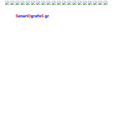
S
enari
O
grafo
S
.
gr