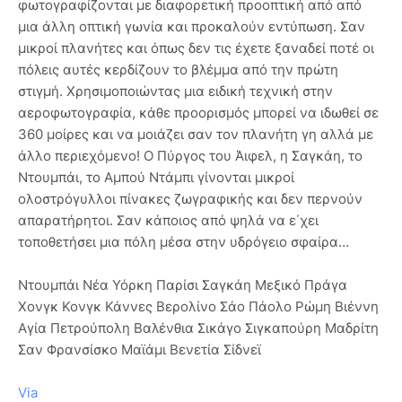
φωτογραφίζονται με διαφορετική προοπτική από από
μια άλλη οπτική γωνία και προκαλούν εντύπωση. Σαν
μικροί πλανήτες και όπως δεν τις έχετε ξαναδεί ποτέ οι
πόλεις αυτές κερδίζουν το βλέμμα από την πρώτη
στιγμή. Χρησιμοποιώντας μια ειδική τεχνική στην
αεροφωτογραφία, κάθε προορισμός μπορεί να ιδωθεί σε
360 μοίρες και να μοιάζει σαν τον πλανήτη γη αλλά με
άλλο περιεχόμενο! Ο Πύργος του Άιφελ, η Σαγκάη, το
Ντουμπάι, το Αμπού Ντάμπι γίνονται μικροί
ολοστρόγυλλοι πίνακες ζωγραφικής και δεν περνούν
απαρατήρητοι. Σαν κάποιος από ψηλά να ε΄χει
τοποθετήσει μια πόλη μέσα στην υδρόγειο σφαίρα…
Ντουμπάι Νέα Υόρκη Παρίσι Σαγκάη Μεξικό Πράγα
Χονγκ Κονγκ Κάννες Βερολίνο Σάο Πάολο Ρώμη Βιέννη
Αγία Πετρούπολη Βαλένθια Σικάγο Σιγκαπούρη Μαδρίτη
Σαν Φρανσίσκο Μαϊάμι Βενετία Σίδνεϊ
Via