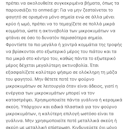
πρέπει να ακολουθείτε συγκεκριμένα βήματα, όπως τα
παρουσιάζει το onmed.gr: Για να μην ζεσταίνεται το
φαγητό σε ορισμένα μόνο σημεία ενώ σε άλλα μένει
κρύο ή ωμό, πρέπει να το τεμαχίζετε σε πολλά μικρά
κομμάτια, ώστε η ακτινοβολία των μικροκυμάτων να
φτάνει σε όσο το δυνατόν περισσότερα σημεία.
Φροντίστε τα πιο μεγάλα ή χοντρά κομμάτια της τροφής
να βρίσκονται στο εξωτερικό μέρος του πιάτου και τα
πιο μικρά στο κέντρο του, καθώς πάντα το εξωτερικό
μέρος δέχεται μεγαλύτερη ακτινοβολία. Έτσι
εξασφαλίζετε καλύτερο ψήσιμο σε ολόκληρη τη μάζα
του φαγητού. Μην θέτετε ποτέ τον φούρνο
μικροκυμάτων σε λειτουργία όταν είναι άδειος, γιατί η
ενέργεια των μικροκυμάτων μπορεί να τον
καταστρέψει. Χρησιμοποιείτε πάντα γυάλινα ή κεραμικά
σκεύη. Υπάρχουν και ειδικά πλαστικά για τον φούρνο
μικροκυμάτων, η καλύτερη επιλογή ωστόσο είναι τα
γυάλινα. Μην χρησιμοποιείτε ποτέ μεταλλικά σκεύη ή
σκεύη με μεταλλική επίστρωση. Κινδυνεύετε όχι μόνο