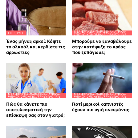
ΝΈΑ-ΕΡΓΑΣΊΑ-ΠΑΡΆΞΕΝΑ-ΙΑΤΡΙΚΆ-
LIFESTYLE
ΣΠΊΤΙ-ΟΙΚΟΝΟΜΊΑ-ΑΓΓΕΛΊΕΣ-LIVE
Ένας μήνας αρκεί: Κόψτε
Μπορούμε να ξαναβάλουμε
το αλκοόλ και κερδίστε τις
στην κατάψυξη το κρέας
αρρώστιες
που ξεπάγωσε;
ΝΈΑ-ΕΡΓΑΣΊΑ-ΠΑΡΆΞΕΝΑ-ΙΑΤΡΙΚΆ-
ΝΈΑ-ΕΡΓΑΣΊΑ-ΠΑΡΆΞΕΝΑ-ΙΑΤΡΙΚΆ-
ΣΠΊΤΙ-ΟΙΚΟΝΟΜΊΑ-ΑΓΓΕΛΊΕΣ-LIVE
ΣΠΊΤΙ-ΟΙΚΟΝΟΜΊΑ-ΑΓΓΕΛΊΕΣ-LIVE
Πώς θα κάνετε πιο
Γιατί μερικοί καπνιστές
αποτελεσματική την
έχουν πιο υγιή πνευμόνια;
επίσκεψη σας στον γιατρό;