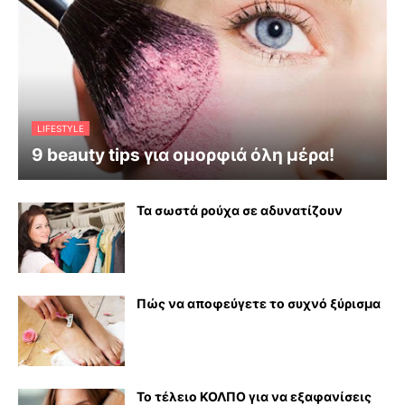
LIFESTYLE
9 beauty tips για ομορφιά όλη μέρα!
Τα σωστά ρούχα σε αδυνατίζουν
Πώς να αποφεύγετε το συχνό ξύρισμα
Το τέλειο ΚΟΛΠΟ για να εξαφανίσεις