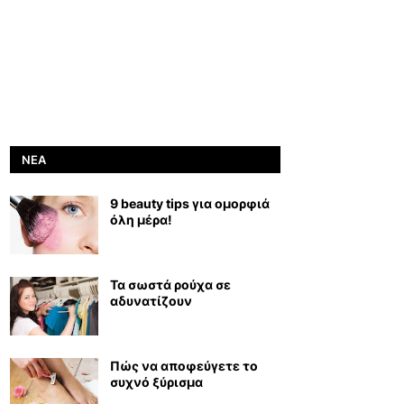
ΝΈΑ
9 beauty tips για ομορφιά
όλη μέρα!
Τα σωστά ρούχα σε
αδυνατίζουν
Πώς να αποφεύγετε το
συχνό ξύρισμα