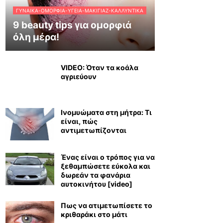
ΓΥΝΑΊΚΑ-ΟΜΟΡΦΙΆ-ΥΓΕΊΑ-ΜΑΚΙΓΙΆΖ-ΚΑΛΛΥΝΤΙΚΆ
9 beauty tips για ομορφιά
όλη μέρα!
VIDEO: Όταν τα κοάλα
αγριεύουν
Ινομυώματα στη μήτρα: Τι
είναι, πώς
αντιμετωπίζονται
Ένας είναι ο τρόπος για να
ξεθαμπώσετε εύκολα και
δωρεάν τα φανάρια
αυτοκινήτου [video]
Πως να ατιμετωπίσετε το
κριθαράκι στο μάτι