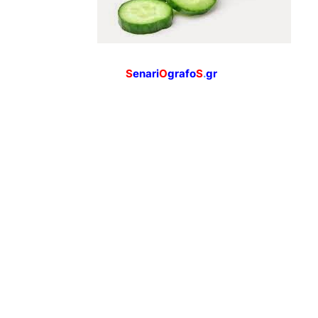
S
enari
O
grafo
S
.
gr