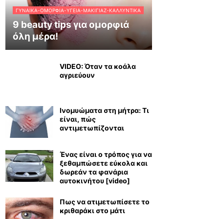
ΓΥΝΑΊΚΑ-ΟΜΟΡΦΙΆ-ΥΓΕΊΑ-ΜΑΚΙΓΙΆΖ-ΚΑΛΛΥΝΤΙΚΆ
9 beauty tips για ομορφιά
όλη μέρα!
VIDEO: Όταν τα κοάλα
αγριεύουν
Ινομυώματα στη μήτρα: Τι
είναι, πώς
αντιμετωπίζονται
Ένας είναι ο τρόπος για να
ξεθαμπώσετε εύκολα και
δωρεάν τα φανάρια
αυτοκινήτου [video]
Πως να ατιμετωπίσετε το
κριθαράκι στο μάτι