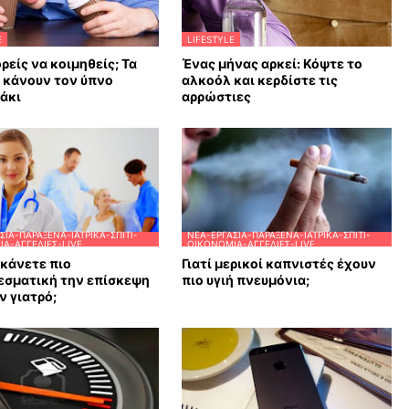
E
LIFESTYLE
ρείς να κοιμηθείς; Τα
Ένας μήνας αρκεί: Κόψτε το
υ κάνουν τον ύπνο
αλκοόλ και κερδίστε τις
άκι
αρρώστιες
ΣΊΑ-ΠΑΡΆΞΕΝΑ-ΙΑΤΡΙΚΆ-ΣΠΊΤΙ-
ΝΈΑ-ΕΡΓΑΣΊΑ-ΠΑΡΆΞΕΝΑ-ΙΑΤΡΙΚΆ-ΣΠΊΤΙ-
Α-ΑΓΓΕΛΊΕΣ-LIVE
ΟΙΚΟΝΟΜΊΑ-ΑΓΓΕΛΊΕΣ-LIVE
κάνετε πιο
Γιατί μερικοί καπνιστές έχουν
εσματική την επίσκεψη
πιο υγιή πνευμόνια;
ν γιατρό;