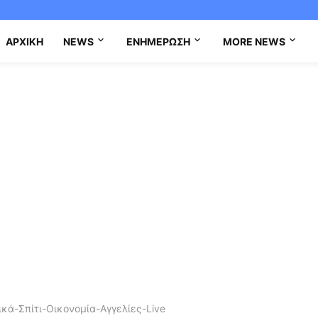
ΑΡΧΙΚΉ
NEWS
ΕΝΗΜΈΡΩΣΗ
MORE NEWS
κά-Σπίτι-Οικονομία-Αγγελίες-Live