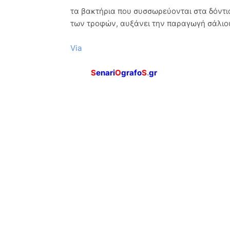
τα βακτήρια που συσσωρεύονται στα δόντια
των τροφών, αυξάνει την παραγωγή σάλιου
Via
S
enari
O
grafo
S
.
gr