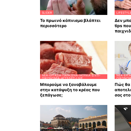
SLIDER
LIFESTYL
Το πρωινό κάπνισμα βλάπτει
Δεν μπο
περισσότερο
tips πο
παιχνιδ
ΝΈΑ-ΕΡΓΑΣΊΑ-ΠΑΡΆΞΕΝΑ-ΙΑΤΡΙΚΆ-ΣΠΊΤΙ-
ΝΈΑ-ΕΡΓΑ
ΟΙΚΟΝΟΜΊΑ-ΑΓΓΕΛΊΕΣ-LIVE
ΟΙΚΟΝΟΜΊ
Μπορούμε να ξαναβάλουμε
Πώς θα 
στην κατάψυξη το κρέας που
αποτελ
ξεπάγωσε;
σας στο