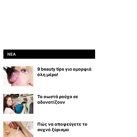
ΝΈΑ
9 beauty tips για ομορφιά
όλη μέρα!
Τα σωστά ρούχα σε
αδυνατίζουν
Πώς να αποφεύγετε το
συχνό ξύρισμα