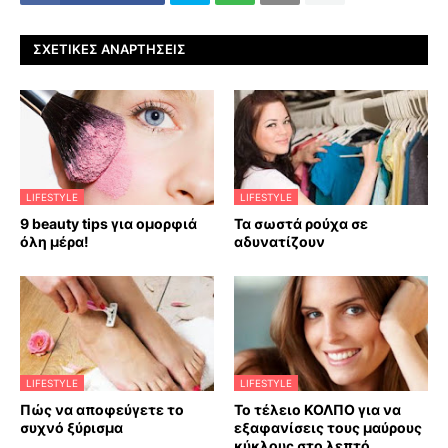
ΣΧΕΤΙΚΈΣ ΑΝΑΡΤΉΣΕΙΣ
LIFESTYLE
LIFESTYLE
9 beauty tips για ομορφιά
Τα σωστά ρούχα σε
όλη μέρα!
αδυνατίζουν
LIFESTYLE
LIFESTYLE
Πώς να αποφεύγετε το
Το τέλειο ΚΟΛΠΟ για να
συχνό ξύρισμα
εξαφανίσεις τους μαύρους
κύκλους στο λεπτό