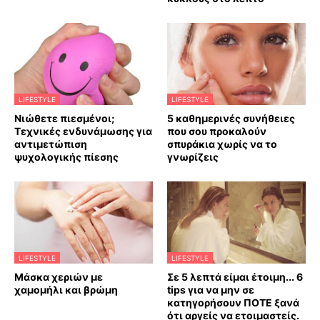
LIFESTYLE
LIFESTYLE
Νιώθετε πιεσμένοι;
5 καθημερινές συνήθειες
Τεχνικές ενδυνάμωσης για
που σου προκαλούν
αντιμετώπιση
σπυράκια χωρίς να το
ψυχολογικής πίεσης
γνωρίζεις
LIFESTYLE
LIFESTYLE
Mάσκα χεριών με
Σε 5 λεπτά είμαι έτοιμη... 6
χαμομήλι και βρώμη
tips για να μην σε
κατηγορήσουν ΠΟΤΕ ξανά
ότι αργείς να ετοιμαστείς.