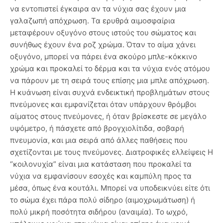
να εντοπιστεί έγκαιρα αν τα νύχια σας έχουν μια
γαλαζωπή απόχρωση. Τα ερυθρά αιμοσφαίρια
μεταφέρουν οξυγόνο στους ιστούς του σώματος και
συνήθως έχουν ένα ροζ χρώμα. Όταν το αίμα χάνει
οξυγόνο, μπορεί να πάρει ένα σκούρο μπλε-κόκκινο
χρώμα και προκαλεί το δέρμα και τα νύχια ενός ατόμου
να πάρουν με τη σειρά τους επίσης μια μπλε απόχρωση.
Η κυάνωση είναι συχνά ενδεικτική προβλημάτων στους
πνεύμονες και εμφανίζεται όταν υπάρχουν θρόμβοι
αίματος στους πνεύμονες, ή όταν βρίσκεστε σε μεγάλο
υψόμετρο, ή πάσχετε από βρογχιολίτιδα, σοβαρή
πνευμονία, και μια σειρά από άλλες παθήσεις που
σχετίζονται με τους πνεύμονες. Διατροφικές ελλείψεις Η
“κοιλονυχία” είναι μια κατάσταση που προκαλεί τα
νύχια να εμφανίσουν εσοχές και καμπύλη προς τα
μέσα, όπως ένα κουτάλι. Μπορεί να υποδεικνύει είτε ότι
το σώμα έχει πάρα πολύ σίδηρο (αιμοχρωμάτωση) ή
πολύ μικρή ποσότητα σιδήρου (αναιμία). Το ωχρό,