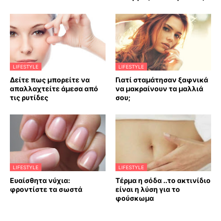
LIFESTYLE
LIFESTYLE
Δείτε πως μπορείτε να
Γιατί σταμάτησαν ξαφνικά
απαλλαχτείτε άμεσα από
να μακραίνουν τα μαλλιά
τις ρυτίδες
σου;
LIFESTYLE
LIFESTYLE
Ευαίσθητα νύχια:
Τέρμα η σόδα ..το ακτινίδιο
φροντίστε τα σωστά
είναι η λύση για το
φούσκωμα