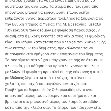
υπόλευκο χρώμα στα νύχια είναι επίσης ένα κοινό
σύμπτωμα της αναιμίας. Τα άτομα που πάσχουν από
υποσιτισμό μπορεί να εμφανίσουν επίσης λεπτά,
εύθραυστα νύχια. Δερματικά προβλήματα Σύμφωνα με
την Εθνική Υπηρεσία Υγείας της Μ. Βρετανίας, μεταξύ
10% έως 50% των ατόμων με ψωρίαση παρουσιάζουν
σκασίματα ή μικρές εγκοπές στα νύχια τους. Η ψωρίαση
είναι μια ισόβια κατάσταση που αλλάζει τον κύκλο ζωής
των κυττάρων του δέρματος, προκαλώντας τα να
συσσωρεύονται γρήγορα στην επιφάνεια του δέρματος.
Τα σκασίματα στα νύχια υπάρχουν επίσης σε άτομα με
αλωπεκία, μια πάθηση που προκαλεί χρόνια απώλεια
μαλλιών. Η ψωρίαση προκαλεί επίσης κόκκινες ή καφέ
ραβδώσεις λίγο κάτω από τα νύχια, τα κάνει πιο
χαλαρά, πιο παχιά και μεγαλώνουν ταχύτερα.
Προβλήματα θυρεοειδούς Ο θυρεοειδής είναι ένα
σημαντικό μέρος του ενδοκρινικού συστήματος και
βρίσκεται στο μπροστινό μέρος του λαιμού, ακριβώς
κάτω από την κλείδα σας. Τα άτομα που πάσχουν είτε