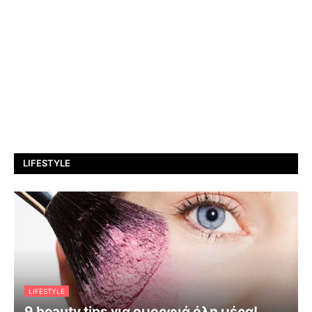
LIFESTYLE
LIFESTYLE
9 beauty tips για ομορφιά όλη μέρα!