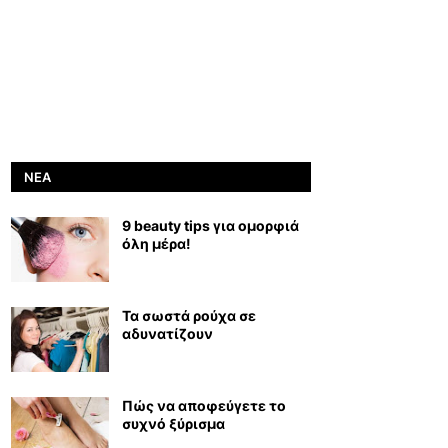
ΝΈΑ
9 beauty tips για ομορφιά
όλη μέρα!
Τα σωστά ρούχα σε
αδυνατίζουν
Πώς να αποφεύγετε το
συχνό ξύρισμα