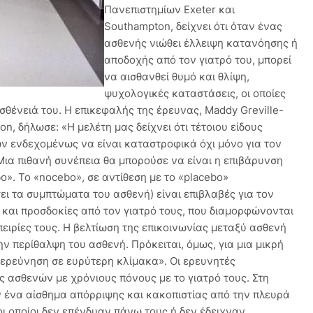
Πανεπιστημίων Exeter και
Southampton, δείχνει ότι όταν ένας
ασθενής νιώθει έλλειψη κατανόησης ή
αποδοχής από τον γιατρό του, μπορεί
να αισθανθεί θυμό και θλίψη,
ψυχολογικές καταστάσεις, οι οποίες
σθένειά του. Η επικεφαλής της έρευνας, Maddy Greville-
n, δήλωσε: «Η μελέτη μας δείχνει ότι τέτοιου είδους
 ενδεχομένως να είναι καταστροφικά όχι μόνο για τον
 Μια πιθανή συνέπεια θα μπορούσε να είναι η επιβάρυνση
o». Το «nocebo», σε αντίθεση με το «placebo»
ει τα συμπτώματα του ασθενή) είναι επιβλαβές για τον
 και προσδοκίες από τον γιατρό τους, που διαμορφώνονται
πειρίες τους. Η βελτίωση της επικοινωνίας μεταξύ ασθενή
ην περίθαλψη του ασθενή. Πρόκειται, όμως, για μια μικρή
 διερεύνηση σε ευρύτερη κλίμακα». Οι ερευνητές
 ασθενών με χρόνιους πόνους με το γιατρό τους. Στη
ν ένα αίσθημα απόρριψης και κακοπιστίας από την πλευρά
οι οποίοι δεν επένδυαν πάνω τους ή δεν έδειχναν