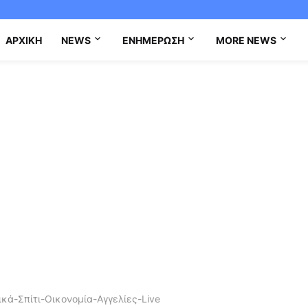
ΑΡΧΙΚΉ
NEWS
ΕΝΗΜΈΡΩΣΗ
MORE NEWS
κά-Σπίτι-Οικονομία-Αγγελίες-Live