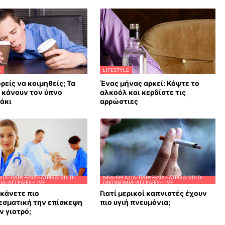
E
LIFESTYLE
ρείς να κοιμηθείς; Τα
Ένας μήνας αρκεί: Κόψτε το
υ κάνουν τον ύπνο
αλκοόλ και κερδίστε τις
άκι
αρρώστιες
ΣΊΑ-ΠΑΡΆΞΕΝΑ-ΙΑΤΡΙΚΆ-ΣΠΊΤΙ-
ΝΈΑ-ΕΡΓΑΣΊΑ-ΠΑΡΆΞΕΝΑ-ΙΑΤΡΙΚΆ-ΣΠΊΤΙ-
Α-ΑΓΓΕΛΊΕΣ-LIVE
ΟΙΚΟΝΟΜΊΑ-ΑΓΓΕΛΊΕΣ-LIVE
κάνετε πιο
Γιατί μερικοί καπνιστές έχουν
εσματική την επίσκεψη
πιο υγιή πνευμόνια;
ν γιατρό;