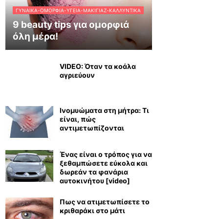
ΓΥΝΑΊΚΑ-ΟΜΟΡΦΙΆ-ΥΓΕΊΑ-ΜΑΚΙΓΙΆΖ-ΚΑΛΛΥΝΤΙΚΆ
9 beauty tips για ομορφιά
όλη μέρα!
VIDEO: Όταν τα κοάλα
αγριεύουν
Ινομυώματα στη μήτρα: Τι
είναι, πώς
αντιμετωπίζονται
Ένας είναι ο τρόπος για να
ξεθαμπώσετε εύκολα και
δωρεάν τα φανάρια
αυτοκινήτου [video]
Πως να ατιμετωπίσετε το
κριθαράκι στο μάτι