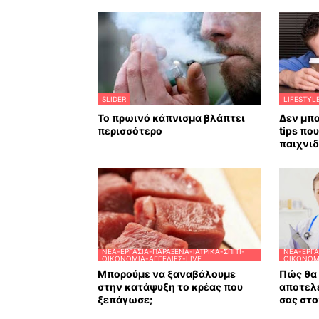
SLIDER
LIFESTYL
Το πρωινό κάπνισμα βλάπτει
Δεν μπο
περισσότερο
tips πο
παιχνιδ
ΝΈΑ-ΕΡΓΑΣΊΑ-ΠΑΡΆΞΕΝΑ-ΙΑΤΡΙΚΆ-ΣΠΊΤΙ-
ΝΈΑ-ΕΡΓΑ
ΟΙΚΟΝΟΜΊΑ-ΑΓΓΕΛΊΕΣ-LIVE
ΟΙΚΟΝΟΜΊ
Μπορούμε να ξαναβάλουμε
Πώς θα 
στην κατάψυξη το κρέας που
αποτελ
ξεπάγωσε;
σας στο