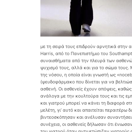
με τη σειρά τους επιδρούν αρνητικά στην α
Harris, από το Πανεπιστήμιο του Southampto
συναισθήματα από την πλευρά των ασθενών
ψυχισμό τους, αλλά και για το σώμα τους.
της νόσου, η οποία είναι γνωστή ως «noceb
(ψευδοφάρμακο που δίνεται για να βελτιώσ
ασθενή. Οι ασθενείς έχουν απόψεις, καθώς
ανάλογα με την κουλτούρα τους και τις εμ
και γιατρού μπορεί να κάνει τη διαφορά στ
μελέτη, γι’ αυτό και απαιτείται περαιτέρω
βιντεοσκόπησαν και ανέλυσαν συναντήσεις
συνέχεια, οι ασθενείς δήλωσαν ότι ένιωσα
του γιατρού όταν αντιμετώπιζαν γιατρούς 