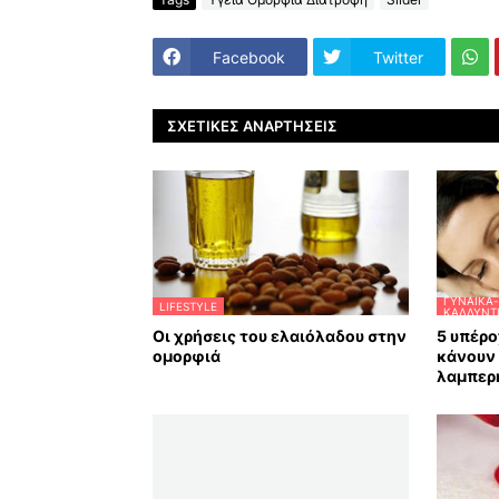
Facebook
Twitter
ΣΧΕΤΙΚΈΣ ΑΝΑΡΤΉΣΕΙΣ
ΓΥΝΑΊΚΑ-
LIFESTYLE
ΚΑΛΛΥΝΤ
Οι χρήσεις του ελαιόλαδου στην
5 υπέρο
ομορφιά
κάνουν 
λαμπερ