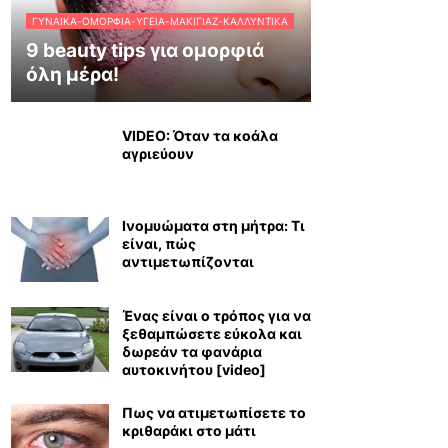
ΓΥΝΑΊΚΑ-ΟΜΟΡΦΙΆ-ΥΓΕΊΑ-ΜΑΚΙΓΙΆΖ-ΚΑΛΛΥΝΤΙΚΆ
9 beauty tips για ομορφιά
όλη μέρα!
VIDEO: Όταν τα κοάλα
αγριεύουν
Ινομυώματα στη μήτρα: Τι
είναι, πώς
αντιμετωπίζονται
Ένας είναι ο τρόπος για να
ξεθαμπώσετε εύκολα και
δωρεάν τα φανάρια
αυτοκινήτου [video]
Πως να ατιμετωπίσετε το
κριθαράκι στο μάτι