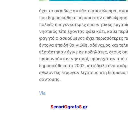
έχει το ακριβώς αντίθετο αποτέλεσμα, αναφ
που δημοσιεύθηκε πέρυσι στην επιθεώρηση 
πολλές προγενέστερες ερευνητικές εργασίε
νηστικός είτε έχοντας φάει κάτι, καίει περ
φαγητό ο ασκούμενος έχει περισσότερες πι
έντονα επειδή θα νιώθει αδύναμος και τελι
εξετάστηκαν έγινε σε ποδηλάτες, στους οπ
προπονούνταν νηστικοί, προερχόταν από τ
δημοσιεύθηκε το 2002, κατέδειξε ένα ακόμ
εθελοντές έτρωγαν λιγότερο στη διάρκεια
σάντουιτς.
Via
S
enari
O
grafo
S
.
gr