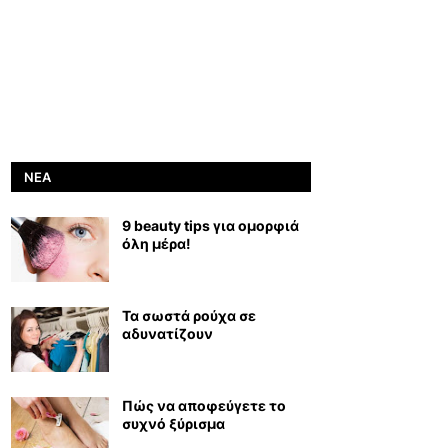
ΝΈΑ
9 beauty tips για ομορφιά
όλη μέρα!
Τα σωστά ρούχα σε
αδυνατίζουν
Πώς να αποφεύγετε το
συχνό ξύρισμα