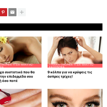
ΟΜΟΡΦΙΆ-ΥΓΕΊΑ-ΜΑΚΙΓΙΆΖ-
ΓΥΝΑΊΚΑ-ΟΜΟΡΦΙΆ-ΥΓΕΊΑ-ΜΑΚΙΓΙΆΖ-
ΙΚΆ
ΚΑΛΛΥΝΤΙΚΆ
χα συστατικά που θα
9 κόλπα για να κρύψεις τις
την επιδερμίδα σου
άσπρες τρίχες!
ή όσο ποτέ