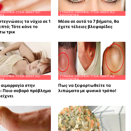
ΟΜΟΡΦΙΆ-ΥΓΕΊΑ-ΜΑΚΙΓΙΆΖ-
ΓΥΝΑΊΚΑ-ΟΜΟΡΦΙΆ-ΥΓΕΊΑ-ΜΑΚΙΓΙΆΖ-
ΙΚΆ
ΚΑΛΛΥΝΤΙΚΆ
στεγνώσεις τα νύχια σε 1
Μέσα σε αυτά τα 7 βήματα, θα
επτό; Τότε κάνε το
έχετε τέλειες βλεφαρίδες
τω τρικ
ΟΜΟΡΦΙΆ-ΥΓΕΊΑ-ΜΑΚΙΓΙΆΖ-
ΓΥΝΑΊΚΑ-ΟΜΟΡΦΙΆ-ΥΓΕΊΑ-ΜΑΚΙΓΙΆΖ-
ΙΚΆ
ΚΑΛΛΥΝΤΙΚΆ
αιμορραγία στην
Πως να ξεφορτωθείτε τα
: Ποιο σοβαρό πρόβλημα
λιπώματα με φυσικό τρόπο!
δείχνει