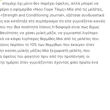
στομάχι όχι μόνο δεν παρέχει όφελος, αλλά μπορεί να
έρει η εφημερίδα «Νιου Γιορκ Τάιμς».Μία από τις μελέτες,
«Strength and Conditioning Journal», εξέτασε συνδυαστικά
ς και κατέληξε στο συμπέρασμα ότι είτε γυμνάζεται κανείς
ίπου την ίδια ποσότητα λίπους.Η διαφορά είναι πως δίχως
θανότητες να χάσει μυϊκή μάζα, να γυμναστεί λιγότερο
κά να κάψει λιγότερες θερμίδες.Μια από τις μελέτες που
οίους περίπου το 10% των θερμίδων που έκαιγαν όταν
ην καύση μυϊκής μάζας.Μια ξεχωριστή μελέτη, που
α όφελος του φαγητού πριν από την προπόνηση: οι
 της ημέρας όταν γυμνάζονταν έχοντας φάει πρώτα ένα