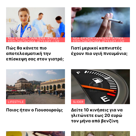
ΝΈΑ-ΕΡΓΑΣΊΑ-ΠΑΡΆΞΕΝΑ-ΙΑΤΡΙΚΆ-
ΝΈΑ-ΕΡΓΑΣΊΑ-ΠΑΡΆΞΕΝΑ-ΙΑΤΡΙΚΆ-
ΣΠΊΤΙ-ΟΙΚΟΝΟΜΊΑ-ΑΓΓΕΛΊΕΣ-LIVE
ΣΠΊΤΙ-ΟΙΚΟΝΟΜΊΑ-ΑΓΓΕΛΊΕΣ-LIVE
Πώς θα κάνετε πιο
Γιατί μερικοί καπνιστές
αποτελεσματική την
έχουν πιο υγιή πνευμόνια;
επίσκεψη σας στον γιατρό;
LIFESTYLE
SLIDER
Ποιος ήταν ο Γιουσουρούμ;
Δείτε 10 κινήσεις για να
γλιτώνετε εως 20 ευρώ
τον μήνα από βενζίνη