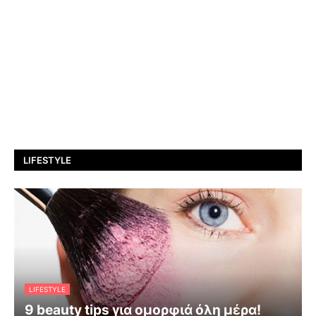
LIFESTYLE
LIFESTYLE
9 beauty tips για ομορφιά όλη μέρα!