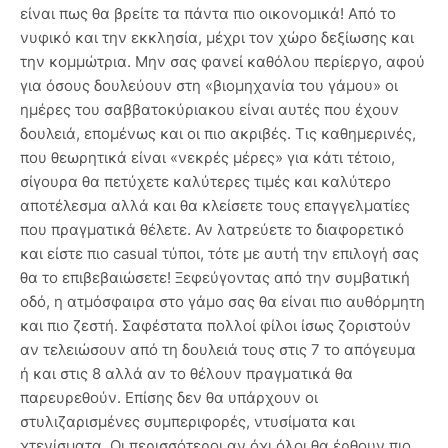
είναι πως θα βρείτε τα πάντα πιο οικονομικά! Από το
νυφικό και την εκκλησία, μέχρι τον χώρο δεξίωσης και
την κομμώτρια. Μην σας φανεί καθόλου περίεργο, αφού
για όσους δουλεύουν στη «βιομηχανία του γάμου» οι
ημέρες του σαββατοκύριακου είναι αυτές που έχουν
δουλειά, επομένως και οι πιο ακριβές. Τις καθημερινές,
που θεωρητικά είναι «νεκρές μέρες» για κάτι τέτοιο,
σίγουρα θα πετύχετε καλύτερες τιμές και καλύτερο
αποτέλεσμα αλλά και θα κλείσετε τους επαγγελματίες
που πραγματικά θέλετε. Αν λατρεύετε το διαφορετικό
και είστε πιο casual τύποι, τότε με αυτή την επιλογή σας
θα το επιβεβαιώσετε! Ξεφεύγοντας από την συμβατική
οδό, η ατμόσφαιρα στο γάμο σας θα είναι πιο αυθόρμητη
και πιο ζεστή. Σαφέστατα πολλοί φίλοι ίσως ζοριστούν
αν τελειώσουν από τη δουλειά τους στις 7 το απόγευμα
ή και στις 8 αλλά αν το θέλουν πραγματικά θα
παρευρεθούν. Επίσης δεν θα υπάρχουν οι
στυλιζαρισμένες συμπεριφορές, ντυσίματα και
χτενίσματα. Οι περισσότεροι αν όχι όλοι θα έρθουν πιο