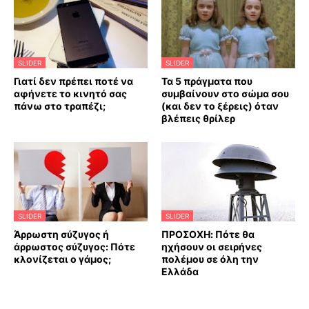
SLIDER
SLIDER
Γιατί δεν πρέπει ποτέ να
Τα 5 πράγματα που
αφήνετε το κινητό σας
συμβαίνουν στο σώμα σου
πάνω στο τραπέζι;
(και δεν το ξέρεις) όταν
βλέπεις θρίλερ
SLIDER
SLIDER
Άρρωστη σύζυγος ή
ΠΡΟΣΟΧΗ: Πότε θα
άρρωστος σύζυγος: Πότε
ηχήσουν οι σειρήνες
κλονίζεται ο γάμος;
πολέμου σε όλη την
Ελλάδα