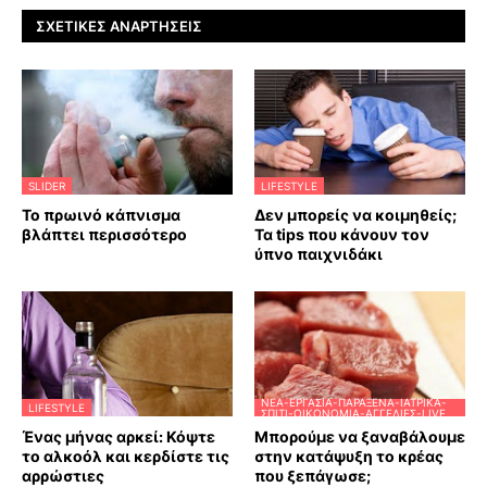
ΣΧΕΤΙΚΈΣ ΑΝΑΡΤΉΣΕΙΣ
SLIDER
LIFESTYLE
Το πρωινό κάπνισμα
Δεν μπορείς να κοιμηθείς;
βλάπτει περισσότερο
Τα tips που κάνουν τον
ύπνο παιχνιδάκι
ΝΈΑ-ΕΡΓΑΣΊΑ-ΠΑΡΆΞΕΝΑ-ΙΑΤΡΙΚΆ-
LIFESTYLE
ΣΠΊΤΙ-ΟΙΚΟΝΟΜΊΑ-ΑΓΓΕΛΊΕΣ-LIVE
Ένας μήνας αρκεί: Κόψτε
Μπορούμε να ξαναβάλουμε
το αλκοόλ και κερδίστε τις
στην κατάψυξη το κρέας
αρρώστιες
που ξεπάγωσε;