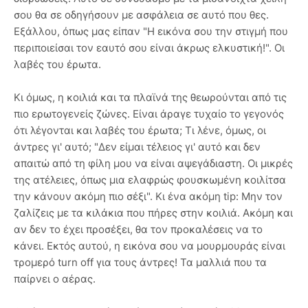
σου θα σε οδηγήσουν με ασφάλεια σε αυτό που θες.
Εξάλλου, όπως μας είπαν "Η εικόνα σου την στιγμή που
περιποιείσαι τον εαυτό σου είναι άκρως ελκυστική!". Οι
λαβές του έρωτα.
Κι όμως, η κοιλιά και τα πλαϊνά της θεωρούνται από τις
πιο ερωτογενείς ζώνες. Είναι άραγε τυχαίο το γεγονός
ότι λέγονται και λαβές του έρωτα; Τι λένε, όμως, οι
άντρες γι' αυτό; "Δεν είμαι τέλειος γι' αυτό και δεν
απαιτώ από τη φίλη μου να είναι αψεγάδιαστη. Οι μικρές
της ατέλειες, όπως μια ελαφρώς φουσκωμένη κοιλίτσα
την κάνουν ακόμη πιο σέξι". Κι ένα ακόμη tip: Μην τον
ζαλίζεις με τα κιλάκια που πήρες στην κοιλιά. Ακόμη και
αν δεν το έχει προσέξει, θα τον προκαλέσεις να το
κάνει. Εκτός αυτού, η εικόνα σου να μουρμουράς είναι
τρομερό turn off για τους άντρες! Τα μαλλιά που τα
παίρνει ο αέρας.