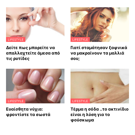
LIFESTYLE
LIFESTYLE
Δείτε πως μπορείτε να
Γιατί σταμάτησαν ξαφνικά
απαλλαχτείτε άμεσα από
να μακραίνουν τα μαλλιά
τις ρυτίδες
σου;
LIFESTYLE
LIFESTYLE
Ευαίσθητα νύχια:
Τέρμα η σόδα ..το ακτινίδιο
φροντίστε τα σωστά
είναι η λύση για το
φούσκωμα