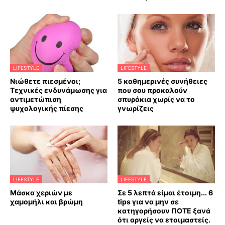
LIFESTYLE
LIFESTYLE
Νιώθετε πιεσμένοι;
5 καθημερινές συνήθειες
Τεχνικές ενδυνάμωσης για
που σου προκαλούν
αντιμετώπιση
σπυράκια χωρίς να το
ψυχολογικής πίεσης
γνωρίζεις
LIFESTYLE
LIFESTYLE
Mάσκα χεριών με
Σε 5 λεπτά είμαι έτοιμη... 6
χαμομήλι και βρώμη
tips για να μην σε
κατηγορήσουν ΠΟΤΕ ξανά
ότι αργείς να ετοιμαστείς.