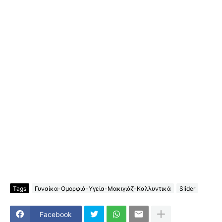
Tags
Γυναίκα-Ομορφιά-Υγεία-Μακιγιάζ-Καλλυντικά
Slider
Facebook