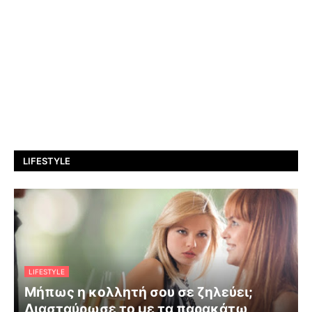
LIFESTYLE
LIFESTYLE
Μήπως η κολλητή σου σε ζηλεύει;
Διασταύρωσε το με τα παρακάτω