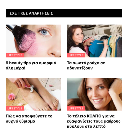
ΣΧΕΤΙΚΈΣ ΑΝΑΡΤΉΣΕΙΣ
LIFESTYLE
LIFESTYLE
9 beauty tips για ομορφιά
Τα σωστά ρούχα σε
όλη μέρα!
αδυνατίζουν
LIFESTYLE
LIFESTYLE
Πώς να αποφεύγετε το
Το τέλειο ΚΟΛΠΟ για να
συχνό ξύρισμα
εξαφανίσεις τους μαύρους
κύκλους στο λεπτό