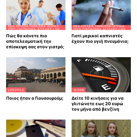
ΝΈΑ-ΕΡΓΑΣΊΑ-ΠΑΡΆΞΕΝΑ-ΙΑΤΡΙΚΆ-
ΝΈΑ-ΕΡΓΑΣΊΑ-ΠΑΡΆΞΕΝΑ-ΙΑΤΡΙΚΆ-
ΣΠΊΤΙ-ΟΙΚΟΝΟΜΊΑ-ΑΓΓΕΛΊΕΣ-LIVE
ΣΠΊΤΙ-ΟΙΚΟΝΟΜΊΑ-ΑΓΓΕΛΊΕΣ-LIVE
Πώς θα κάνετε πιο
Γιατί μερικοί καπνιστές
αποτελεσματική την
έχουν πιο υγιή πνευμόνια;
επίσκεψη σας στον γιατρό;
LIFESTYLE
SLIDER
Ποιος ήταν ο Γιουσουρούμ;
Δείτε 10 κινήσεις για να
γλιτώνετε εως 20 ευρώ
τον μήνα από βενζίνη