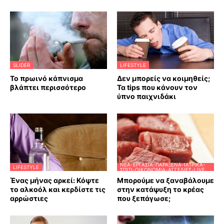
SLIDER
LIFESTYLE
Το πρωινό κάπνισμα
Δεν μπορείς να κοιμηθείς;
βλάπτει περισσότερο
Τα tips που κάνουν τον
ύπνο παιχνιδάκι
ΝΈΑ-ΕΡΓΑΣΊΑ-ΠΑΡΆΞΕΝΑ-ΙΑΤΡΙΚΆ-
LIFESTYLE
ΣΠΊΤΙ-ΟΙΚΟΝΟΜΊΑ-ΑΓΓΕΛΊΕΣ-LIVE
Ένας μήνας αρκεί: Κόψτε
Μπορούμε να ξαναβάλουμε
το αλκοόλ και κερδίστε τις
στην κατάψυξη το κρέας
αρρώστιες
που ξεπάγωσε;