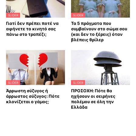
SLIDER
SLIDER
Γιατί δεν πρέπει ποτέ να
Τα 5 πράγματα που
αφήνετε το κινητό σας
συμβαίνουν στο σώμα σου
πάνω στο τραπέζι;
(και δεν το ξέρεις) όταν
βλέπεις θρίλερ
SLIDER
SLIDER
Άρρωστη σύζυγος ή
ΠΡΟΣΟΧΗ: Πότε θα
άρρωστος σύζυγος: Πότε
ηχήσουν οι σειρήνες
κλονίζεται ο γάμος;
πολέμου σε όλη την
Ελλάδα