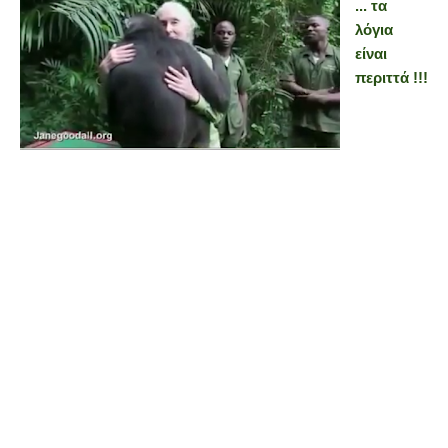
... τα
λόγια
είναι
περιττά
!!!