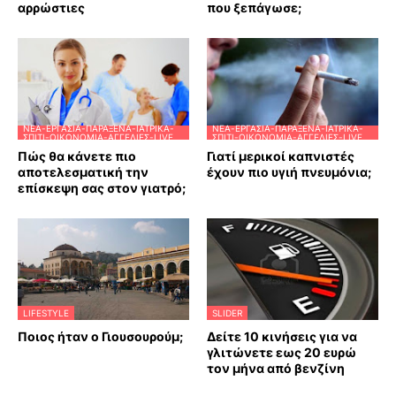
αρρώστιες
που ξεπάγωσε;
ΝΈΑ-ΕΡΓΑΣΊΑ-ΠΑΡΆΞΕΝΑ-ΙΑΤΡΙΚΆ-
ΝΈΑ-ΕΡΓΑΣΊΑ-ΠΑΡΆΞΕΝΑ-ΙΑΤΡΙΚΆ-
ΣΠΊΤΙ-ΟΙΚΟΝΟΜΊΑ-ΑΓΓΕΛΊΕΣ-LIVE
ΣΠΊΤΙ-ΟΙΚΟΝΟΜΊΑ-ΑΓΓΕΛΊΕΣ-LIVE
Πώς θα κάνετε πιο
Γιατί μερικοί καπνιστές
αποτελεσματική την
έχουν πιο υγιή πνευμόνια;
επίσκεψη σας στον γιατρό;
LIFESTYLE
SLIDER
Ποιος ήταν ο Γιουσουρούμ;
Δείτε 10 κινήσεις για να
γλιτώνετε εως 20 ευρώ
τον μήνα από βενζίνη