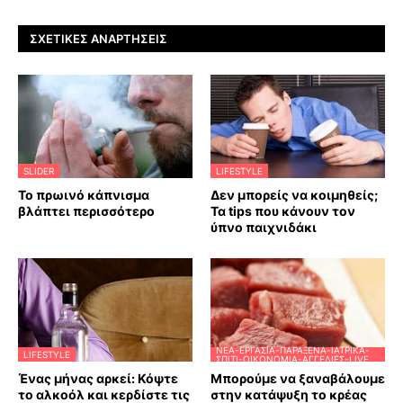
ΣΧΕΤΙΚΈΣ ΑΝΑΡΤΉΣΕΙΣ
SLIDER
LIFESTYLE
Το πρωινό κάπνισμα
Δεν μπορείς να κοιμηθείς;
βλάπτει περισσότερο
Τα tips που κάνουν τον
ύπνο παιχνιδάκι
ΝΈΑ-ΕΡΓΑΣΊΑ-ΠΑΡΆΞΕΝΑ-ΙΑΤΡΙΚΆ-
LIFESTYLE
ΣΠΊΤΙ-ΟΙΚΟΝΟΜΊΑ-ΑΓΓΕΛΊΕΣ-LIVE
Ένας μήνας αρκεί: Κόψτε
Μπορούμε να ξαναβάλουμε
το αλκοόλ και κερδίστε τις
στην κατάψυξη το κρέας