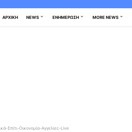
ΑΡΧΙΚΉ
NEWS
ΕΝΗΜΈΡΩΣΗ
MORE NEWS
κά-Σπίτι-Οικονομία-Αγγελίες-Live