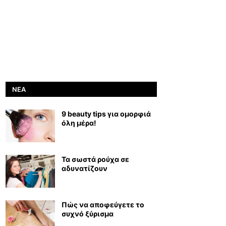
ΝΈΑ
9 beauty tips για ομορφιά
όλη μέρα!
Τα σωστά ρούχα σε
αδυνατίζουν
Πώς να αποφεύγετε το
συχνό ξύρισμα