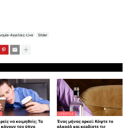
ομία-Αγγελίες-Live
Slider
E
LIFESTYLE
ρείς να κοιμηθείς; Τα
Ένας μήνας αρκεί: Κόψτε το
υ κάνουν τον ύπνο
αλκοόλ και κερδίστε τις