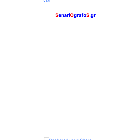
Via
S
enari
O
grafo
S
.
gr