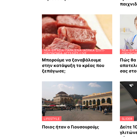
παιχνιδ
ΝΈΑ-ΕΡΓΑΣΊΑ-ΠΑΡΆΞΕΝΑ-ΙΑΤΡΙΚΆ-ΣΠΊΤΙ-
ΝΈΑ-ΕΡΓΑ
ΟΙΚΟΝΟΜΊΑ-ΑΓΓΕΛΊΕΣ-LIVE
ΟΙΚΟΝΟΜΊ
Μπορούμε να ξαναβάλουμε
Πώς θα 
στην κατάψυξη το κρέας που
αποτελ
ξεπάγωσε;
σας στο
LIFESTYLE
SLIDER
Ποιος ήταν ο Γιουσουρούμ;
Δείτε 1
γλιτώνε