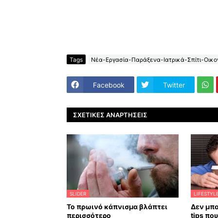
Tags
Νέα-Εργασία-Παράξενα-Ιατρικά-Σπίτι-Οικον
Facebook
Twitter
ΣΧΕΤΙΚΈΣ ΑΝΑΡΤΉΣΕΙΣ
SLIDER
LIFESTYL
Το πρωινό κάπνισμα βλάπτει
Δεν μπο
περισσότερο
tips πο