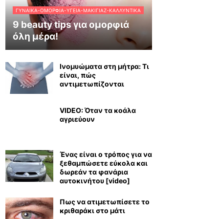
ΓΥΝΑΊΚΑ-ΟΜΟΡΦΙΆ-ΥΓΕΊΑ-ΜΑΚΙΓΙΆΖ-ΚΑΛΛΥΝΤΙΚΆ
9 beauty tips για ομορφιά
όλη μέρα!
Ινομυώματα στη μήτρα: Τι
είναι, πώς
αντιμετωπίζονται
VIDEO: Όταν τα κοάλα
αγριεύουν
Ένας είναι ο τρόπος για να
ξεθαμπώσετε εύκολα και
δωρεάν τα φανάρια
αυτοκινήτου [video]
Πως να ατιμετωπίσετε το
κριθαράκι στο μάτι