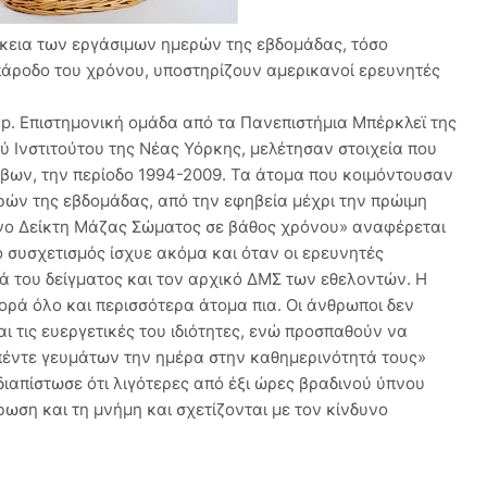
ρκεια των εργάσιμων ημερών της εβδομάδας, τόσο
ν πάροδο του χρόνου, υποστηρίζουν αμερικανοί ερευνητές
ep. Επιστημονική ομάδα από τα Πανεπιστήμια Μπέρκλεϊ της
ύ Ινστιτούτου της Νέας Υόρκης, μελέτησαν στοιχεία που
βων, την περίοδο 1994-2009. Τα άτομα που κοιμόντουσαν
ρών της εβδομάδας, από την εφηβεία μέχρι την πρώιμη
ένο Δείκτη Μάζας Σώματος σε βάθος χρόνου» αναφέρεται
 συσχετισμός ίσχυε ακόμα και όταν οι ερευνητές
 του δείγματος και τον αρχικό ΔΜΣ των εθελοντών. Η
ορά όλο και περισσότερα άτομα πια. Οι άνθρωποι δεν
ι τις ευεργετικές του ιδιότητες, ενώ προσπαθούν να
πέντε γευμάτων την ημέρα στην καθημερινότητά τους»
διαπίστωσε ότι λιγότερες από έξι ώρες βραδινού ύπνου
ωση και τη μνήμη και σχετίζονται με τον κίνδυνο