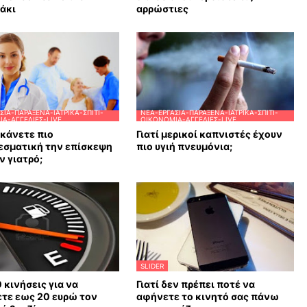
άκι
αρρώστιες
ΣΊΑ-ΠΑΡΆΞΕΝΑ-ΙΑΤΡΙΚΆ-ΣΠΊΤΙ-
ΝΈΑ-ΕΡΓΑΣΊΑ-ΠΑΡΆΞΕΝΑ-ΙΑΤΡΙΚΆ-ΣΠΊΤΙ-
Α-ΑΓΓΕΛΊΕΣ-LIVE
ΟΙΚΟΝΟΜΊΑ-ΑΓΓΕΛΊΕΣ-LIVE
κάνετε πιο
Γιατί μερικοί καπνιστές έχουν
εσματική την επίσκεψη
πιο υγιή πνευμόνια;
ν γιατρό;
SLIDER
0 κινήσεις για να
Γιατί δεν πρέπει ποτέ να
τε εως 20 ευρώ τον
αφήνετε το κινητό σας πάνω