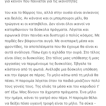
για κείνον που παινιέται για τις ικανότητες
του και το θάρρος του, αλλά στην ουσία είναι ανίκανος
και δειλός. Αν κάνανε και οι μπαμπουροι μέλι, θα
τρώγανε κι οι κατσιβέλοι. Δεν είναι όλοι ικανοί να
κατορθώνουν τα δύσκολα πράγματα. Λέγεται και
ειρωνικά όταν πεινάει και δυστυχεί ο πολύς κόσμος. Με
πορδές δεν βάφουνται αυγά. Με ανεπαρκή μέσα και
φροντίδες, τα αποτελέσματα που θα έχουμε θα είναι κι
αυτά ανάλογα. Πίσω έχει η αχλάδα την ουρά. Στο τέλος
είναι όλες οι δυσκολίες. Στο τέλος μιας υπόθεσης ή μιας
εργασίας να περιμένουμε τις δυσκολίες. Έβγαλε τα
κάστανα από τη φωτιά. Ανέλαβε μια δύσκολη υπόθεση
και την έφερε σε πέρας. Το μηλο κάτω από τη μηλιά θα
πέσει. Η παροιμία λέγεται όταν τα παιδιά μοιάζουν πολύ
τους γονείς τους. Της ελιάς τα μέσα και του καρυδιού τ'
απ' έξω. Μας δίνουν τα άχρηστα πράγματα. Ένα μήλο
την ημέρα, κάνει το γιατρό σου πέρα. Η παροιμία θέλει
να δείξει πόσο υγιεινή τροφή είναι το μήλο. Τα σύκα -