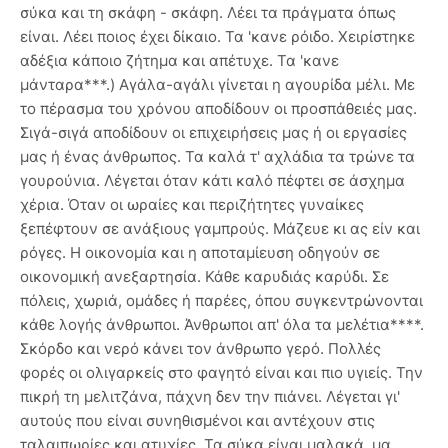
σύκα και τη σκάφη - σκάφη. Λέει τα πράγματα όπως
είναι. Λέει ποιος έχει δίκαιο. Τα 'κανε ρόιδο. Χειρίστηκε
αδέξια κάποιο ζήτημα και απέτυχε. Τα 'κανε
μάνταρα***.) Αγάλα-αγάλι γίνεται η αγουρίδα μέλι. Με
το πέρασμα του χρόνου αποδίδουν οι προσπάθειές μας.
Σιγά-σιγά αποδίδουν οι επιχειρήσεις μας ή οι εργασίες
μας ή ένας άνθρωπος. Τα καλά τ' αχλάδια τα τρώνε τα
γουρούνια. Λέγεται όταν κάτι καλό πέφτει σε άσχημα
χέρια. Όταν οι ωραίες και περιζήτητες γυναίκες
ξεπέφτουν σε ανάξιους γαμπρούς. Μάζευε κι ας είν και
ρόγες. Η οικονομία και η αποταμίευση οδηγούν σε
οικονομική ανεξαρτησία. Κάθε καρυδιάς καρύδι. Σε
πόλεις, χωριά, ομάδες ή παρέες, όπου συγκεντρώνονται
κάθε λογής άνθρωποι. Άνθρωποι απ' όλα τα μελέτια****.
Σκόρδο και νερό κάνει τον άνθρωπο γερό. Πολλές
φορές οι ολιγαρκείς στο φαγητό είναι και πιο υγιείς. Την
πικρή τη μελιτζάνα, πάχνη δεν την πιάνει. Λέγεται γι'
αυτούς που είναι συνηθισμένοι και αντέχουν στις
ταλαιπωρίες και ατυχίες. Τα σύκα είναι μαλακά, μα