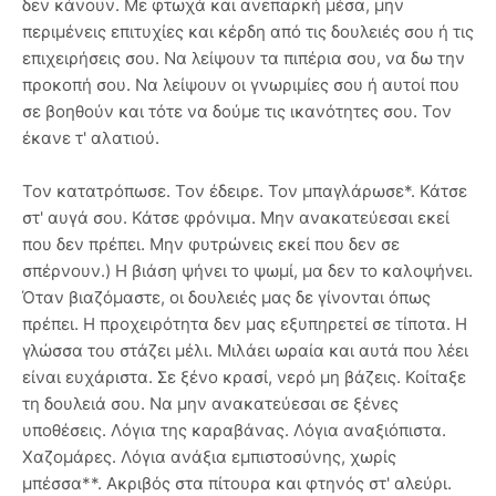
δεν κάνουν. Με φτωχά και ανεπαρκή μέσα, μην
περιμένεις επιτυχίες και κέρδη από τις δουλειές σου ή τις
επιχειρήσεις σου. Να λείψουν τα πιπέρια σου, να δω την
προκοπή σου. Να λείψουν οι γνωριμίες σου ή αυτοί που
σε βοηθούν και τότε να δούμε τις ικανότητες σου. Τον
έκανε τ' αλατιού.
Τον κατατρόπωσε. Τον έδειρε. Τον μπαγλάρωσε*. Κάτσε
στ' αυγά σου. Κάτσε φρόνιμα. Μην ανακατεύεσαι εκεί
που δεν πρέπει. Μην φυτρώνεις εκεί που δεν σε
σπέρνουν.) Η βιάση ψήνει το ψωμί, μα δεν το καλοψήνει.
Όταν βιαζόμαστε, οι δουλειές μας δε γίνονται όπως
πρέπει. Η προχειρότητα δεν μας εξυπηρετεί σε τίποτα. Η
γλώσσα του στάζει μέλι. Μιλάει ωραία και αυτά που λέει
είναι ευχάριστα. Σε ξένο κρασί, νερό μη βάζεις. Κοίταξε
τη δουλειά σου. Να μην ανακατεύεσαι σε ξένες
υποθέσεις. Λόγια της καραβάνας. Λόγια αναξιόπιστα.
Χαζομάρες. Λόγια ανάξια εμπιστοσύνης, χωρίς
μπέσσα**. Ακριβός στα πίτουρα και φτηνός στ' αλεύρι.