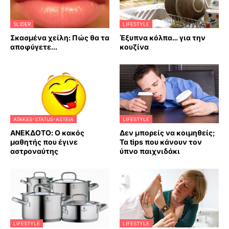
SLIDER
LIFESTYLE
Σκασμένα χείλη: Πώς θα τα
Έξυπνα κόλπα… για την
αποφύγετε...
κουζίνα
ATAKES-STATUS-ASTEIA
LIFESTYLE
ΑΝΕΚΔΟΤΟ: Ο κακός
Δεν μπορείς να κοιμηθείς;
μαθητής που έγινε
Τα tips που κάνουν τον
αστροναύτης
ύπνο παιχνιδάκι
LIFESTYLE
LIFESTYLE