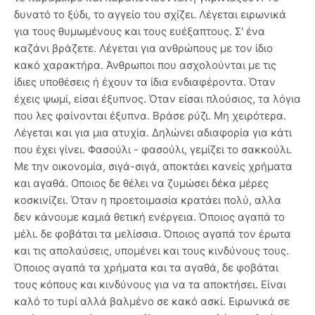
δυνατό το ξύδι, το αγγείο του σχίζει. Λέγεται ειρωνικά
για τους θυμωμένους και τους ευέξαπτους. Σ' ένα
καζάνι βράζετε. Λέγεται για ανθρώπους με τον ίδιο
κακό χαρακτήρα. Άνθρωποι που ασχολούνται με τις
ίδιες υποθέσεις ή έχουν τα ίδια ενδιαφέροντα. Όταν
έχεις ψωμί, είσαι έξυπνος. Όταν είσαι πλούσιος, τα λόγια
που λες φαίνονται έξυπνα. Βράσε ρύζι. Μη χειρότερα.
Λέγεται και για μια ατυχία. Δηλώνει αδιαφορία για κάτι
που έχει γίνει. Φασούλι - φασούλι, γεμίζει το σακκούλι.
Με την οικονομία, σιγά-σιγά, αποκτάει κανείς χρήματα
και αγαθά. Οποιος δε θέλει να ζυμώσει δέκα μέρες
κοσκινίζει. Όταν η προετοιμασία κρατάει πολύ, αλλα
δεν κάνουμε καμιά θετική ενέργεια. Όποιος αγαπά το
μέλι. δε φοβάται τα μελίσσια. Όποιος αγαπά τον έρωτα
και τις απολαύσεις, υπομένει και τους κινδύνους τους.
Όποιος αγαπά τα χρήματα και τα αγαθά, δε φοβάται
τους κόπους και κινδύνους για να τα αποκτήσει. Είναι
καλό το τυρί αλλά βαλμένο σε κακό ασκί. Ειρωνικά σε