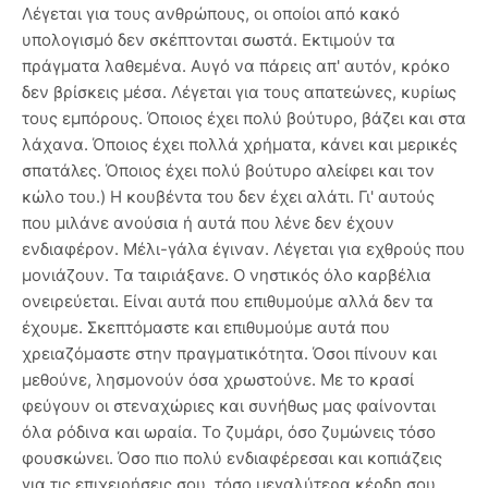
Λέγεται για τους ανθρώπους, οι οποίοι από κακό
υπολογισμό δεν σκέπτονται σωστά. Εκτιμούν τα
πράγματα λαθεμένα. Αυγό να πάρεις απ' αυτόν, κρόκο
δεν βρίσκεις μέσα. Λέγεται για τους απατεώνες, κυρίως
τους εμπόρους. Όποιος έχει πολύ βούτυρο, βάζει και στα
λάχανα. Όποιος έχει πολλά χρήματα, κάνει και μερικές
σπατάλες. Όποιος έχει πολύ βούτυρο αλείφει και τον
κώλο του.) Η κουβέντα του δεν έχει αλάτι. Γι' αυτούς
που μιλάνε ανούσια ή αυτά που λένε δεν έχουν
ενδιαφέρον. Μέλι-γάλα έγιναν. Λέγεται για εχθρούς που
μονιάζουν. Τα ταιριάξανε. Ο νηστικός όλο καρβέλια
ονειρεύεται. Είναι αυτά που επιθυμούμε αλλά δεν τα
έχουμε. Σκεπτόμαστε και επιθυμούμε αυτά που
χρειαζόμαστε στην πραγματικότητα. Όσοι πίνουν και
μεθούνε, λησμονούν όσα χρωστούνε. Με το κρασί
φεύγουν οι στεναχώριες και συνήθως μας φαίνονται
όλα ρόδινα και ωραία. Το ζυμάρι, όσο ζυμώνεις τόσο
φουσκώνει. Όσο πιο πολύ ενδιαφέρεσαι και κοπιάζεις
για τις επιχειρήσεις σου, τόσο μεγαλύτερα κέρδη σου