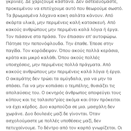
γκρίνιες. Δε χαρίζουμε κάστανα. Δεν αστειευόμαστε,
προκειμένου να επιτύχουμε αυτό που θεωρούμε σωστό.
Τα βρωμισμένα λάχανα κακη σαλάτα κάνουν. Από
σκάρτα υλικά, μην περιμένεις καλή κατασκευή. Από
κακούς ανθρώπους μην περιμένει καλά λόγια ή έργα.
Τον πιάσανε στα πράσα. Τον έπιασαν επ' αυτοφώρω.
Πάτησε την πεπονόφλουδα. Την έπαθε. Έπεσε στην
παγίδα. Τον κορόιδεψαν. Όπου ακούς πολλά κεράσια,
κράτα και μικρό καλάθι. Όπου ακούς πολλές
υποσχέσεις, μην περιμένεις πολλά πράγματα. Από
κακούς ανθρώπους μην περιμένεις καλά λόγια ή έργα.
Ο ακαμάτης δεν τρώει τα αμύγδαλα, για να μην τα
σπάσει. Για να μην κοπιάσει ο τεμπέλης, θυσιάζει τις
απολαύσεις του. Ο οκνηρός άνθρωπος αποφεύγει τους
κόπους και τις ταλαιπο^ρίες ακόμα και όταν πρόκειται
να έχει κέρδος. Δυο καρπούζια σε μια. μασχάλη δεν
χωράνε. Δυο δουλειές μαζί δε γίνονται. Όταν
ασχολούμαστε με πολλές υποθέσεις μαζί, δεν
πετυχαίνουμε. Το δέντρο από τον καρπό γνωρίζεται. Οι