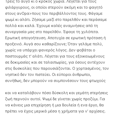
Τρεις το αυγό κι ο κρόκος χώρια. Λέγεται για τους
φιλάργυρους, οι οποίοι στερούν ακόμη και το φαγητό
στους ανΟρα>πους του περιβάλλοντος τους. Φάγαμε
ψωμί κι αλάτι. Ζήσαμε μαζί στο παρελθόν και περάσαμε
πολλά και καλά. Έχουμε καλές αναμνήσεις από τη
συνεργασία μας στο παρελθόν. Έφαγε τη χυλόπιτα.
Ερωτική απογοήτευση. Αποτυχία σε ερωτική πρόταση ή
προξενιό. Αυγά σου καθαρίζουνε; Όταν γελάμε πολύ,
χωρίς να υπάρχει φανερός λόγος. Δεν φοβάται ο
παστουρμάς τ' αλάτι. Λέγεται για τους εξοικειωμένους
σε δοκιμασίες και σε ταλαιπωρίες, για όσους αντέχουν
στις δυσκολίες που παρουσιάζονται. Ο χορτασμένος, τον
νηστικό δεν τον πιστεύει. Οι εύποροι άνθρωποι,
συνήθως, δεν μπορούν να συμπονέσουν τους φτωχούς
και να καταλάβουν πόσο δύσκολη και γεμάτη στερήσεις
ζωή περνούν αυτοί. Ψωμί δε γίνεται χωρίς προζύμι. Για
να κάνεις μια επιχείρηση ή μια δουλεία ή ενα έργο, θα
πρέπει να έχεις μερικά μέσα η χρήματα για ν' αρχίσεις.