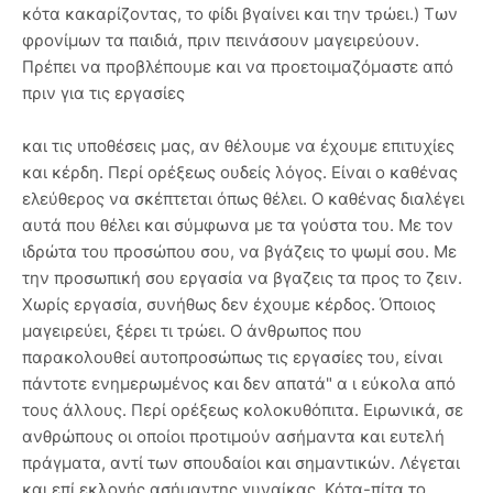
κότα κακαρίζοντας, το φίδι βγαίνει και την τρώει.) Των
φρονίμων τα παιδιά, πριν πεινάσουν μαγειρεύουν.
Πρέπει να προβλέπουμε και να προετοιμαζόμαστε από
πριν για τις εργασίες
και τις υποθέσεις μας, αν θέλουμε να έχουμε επιτυχίες
και κέρδη. Περί ορέξεως ουδείς λόγος. Είναι ο καθένας
ελεύθερος να σκέπτεται όπως θέλει. Ο καθένας διαλέγει
αυτά που θέλει και σύμφωνα με τα γούστα του. Με τον
ιδρώτα του προσώπου σου, να βγάζεις το ψωμί σου. Με
την προσωπική σου εργασία να βγαζεις τα προς το ζειν.
Χωρίς εργασία, συνήθως δεν έχουμε κέρδος. Όποιος
μαγειρεύει, ξέρει τι τρώει. Ο άνθρωπος που
παρακολουθεί αυτοπροσώπως τις εργασίες του, είναι
πάντοτε ενημερωμένος και δεν απατά" α ι εύκολα από
τους άλλους. Περί ορέξεως κολοκυθόπιτα. Ειρωνικά, σε
ανθρώπους οι οποίοι προτιμούν ασήμαντα και ευτελή
πράγματα, αντί των σπουδαίοι και σημαντικών. Λέγεται
και επί εκλογής ασήμαντης γυναίκας. Κότα-πίτα το