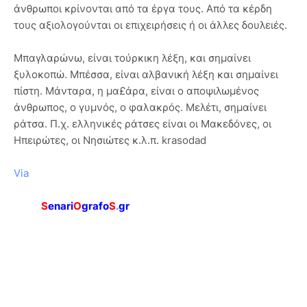
άνθρωποι κρίνονται από τα έργα τους. Από τα κέρδη
τους αξιολογούνται οι επιχειρήσεις ή οι άλλες δουλειές.
Μπαγλαρώνω, είναι τούρκικη λέξη, και σημαίνει
ξυλοκοπώ. Μπέσσα, είναι αλβανική λέξη και σημαίνει
πίστη. Μάνταρα, η μα£άρα, είναι ο αποψιλωμένος
άνθρωπος, ο γυμνός, ο φαλακρός. Μελέτι, σημαίνει
ράτσα. Π.χ. ελληνικές ράτσες είναι οι Μακεδόνες, οι
Ηπειρώτες, οι Νησιώτες κ.λ.π. krasodad
Via
S
enari
O
grafo
S
.
gr