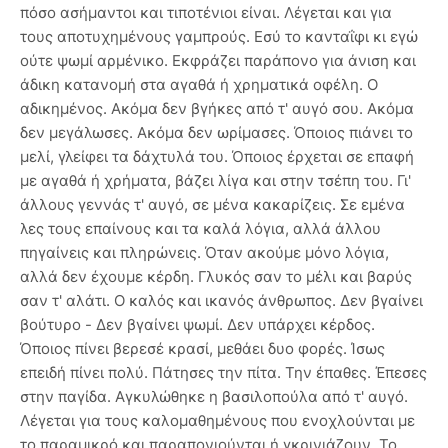
πόσο ασήμαντοι και τιποτένιοι είναι. Λέγεται και για
τους αποτυχημένους γαμπρούς. Εσύ το κανταΐφι κι εγώ
ούτε ψωμί αρμένικο. Εκφράζει παράπονο για άνιση και
άδικη κατανομή στα αγαθά ή χρηματικά οφέλη. Ο
αδικημένος. Ακόμα δεν βγήκες από τ' αυγό σου. Ακόμα
δεν μεγάλωσες. Ακόμα δεν ωρίμασες. Όποιος πιάνει το
μελί, γλείφει τα δάχτυλά του. Όποιος έρχεται σε επαφή
με αγαθά ή χρήματα, βάζει λίγα και στην τσέπη του. Γι'
άλλους γεννάς τ' αυγό, σε μένα κακαρίζεις. Σε εμένα
λες τους επαίνους και τα καλά λόγια, αλλά άλλου
πηγαίνεις και πληρώνεις. Όταν ακούμε μόνο λόγια,
αλλά δεν έχουμε κέρδη. Γλυκός σαν το μέλι και βαρύς
σαν τ' αλάτι. Ο καλός και ικανός άνθρωπος. Δεν βγαίνει
βούτυρο - Δεν βγαίνει ψωμί. Δεν υπάρχει κέρδος.
Όποιος πίνει βερεσέ κρασί, μεθάει δυο φορές. Ίσως
επειδή πίνει πολύ. Πάτησες την πίτα. Την έπαθες. Έπεσες
στην παγίδα. Αγκυλώθηκε η βασιλοπούλα από τ' αυγό.
Λέγεται για τους καλομαθημένους που ενοχλούνται με
το παραμικρό και παραπονιούνται ή γκρινιάζουν. Το