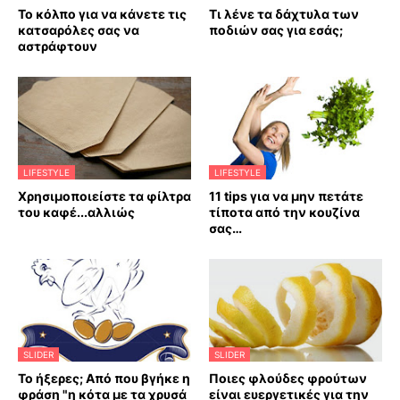
Το κόλπο για να κάνετε τις
Τι λένε τα δάχτυλα των
κατσαρόλες σας να
ποδιών σας για εσάς;
αστράφτουν
LIFESTYLE
LIFESTYLE
Χρησιμοποιείστε τα φίλτρα
11 tips για να μην πετάτε
του καφέ...αλλιώς
τίποτα από την κουζίνα
σας…
SLIDER
SLIDER
Το ήξερες; Από που βγήκε η
Ποιες φλούδες φρούτων
φράση "η κότα με τα χρυσά
είναι ευεργετικές για την