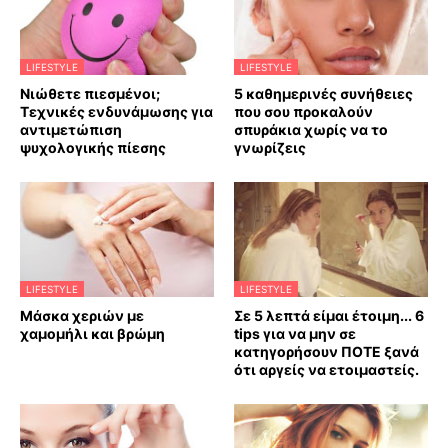
LIFESTYLE
LIFESTYLE
Νιώθετε πιεσμένοι;
5 καθημερινές συνήθειες
Τεχνικές ενδυνάμωσης για
που σου προκαλούν
αντιμετώπιση
σπυράκια χωρίς να το
ψυχολογικής πίεσης
γνωρίζεις
LIFESTYLE
LIFESTYLE
Mάσκα χεριών με
Σε 5 λεπτά είμαι έτοιμη... 6
χαμομήλι και βρώμη
tips για να μην σε
κατηγορήσουν ΠΟΤΕ ξανά
ότι αργείς να ετοιμαστείς.