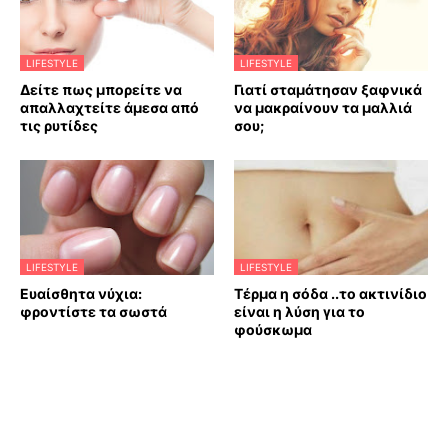
LIFESTYLE
LIFESTYLE
Δείτε πως μπορείτε να
Γιατί σταμάτησαν ξαφνικά
απαλλαχτείτε άμεσα από
να μακραίνουν τα μαλλιά
τις ρυτίδες
σου;
LIFESTYLE
LIFESTYLE
Ευαίσθητα νύχια:
Τέρμα η σόδα ..το ακτινίδιο
φροντίστε τα σωστά
είναι η λύση για το
φούσκωμα