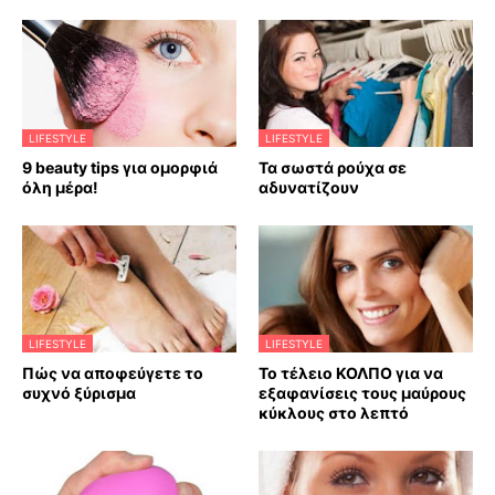
LIFESTYLE
LIFESTYLE
9 beauty tips για ομορφιά
Τα σωστά ρούχα σε
όλη μέρα!
αδυνατίζουν
LIFESTYLE
LIFESTYLE
Πώς να αποφεύγετε το
Το τέλειο ΚΟΛΠΟ για να
συχνό ξύρισμα
εξαφανίσεις τους μαύρους
κύκλους στο λεπτό