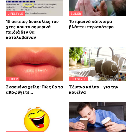
LIFESTYLE
SLIDER
15 αστείες δυσκολίες του
Το πρωινό κάπνισμα
χτες που τα σημερινά
βλάπτει περισσότερο
παιδιά δεν θα
καταλάβαιναν
SLIDER
LIFESTYLE
Σκασμένα χείλη: Πώς θα τα
Έξυπνα κόλπα… για την
αποφύγετε...
κουζίνα