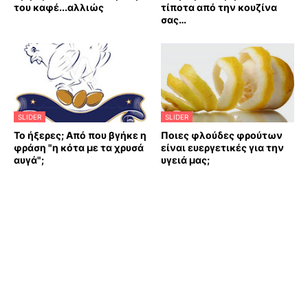
του καφέ...αλλιώς
τίποτα από την κουζίνα
σας…
SLIDER
SLIDER
Το ήξερες; Από που βγήκε η
Ποιες φλούδες φρούτων
φράση "η κότα με τα χρυσά
είναι ευεργετικές για την
αυγά";
υγειά μας;