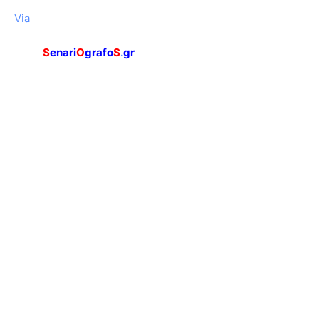
Via
S
enari
O
grafo
S
.
gr