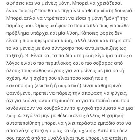
αφήσεις και να μείνεις μόνη. Μπορεί να χρειάζεσαι
έναν ''σοφέρ'' που θα σε πηγαίνει κάθε πρωί στη δουλειά.
Μπορεί απλά να ντρέπεσαι να είσαι η μόνη ''μόνη'' της
παρέας σου. Όμως σκέψου το πολύ απλό πως για κάθε
πρόβλημα υπάρχει και μία λύση. Κάποιες φορές δεν
είναι η πιο συμφέρουσα λύση, αλλά είναι καλύτερη από
το να μένεις με ένα σύντροφο που αντιμετωπίζεις ως
ταξιτζή. 3. Είναι και τα παιδιά στη μέση Σίγουρα αυτός ο
λόγος είναι ο πιο περίπλοκος και ο πιο σοβαρός από
όλους τους λάθος λόγους για να μείνεις σε μια κακή
σχέση. Αν η σχέση σου είναι τόσο κακή που η
κακοποίηση (λεκτική ή σωματική) είναι καθημερινό
φαινόμενο, πρέπει να πάρεις την απόφαση να φύγεις,
όχι για εσένα, αλλά περισσότερο για τα παιδιά σου που
κινδυνεύουν να κουβαλούν τα ψυχικά τραύματα για μια
ζωή. 4. Σιγά να μην με θέλει κανείς άλλος Η χαμηλή
αυτοπεποίθηση μπορεί να γίνει τεράστιο εμπόδιο στο να
αποτινάξεις το ζυγό μιας κακής σχέσης. Αυτό που δεν
σου περνά από το μυαλό είναι πως μπορεί να φταίει η