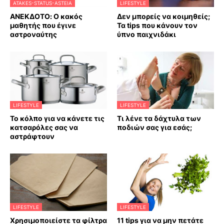
ATAKES-STATUS-ASTEIA
LIFESTYLE
ΑΝΕΚΔΟΤΟ: Ο κακός
Δεν μπορείς να κοιμηθείς;
μαθητής που έγινε
Τα tips που κάνουν τον
αστροναύτης
ύπνο παιχνιδάκι
LIFESTYLE
LIFESTYLE
Το κόλπο για να κάνετε τις
Τι λένε τα δάχτυλα των
κατσαρόλες σας να
ποδιών σας για εσάς;
αστράφτουν
LIFESTYLE
LIFESTYLE
Χρησιμοποιείστε τα φίλτρα
11 tips για να μην πετάτε