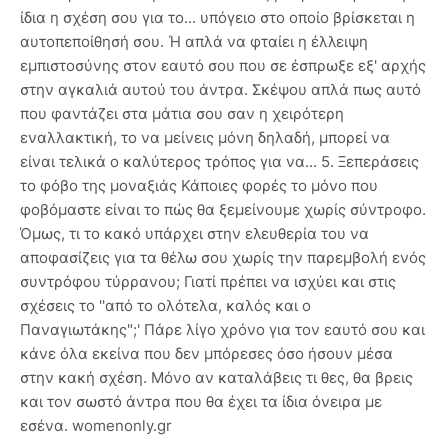
ίδια η σχέση σου για το... υπόγειο στο οποίο βρίσκεται η
αυτοπεποίθησή σου. Ή απλά να φταίει η έλλειψη
εμπιστοσύνης στον εαυτό σου που σε έσπρωξε εξ' αρχής
στην αγκαλιά αυτού του άντρα. Σκέψου απλά πως αυτό
που φαντάζει στα μάτια σου σαν η χειρότερη
εναλλακτική, το να μείνεις μόνη δηλαδή, μπορεί να
είναι τελικά ο καλύτερος τρόπος για να... 5. Ξεπεράσεις
το φόβο της μοναξιάς Κάποιες φορές το μόνο που
φοβόμαστε είναι το πώς θα ξεμείνουμε χωρίς σύντροφο.
Όμως, τι το κακό υπάρχει στην ελευθερία του να
αποφασίζεις για τα θέλω σου χωρίς την παρεμβολή ενός
συντρόφου τύρρανου; Γιατί πρέπει να ισχύει και στις
σχέσεις το ''από το ολότελα, καλός και ο
Παναγιωτάκης";' Πάρε λίγο χρόνο για τον εαυτό σου και
κάνε όλα εκείνα που δεν μπόρεσες όσο ήσουν μέσα
στην κακή σχέση. Μόνο αν καταλάβεις τι θες, θα βρεις
και τον σωστό άντρα που θα έχει τα ίδια όνειρα με
εσένα. womenonly.gr