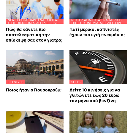
ΝΈΑ-ΕΡΓΑΣΊΑ-ΠΑΡΆΞΕΝΑ-ΙΑΤΡΙΚΆ-
ΝΈΑ-ΕΡΓΑΣΊΑ-ΠΑΡΆΞΕΝΑ-ΙΑΤΡΙΚΆ-
ΣΠΊΤΙ-ΟΙΚΟΝΟΜΊΑ-ΑΓΓΕΛΊΕΣ-LIVE
ΣΠΊΤΙ-ΟΙΚΟΝΟΜΊΑ-ΑΓΓΕΛΊΕΣ-LIVE
Πώς θα κάνετε πιο
Γιατί μερικοί καπνιστές
αποτελεσματική την
έχουν πιο υγιή πνευμόνια;
επίσκεψη σας στον γιατρό;
LIFESTYLE
SLIDER
Ποιος ήταν ο Γιουσουρούμ;
Δείτε 10 κινήσεις για να
γλιτώνετε εως 20 ευρώ
τον μήνα από βενζίνη