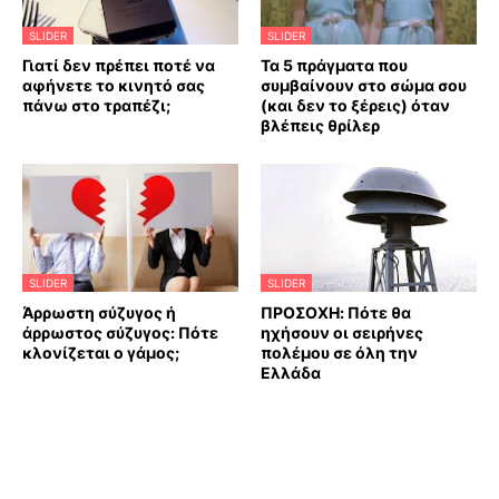
SLIDER
SLIDER
Γιατί δεν πρέπει ποτέ να
Τα 5 πράγματα που
αφήνετε το κινητό σας
συμβαίνουν στο σώμα σου
πάνω στο τραπέζι;
(και δεν το ξέρεις) όταν
βλέπεις θρίλερ
SLIDER
SLIDER
Άρρωστη σύζυγος ή
ΠΡΟΣΟΧΗ: Πότε θα
άρρωστος σύζυγος: Πότε
ηχήσουν οι σειρήνες
κλονίζεται ο γάμος;
πολέμου σε όλη την
Ελλάδα