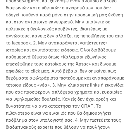
προσβεβλημένοι και ξεκινάμε έναν ανούσιο διάλογο
διαφωνιών και επιθετικών επιχειρημάτων που δεν
οδηγεί πουθενά παρά μόνο στην προσωπική μας έκθεση
και στον αντίστοιχο εκνευρισμό. Μην μπαίνετε σε
πολιτικές ή θεολογικές κουβέντες, ιδιαιτέρως με
αγνώστους, κανείς δεν αλλάζει τις πεποιθήσεις του από
το facebook. 2. Μην αναπαράγεται «απίστευτες»
ιστορίες και ανυπόστατες ειδήσεις. Όλοι διαβάζουμε
καθημερινά θέματα όπως «Καλαμάρι εξωγήινος
επισκέφθηκε τους κατοίκους της Άρτας» και δίνουμε
αφειδώς το click μας. Αυτό βέβαια, δεν σημαίνει πως
δεχόμαστε αφιλτράριστα πιστεύουμε και αναπαράγουμε
τέτοιου είδους «νέα». 3. Μην κλικάρετε links ή εικονίδια
που σας προσφέρουν απλόχερα χρήματα και ευκαιρίες
για υψηλόμισθες δουλειές. Κανείς δεν έχει όρεξη και
δυνατότητα να αντικαταστήσει τον ΟΠΑΠ. Το
πιθανότερο είναι να είναι ιός που θα δημιουργήσει
πρόβλημα στον υπολογιστή σας. 4. Μην πιστεύετε τους
διαδικτυακούς experts που θέλουν να πουλήσουν