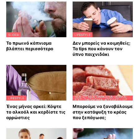
SLIDER
LIFESTYLE
Το πρωινό κάπνισμα
Δεν μπορείς να κοιμηθείς;
βλάπτει περισσότερο
Τα tips που κάνουν τον
ύπνο παιχνιδάκι
ΝΈΑ-ΕΡΓΑΣΊΑ-ΠΑΡΆΞΕΝΑ-ΙΑΤΡΙΚΆ-
LIFESTYLE
ΣΠΊΤΙ-ΟΙΚΟΝΟΜΊΑ-ΑΓΓΕΛΊΕΣ-LIVE
Ένας μήνας αρκεί: Κόψτε
Μπορούμε να ξαναβάλουμε
το αλκοόλ και κερδίστε τις
στην κατάψυξη το κρέας
αρρώστιες
που ξεπάγωσε;