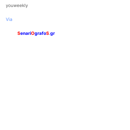
youweekly
Via
S
enari
O
grafo
S
.
gr