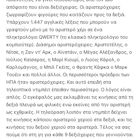
απόφοιτο που είναι δεξιόχειρας. Οι αριστερόχειρες
ζωγραφίζουν φιγούρες που κοιτάζουν προς τα δεξιά.
Υπάρχουν 1.447 αγγλικές λέξεις που μπορούν να
γραφτούν μόνο με το αριστερό χέρι σε ένα
πληκτρολόγιο QWERTY (το κλασικό πληκτρολόγιο του
κομπιούτερ). Διάσημοι αριστερόχειρες: Αριστοτέλης, ο
Νίτσε, η Ζαν ντ’ Αρκ, ο Αϊνστάιν, ο Μέγας Αλέξανδρος, ο
Ιούλιος Καίσαρας, η Μαρί Κιουρί, ο Λιούις Κάρολ, ο
Καρλομάγνος, ο Μπιλ Γκέιτς, ο Φραντς Κάφκα ο Μαρκ
Τουέιν και πολλοί άλλοι. Οι περισσότεροι πρόεδροι των
ΗΠΑ ήταν αριστερόχειρες. Και αυτό επειδή στα
τηλεοπτικά ντιμπέιτ έπειθαν περισσότερο. Ο λόγος είναι
απλός. Ο εγκέφαλός μας εκλαμβάνει τις κινήσεις από τη
δεξιά πλευρά ως φιλικές ενώ εκείνες από την αριστερή
ως εχθρικές. Η τηλεόραση λοιπόν στα ντιμπέιτ δείχνει
τις κινήσεις κάποιου αριστερού χεριού στα δεξιά, και τις
κινήσεις του δεξιού χεριού στα αριστερά. Τέλος να σας
πούμε ότι στη γη για κάθε 9 δεξιόχειρες που γεννιούνται