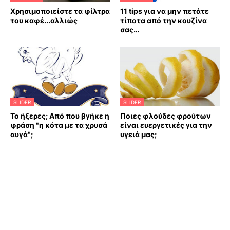
Χρησιμοποιείστε τα φίλτρα
11 tips για να μην πετάτε
του καφέ...αλλιώς
τίποτα από την κουζίνα
σας…
SLIDER
SLIDER
Το ήξερες; Από που βγήκε η
Ποιες φλούδες φρούτων
φράση "η κότα με τα χρυσά
είναι ευεργετικές για την
αυγά";
υγειά μας;