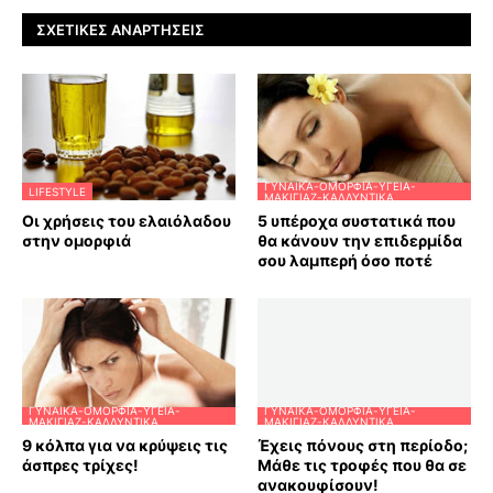
ΣΧΕΤΙΚΈΣ ΑΝΑΡΤΉΣΕΙΣ
ΓΥΝΑΊΚΑ-ΟΜΟΡΦΙΆ-ΥΓΕΊΑ-
LIFESTYLE
ΜΑΚΙΓΙΆΖ-ΚΑΛΛΥΝΤΙΚΆ
Οι χρήσεις του ελαιόλαδου
5 υπέροχα συστατικά που
στην ομορφιά
θα κάνουν την επιδερμίδα
σου λαμπερή όσο ποτέ
ΓΥΝΑΊΚΑ-ΟΜΟΡΦΙΆ-ΥΓΕΊΑ-
ΓΥΝΑΊΚΑ-ΟΜΟΡΦΙΆ-ΥΓΕΊΑ-
ΜΑΚΙΓΙΆΖ-ΚΑΛΛΥΝΤΙΚΆ
ΜΑΚΙΓΙΆΖ-ΚΑΛΛΥΝΤΙΚΆ
9 κόλπα για να κρύψεις τις
Έχεις πόνους στη περίοδο;
άσπρες τρίχες!
Μάθε τις τροφές που θα σε
ανακουφίσουν!