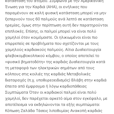
κατάσταση του ατόμου. Σύμφωνα με την Αμερικανική
Ένωση για την Καρδιά (ΑΗΑ), οι ενήλικες που
παραμένουν σε καλή φυσική κατάσταση μπορεί να μην
ξεπερνούν τους 60 παλμούς ανά λεπτό σε κατάσταση
ηρεμίας, όμως στην περίπτωση αυτή δεν παρατηρούνται
επιπλοκές. Επίσης, οι παλμοί μπορεί να είναι πολύ
χαμηλοί όταν κοιμόμαστε. Οι ηλικιωμένοι είναι πιο
επιρρεπείς σε προβλήματα που σχετίζονται με τους
χαμηλούς καρδιακούς παλμούς. Αίτια Δυσλειτουργία
φλεβοκομβοκολπικού κόμβου, ο οποίος αποτελεί το
«φυσικό βηματοδότη» της καρδιάς Δυσλειτουργία κατά
τη μεταφορά των ηλεκτρικών σημάτων από τους
κόλπους στις κοιλιές της καρδιάς Μεταβολικές
διαταραχές (π.χ. υποθυρεοειδισμός) Βλάβη στην καρδιά
έπειτα από έμφραγμα ή λόγω καρδιοπάθειας
Συμπτώματα Όταν οι καρδιακοί παλμοί είναι πολύ
χαμηλοί, δεν παρέχεται αρκετό αίμα στον εγκέφαλο, με
αποτέλεσμα να εκδηλώνονται τα εξής συμπτώματα:
Κόπωση Ζαλάδα Τάσεις λιποθυμίας Ανακοπή καρδιάς