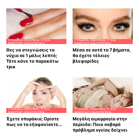
ΓΥΝΑΊΚΑ-ΟΜΟΡΦΙΆ-ΥΓΕΊΑ-
ΓΥΝΑΊΚΑ-ΟΜΟΡΦΙΆ-ΥΓΕΊΑ-
ΜΑΚΙΓΙΆΖ-ΚΑΛΛΥΝΤΙΚΆ
ΜΑΚΙΓΙΆΖ-ΚΑΛΛΥΝΤΙΚΆ
Θες να στεγνώσεις τα
Μέσα σε αυτά τα 7 βήματα,
νύχια σε 1 μόλις λεπτό;
θα έχετε τέλειες
Τότε κάνε το παρακάτω
βλεφαρίδες
τρικ
ΓΥΝΑΊΚΑ-ΟΜΟΡΦΙΆ-ΥΓΕΊΑ-
ΓΥΝΑΊΚΑ-ΟΜΟΡΦΙΆ-ΥΓΕΊΑ-
ΜΑΚΙΓΙΆΖ-ΚΑΛΛΥΝΤΙΚΆ
ΜΑΚΙΓΙΆΖ-ΚΑΛΛΥΝΤΙΚΆ
Έχετε σπυράκια; Ορίστε
Μεγάλη αιμορραγία στην
πως να τα εξαφανίσετε...
περίοδο: Ποιο σοβαρό
πρόβλημα υγείας δείχνει