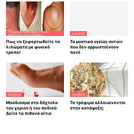
ΓΥΝΑΊΚΑ-ΟΜΟΡΦΙΆ-ΥΓΕΊΑ-
ΕΙΔΗΣΕΙΣ
ΜΑΚΙΓΙΆΖ-ΚΑΛΛΥΝΤΙΚΆ
Πως να ξεφορτωθείτε τα
Τα μυστικά υγείας αυτών
λιπώματα με φυσικό
που δεν αρρωσταίνουν
τρόπο!
ποτέ
ΕΙΔΗΣΕΙΣ
ΕΙΔΗΣΕΙΣ
Μούδιασμα στα δάχτυλα
Τα τρόφιμα αλλοιώνονται
του χεριού ή του ποδιού:
στην κατάψυξη;
Δείτε τα πιθανά αίτια