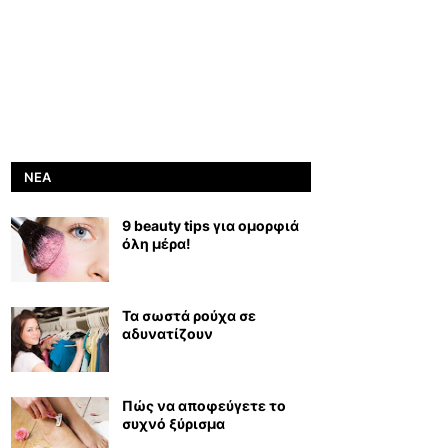
ΝΈΑ
9 beauty tips για ομορφιά
όλη μέρα!
Τα σωστά ρούχα σε
αδυνατίζουν
Πώς να αποφεύγετε το
συχνό ξύρισμα