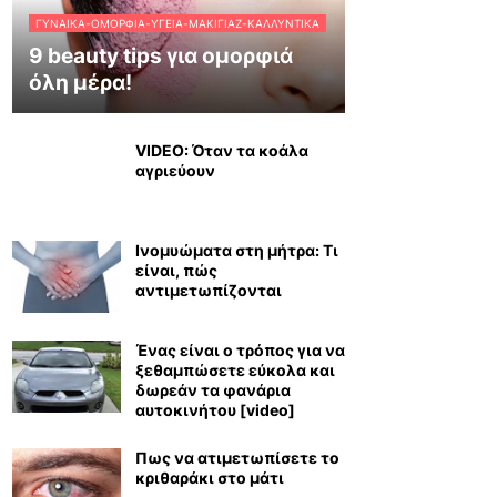
ΓΥΝΑΊΚΑ-ΟΜΟΡΦΙΆ-ΥΓΕΊΑ-ΜΑΚΙΓΙΆΖ-ΚΑΛΛΥΝΤΙΚΆ
9 beauty tips για ομορφιά
όλη μέρα!
VIDEO: Όταν τα κοάλα
αγριεύουν
Ινομυώματα στη μήτρα: Τι
είναι, πώς
αντιμετωπίζονται
Ένας είναι ο τρόπος για να
ξεθαμπώσετε εύκολα και
δωρεάν τα φανάρια
αυτοκινήτου [video]
Πως να ατιμετωπίσετε το
κριθαράκι στο μάτι