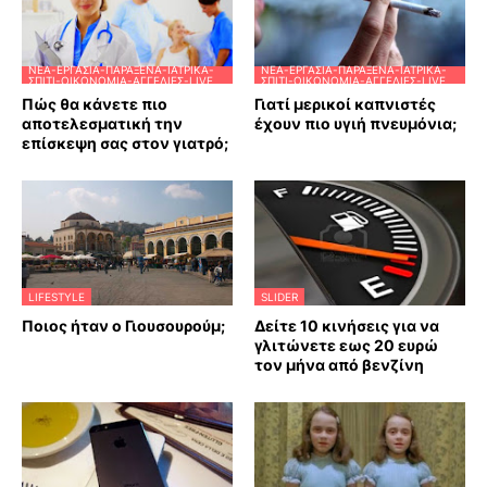
ΝΈΑ-ΕΡΓΑΣΊΑ-ΠΑΡΆΞΕΝΑ-ΙΑΤΡΙΚΆ-
ΝΈΑ-ΕΡΓΑΣΊΑ-ΠΑΡΆΞΕΝΑ-ΙΑΤΡΙΚΆ-
ΣΠΊΤΙ-ΟΙΚΟΝΟΜΊΑ-ΑΓΓΕΛΊΕΣ-LIVE
ΣΠΊΤΙ-ΟΙΚΟΝΟΜΊΑ-ΑΓΓΕΛΊΕΣ-LIVE
Πώς θα κάνετε πιο
Γιατί μερικοί καπνιστές
αποτελεσματική την
έχουν πιο υγιή πνευμόνια;
επίσκεψη σας στον γιατρό;
LIFESTYLE
SLIDER
Ποιος ήταν ο Γιουσουρούμ;
Δείτε 10 κινήσεις για να
γλιτώνετε εως 20 ευρώ
τον μήνα από βενζίνη