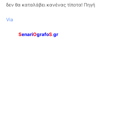
δεν θα καταλάβει κανένας τίποτα! Πηγή
Via
S
enari
O
grafo
S
.
gr