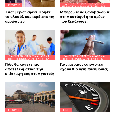
ΝΈΑ-ΕΡΓΑΣΊΑ-ΠΑΡΆΞΕΝΑ-ΙΑΤΡΙΚΆ-
LIFESTYLE
ΣΠΊΤΙ-ΟΙΚΟΝΟΜΊΑ-ΑΓΓΕΛΊΕΣ-LIVE
Ένας μήνας αρκεί: Κόψτε
Μπορούμε να ξαναβάλουμε
το αλκοόλ και κερδίστε τις
στην κατάψυξη το κρέας
αρρώστιες
που ξεπάγωσε;
ΝΈΑ-ΕΡΓΑΣΊΑ-ΠΑΡΆΞΕΝΑ-ΙΑΤΡΙΚΆ-
ΝΈΑ-ΕΡΓΑΣΊΑ-ΠΑΡΆΞΕΝΑ-ΙΑΤΡΙΚΆ-
ΣΠΊΤΙ-ΟΙΚΟΝΟΜΊΑ-ΑΓΓΕΛΊΕΣ-LIVE
ΣΠΊΤΙ-ΟΙΚΟΝΟΜΊΑ-ΑΓΓΕΛΊΕΣ-LIVE
Πώς θα κάνετε πιο
Γιατί μερικοί καπνιστές
αποτελεσματική την
έχουν πιο υγιή πνευμόνια;
επίσκεψη σας στον γιατρό;
LIFESTYLE
SLIDER