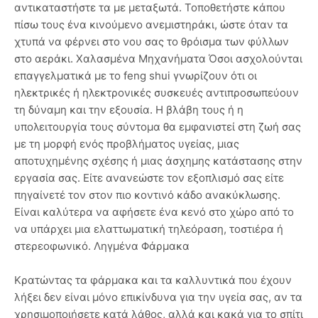
αντικαταστήστε τα με μεταξωτά. Τοποθετήστε κάπου
πίσω τους ένα κινούμενο ανεμιστηράκι, ώστε όταν τα
χτυπά να φέρνει στο νου σας το θρόισμα των φύλλων
στο αεράκι. Χαλασμένα Μηχανήματα Όσοι ασχολούνται
επαγγελματικά με το feng shui γνωρίζουν ότι οι
ηλεκτρικές ή ηλεκτρονικές συσκευές αντιπροσωπεύουν
τη δύναμη και την εξουσία. Η βλάβη τους ή η
υπολειτουργία τους σύντομα θα εμφανιστεί στη ζωή σας
με τη μορφή ενός προβλήματος υγείας, μιας
αποτυχημένης σχέσης ή μιας άσχημης κατάστασης στην
εργασία σας. Είτε ανανεώστε τον εξοπλισμό σας είτε
πηγαίνετέ τον στον πιο κοντινό κάδο ανακύκλωσης.
Είναι καλύτερα να αφήσετε ένα κενό στο χώρο από το
να υπάρχει μια ελαττωματική τηλεόραση, τοστιέρα ή
στερεοφωνικό. Ληγμένα Φάρμακα
Κρατώντας τα φάρμακα και τα καλλυντικά που έχουν
λήξει δεν είναι μόνο επικίνδυνα για την υγεία σας, αν τα
χρησιμοποιήσετε κατά λάθος, αλλά και κακά για το σπίτι