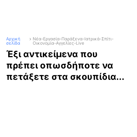
Αρχική
Νέα-Εργασία-Παράξενα-Ιατρικά-Σπίτι-
σελίδα
Οικονομία-Αγγελίες-Live
Έξι αντικείμενα που
πρέπει οπωσδήποτε να
πετάξετε στα σκουπίδια...