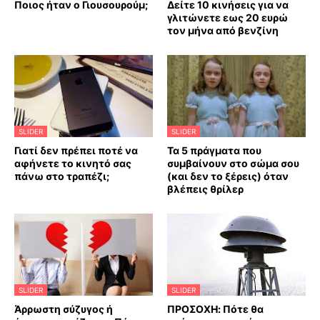
Ποιος ήταν ο Γιουσουρούμ;
Δείτε 10 κινήσεις για να
γλιτώνετε εως 20 ευρώ
τον μήνα από βενζίνη
SLIDER
SLIDER
Γιατί δεν πρέπει ποτέ να
Τα 5 πράγματα που
αφήνετε το κινητό σας
συμβαίνουν στο σώμα σου
πάνω στο τραπέζι;
(και δεν το ξέρεις) όταν
βλέπεις θρίλερ
SLIDER
SLIDER
Άρρωστη σύζυγος ή
ΠΡΟΣΟΧΗ: Πότε θα