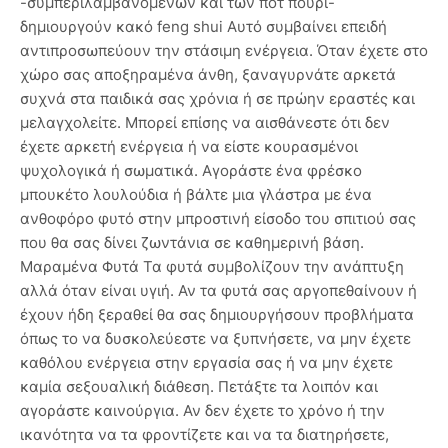
-συμπεριλαμβανομένων και των ποτ πουρί-
δημιουργούν κακό feng shui Αυτό συμβαίνει επειδή
αντιπροσωπεύουν την στάσιμη ενέργεια. Όταν έχετε στο
χώρο σας αποξηραμένα άνθη, ξαναγυρνάτε αρκετά
συχνά στα παιδικά σας χρόνια ή σε πρώην εραστές και
μελαγχολείτε. Μπορεί επίσης να αισθάνεστε ότι δεν
έχετε αρκετή ενέργεια ή να είστε κουρασμένοι
ψυχολογικά ή σωματικά. Αγοράστε ένα φρέσκο
μπουκέτο λουλούδια ή βάλτε μια γλάστρα με ένα
ανθοφόρο φυτό στην μπροστινή είσοδο του σπιτιού σας
που θα σας δίνει ζωντάνια σε καθημερινή βάση.
Μαραμένα Φυτά Τα φυτά συμβολίζουν την ανάπτυξη
αλλά όταν είναι υγιή. Αν τα φυτά σας αργοπεθαίνουν ή
έχουν ήδη ξεραθεί θα σας δημιουργήσουν προβλήματα
όπως το να δυσκολεύεστε να ξυπνήσετε, να μην έχετε
καθόλου ενέργεια στην εργασία σας ή να μην έχετε
καμία σεξουαλική διάθεση. Πετάξτε τα λοιπόν και
αγοράστε καινούργια. Αν δεν έχετε το χρόνο ή την
ικανότητα να τα φροντίζετε και να τα διατηρήσετε,