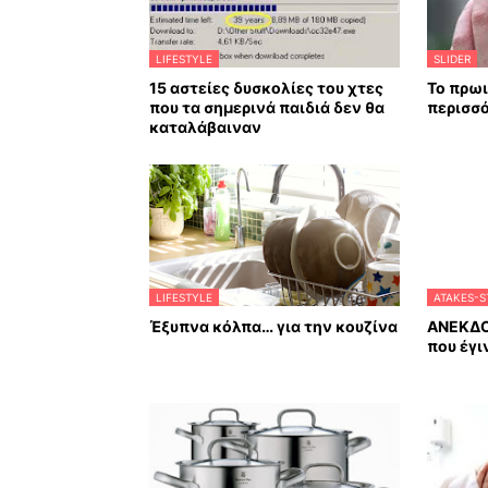
LIFESTYLE
SLIDER
15 αστείες δυσκολίες του χτες
Το πρωι
που τα σημερινά παιδιά δεν θα
περισσ
καταλάβαιναν
LIFESTYLE
ATAKES-S
Έξυπνα κόλπα… για την κουζίνα
ΑΝΕΚΔΟ
που έγι