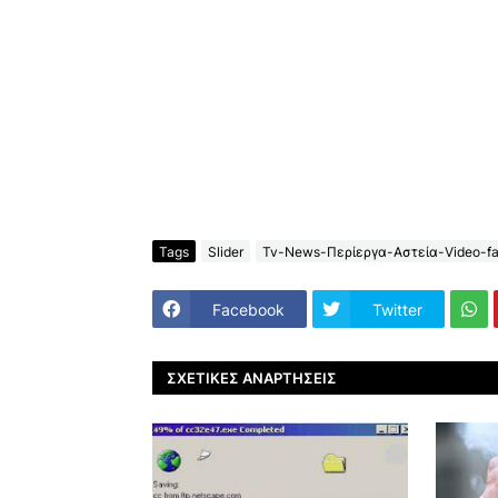
Tags
Slider
Tv-News-Περίεργα-Αστεία-Video-fa
Facebook
Twitter
ΣΧΕΤΙΚΈΣ ΑΝΑΡΤΉΣΕΙΣ