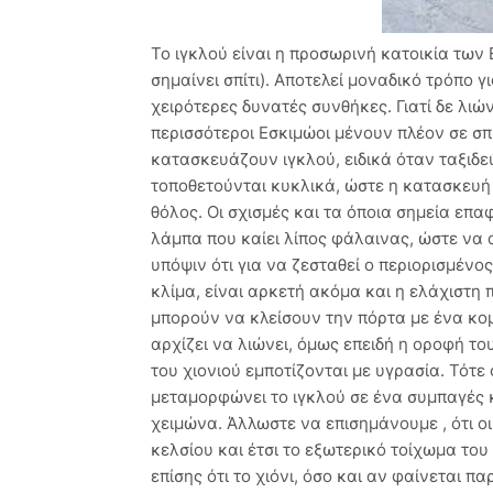
Το ιγκλού είναι η προσωρινή κατοικία των 
σημαίνει σπίτι). Αποτελεί μοναδικό τρόπο 
χειρότερες δυνατές συνθήκες. Γιατί δε λιώ
περισσότεροι Εσκιμώοι μένουν πλέον σε σπ
κατασκευάζουν ιγκλού, ειδικά όταν ταξιδ
τοποθετούνται κυκλικά, ώστε η κατασκευή 
θόλος. Οι σχισμές και τα όποια σημεία επαφ
λάμπα που καίει λίπος φάλαινας, ώστε να 
υπόψιν ότι για να ζεσταθεί ο περιορισμένο
κλίμα, είναι αρκετή ακόμα και η ελάχιστη 
μπορούν να κλείσουν την πόρτα με ένα κομ
αρχίζει να λιώνει, όμως επειδή η οροφή το
του χιονιού εμποτίζονται με υγρασία. Τότε
μεταμορφώνει το ιγκλού σε ένα συμπαγές κ
χειμώνα. Άλλωστε να επισημάνουμε , ότι ο
κελσίου και έτσι το εξωτερικό τοίχωμα τ
επίσης ότι το χιόνι, όσο και αν φαίνεται 