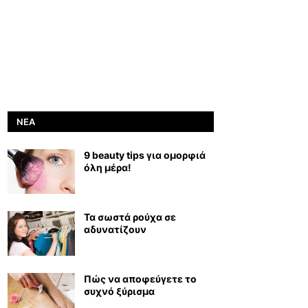
ΝΈΑ
9 beauty tips για ομορφιά
όλη μέρα!
Τα σωστά ρούχα σε
αδυνατίζουν
Πώς να αποφεύγετε το
συχνό ξύρισμα