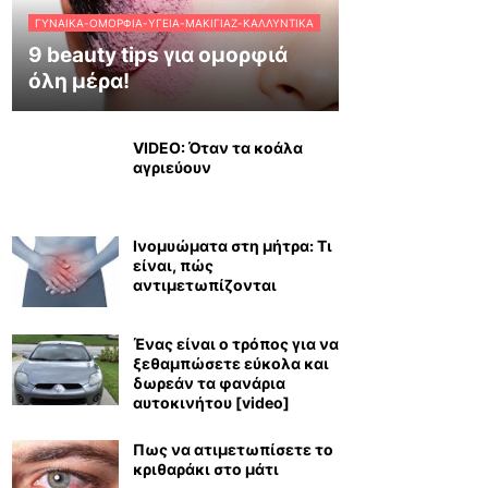
ΓΥΝΑΊΚΑ-ΟΜΟΡΦΙΆ-ΥΓΕΊΑ-ΜΑΚΙΓΙΆΖ-ΚΑΛΛΥΝΤΙΚΆ
9 beauty tips για ομορφιά
όλη μέρα!
VIDEO: Όταν τα κοάλα
αγριεύουν
Ινομυώματα στη μήτρα: Τι
είναι, πώς
αντιμετωπίζονται
Ένας είναι ο τρόπος για να
ξεθαμπώσετε εύκολα και
δωρεάν τα φανάρια
αυτοκινήτου [video]
Πως να ατιμετωπίσετε το
κριθαράκι στο μάτι