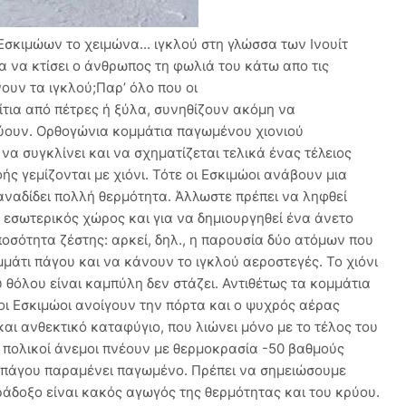
Εσκιμώων το χειμώνα... ιγκλού στη γλώσσα των Ινουίτ
για να κτίσει ο άνθρωπος τη φωλιά του κάτω απο τις
νουν τα ιγκλού;Παρ’ όλο που οι
ίτια από πέτρες ή ξύλα, συνηθίζουν ακόμη να
εύουν. Ορθογώνια κομμάτια παγωμένου χιονιού
να συγκλίνει και να σχηματίζεται τελικά ένας τέλειος
ής γεμίζονται με χιόνι. Τότε οι Εσκιμώοι ανάβουν μια
αναδίδει πολλή θερμότητα. Άλλωστε πρέπει να ληφθεί
ς εσωτερικός χώρος και για να δημιουργηθεί ένα άνετο
ποσότητα ζέστης: αρκεί, δηλ., η παρουσία δύο ατόμων που
μάτι πάγου και να κάνουν το ιγκλού αεροστεγές. Το χιόνι
υ θόλου είναι καμπύλη δεν στάζει. Αντιθέτως τα κομμάτια
 οι Εσκιμώοι ανοίγουν την πόρτα και ο ψυχρός αέρας
αι ανθεκτικό καταφύγιο, που λιώνει μόνο με το τέλος του
ι πολικοί άνεμοι πνέουν με θερμοκρασία -50 βαθμούς
ου πάγου παραμένει παγωμένο. Πρέπει να σημειώσουμε
παράδοξο είναι κακός αγωγός της θερμότητας και του κρύου.