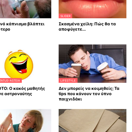
SLIDER
νό κάπνισμα βλάπτει
Σκασμένα χείλη: Πώς θα τα
ότερο
αποφύγετε...
TATUS-ASTEIA
LIFESTYLE
ΤΟ: Ο κακός μαθητής
Δεν μπορείς να κοιμηθείς; Τα
νε αστροναύτης
tips που κάνουν τον ύπνο
παιχνιδάκι