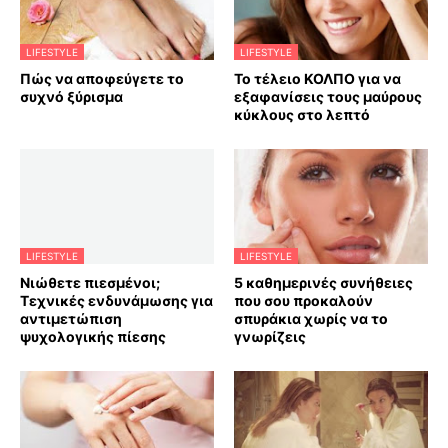
LIFESTYLE
LIFESTYLE
Πώς να αποφεύγετε το
Το τέλειο ΚΟΛΠΟ για να
συχνό ξύρισμα
εξαφανίσεις τους μαύρους
κύκλους στο λεπτό
LIFESTYLE
LIFESTYLE
Νιώθετε πιεσμένοι;
5 καθημερινές συνήθειες
Τεχνικές ενδυνάμωσης για
που σου προκαλούν
αντιμετώπιση
σπυράκια χωρίς να το
ψυχολογικής πίεσης
γνωρίζεις