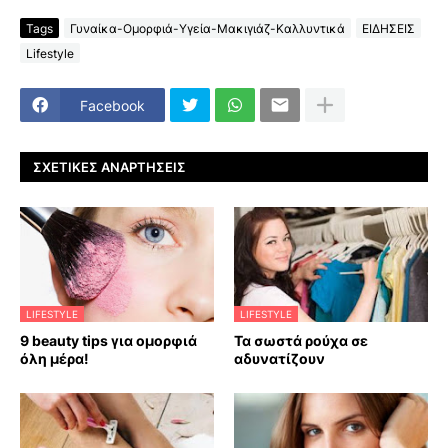
Tags
Γυναίκα-Ομορφιά-Υγεία-Μακιγιάζ-Καλλυντικά
ΕΙΔΗΣΕΙΣ
Lifestyle
Facebook
ΣΧΕΤΙΚΈΣ ΑΝΑΡΤΉΣΕΙΣ
LIFESTYLE
LIFESTYLE
9 beauty tips για ομορφιά
Τα σωστά ρούχα σε
όλη μέρα!
αδυνατίζουν