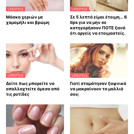
LIFESTYLE
LIFESTYLE
Mάσκα χεριών με
Σε 5 λεπτά είμαι έτοιμη... 6
χαμομήλι και βρώμη
tips για να μην σε
κατηγορήσουν ΠΟΤΕ ξανά
ότι αργείς να ετοιμαστείς.
LIFESTYLE
LIFESTYLE
Δείτε πως μπορείτε να
Γιατί σταμάτησαν ξαφνικά
απαλλαχτείτε άμεσα από
να μακραίνουν τα μαλλιά
τις ρυτίδες
σου;