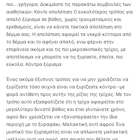
πιο... γρήγορα; Δοκιμάστε τις παρακάτω συμβουλές των
αισθητικών: Κάντε απολέπιση Ο ευκολότερος τρόπος για
απαλό ξύρισμα σε βάθος, χωρίς τραυματισμούς και
ερεθισμούς, είναι να κάνετε τακτικά απολέπιση στο
δέρμα σας. Η απολέπιση αφαιρεί τα νεκρά κύτταρα από
το δέρμα και το αφήνει απαλό, ενώ φέρνει στην
επιφάνεια ακόμα και τις πιο μικροσκοπικές τρίχες, με
αποτέλεσμα να μπορείτε να τις ξυρίσετε, έπειτα, πιο
εύκολα. Κόντρα ξύρισμα
Ένας ακόμα έξυπνος τρόπος για να μην χρειάζεται να
ξυρίζεστε τόσο συχνά είναι να ξυρίζεστε κόντρα –με
φορά αντίθετη προς αυτήν της ρίζας της τρίχας. Με τον
τρόπο αυτό εξασφαλίζετε ότι η τρίχα αφαιρείται στο
μεγαλύτερο δυνατό βάθος και έτσι γλυτώνετε χρόνο,
αφού δεν χρειάζεται να «ξαναπεράσετε» την ίδια
περιοχή με το ξυραφάκι. Μαλακτική αντί αφρού Ένα
μυστικό του ξυρίσματος είναι να απλώνετε μαλακτική
μαλλιών αντί για αφρό, στα σημεία που θέλετε να