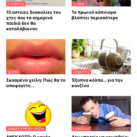
LIFESTYLE
SLIDER
15 αστείες δυσκολίες του
Το πρωινό κάπνισμα
χτες που τα σημερινά
βλάπτει περισσότερο
παιδιά δεν θα
καταλάβαιναν
SLIDER
LIFESTYLE
Σκασμένα χείλη: Πώς θα τα
Έξυπνα κόλπα… για την
αποφύγετε...
κουζίνα
ATAKES-STATUS-ASTEIA
LIFESTYLE
ΑΝΕΚΔΟΤΟ: Ο κακός
Δεν μπορείς να κοιμηθείς;