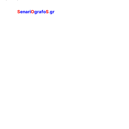
S
enari
O
grafo
S
.
gr