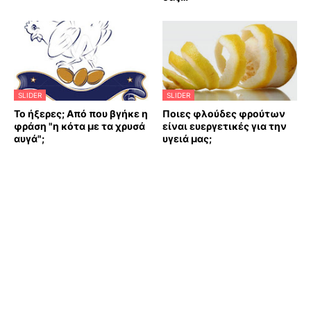
SLIDER
SLIDER
Το ήξερες; Από που βγήκε η
Ποιες φλούδες φρούτων
φράση "η κότα με τα χρυσά
είναι ευεργετικές για την
αυγά";
υγειά μας;