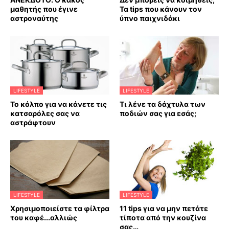
μαθητής που έγινε
Τα tips που κάνουν τον
αστροναύτης
ύπνο παιχνιδάκι
LIFESTYLE
LIFESTYLE
Το κόλπο για να κάνετε τις
Τι λένε τα δάχτυλα των
κατσαρόλες σας να
ποδιών σας για εσάς;
αστράφτουν
LIFESTYLE
LIFESTYLE
Χρησιμοποιείστε τα φίλτρα
11 tips για να μην πετάτε
του καφέ...αλλιώς
τίποτα από την κουζίνα
σας…