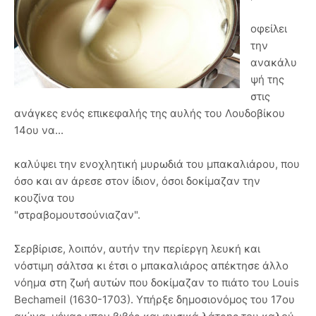
οφείλει
την
ανακάλυ
ψή της
στις
ανάγκες ενός επικεφαλής της αυλής του Λουδοβίκου
14ου να...
καλύψει την ενοχλητική μυρωδιά του μπακαλιάρου, που
όσο και αν άρεσε στον ίδιον, όσοι δοκίμαζαν την
κουζίνα του
"στραβομουτσούνιαζαν".
Σερβίρισε, λοιπόν, αυτήν την περίεργη λευκή και
νόστιμη σάλτσα κι έτσι ο μπακαλιάρος απέκτησε άλλο
νόημα στη ζωή αυτών που δοκίμαζαν το πιάτο του Louis
Bechameil (1630-1703). Yπήρξε δημοσιονόμος του 17ου