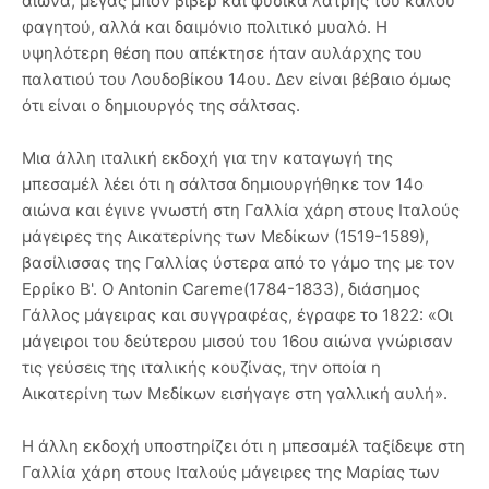
αιώνα, μέγας μπον βιβέρ και φυσικά λάτρης του καλού
φαγητού, αλλά και δαιμόνιο πολιτικό μυαλό. Η
υψηλότερη θέση που απέκτησε ήταν αυλάρχης του
παλατιού του Λουδοβίκου 14ου. Δεν είναι βέβαιο όμως
ότι είναι ο δημιουργός της σάλτσας.
Μια άλλη ιταλική εκδοχή για την καταγωγή της
μπεσαμέλ λέει ότι η σάλτσα δημιουργήθηκε τον 14ο
αιώνα και έγινε γνωστή στη Γαλλία χάρη στους Ιταλούς
μάγειρες της Αικατερίνης των Μεδίκων (1519-1589),
βασίλισσας της Γαλλίας ύστερα από το γάμο της με τον
Ερρίκο Β'. Ο Antonin Careme(1784-1833), διάσημος
Γάλλος μάγειρας και συγγραφέας, έγραφε το 1822: «Οι
μάγειροι του δεύτερου μισού του 16ου αιώνα γνώρισαν
τις γεύσεις της ιταλικής κουζίνας, την οποία η
Αικατερίνη των Μεδίκων εισήγαγε στη γαλλική αυλή».
Η άλλη εκδοχή υποστηρίζει ότι η μπεσαμέλ ταξίδεψε στη
Γαλλία χάρη στους Ιταλούς μάγειρες της Μαρίας των