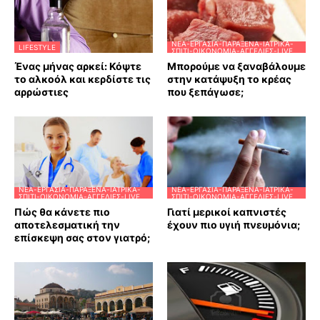
ΝΈΑ-ΕΡΓΑΣΊΑ-ΠΑΡΆΞΕΝΑ-ΙΑΤΡΙΚΆ-
LIFESTYLE
ΣΠΊΤΙ-ΟΙΚΟΝΟΜΊΑ-ΑΓΓΕΛΊΕΣ-LIVE
Ένας μήνας αρκεί: Κόψτε
Μπορούμε να ξαναβάλουμε
το αλκοόλ και κερδίστε τις
στην κατάψυξη το κρέας
αρρώστιες
που ξεπάγωσε;
ΝΈΑ-ΕΡΓΑΣΊΑ-ΠΑΡΆΞΕΝΑ-ΙΑΤΡΙΚΆ-
ΝΈΑ-ΕΡΓΑΣΊΑ-ΠΑΡΆΞΕΝΑ-ΙΑΤΡΙΚΆ-
ΣΠΊΤΙ-ΟΙΚΟΝΟΜΊΑ-ΑΓΓΕΛΊΕΣ-LIVE
ΣΠΊΤΙ-ΟΙΚΟΝΟΜΊΑ-ΑΓΓΕΛΊΕΣ-LIVE
Πώς θα κάνετε πιο
Γιατί μερικοί καπνιστές
αποτελεσματική την
έχουν πιο υγιή πνευμόνια;
επίσκεψη σας στον γιατρό;