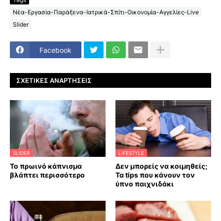
Νέα-Εργασία-Παράξενα-Ιατρικά-Σπίτι-Οικονομία-Αγγελίες-Live
Slider
Facebook
ΣΧΕΤΙΚΈΣ ΑΝΑΡΤΉΣΕΙΣ
SLIDER
LIFESTYLE
Το πρωινό κάπνισμα
Δεν μπορείς να κοιμηθείς;
βλάπτει περισσότερο
Τα tips που κάνουν τον
ύπνο παιχνιδάκι