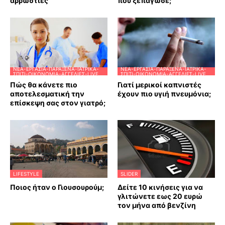
αρρώστιες
που ξεπάγωσε;
ΝΈΑ-ΕΡΓΑΣΊΑ-ΠΑΡΆΞΕΝΑ-ΙΑΤΡΙΚΆ-
ΝΈΑ-ΕΡΓΑΣΊΑ-ΠΑΡΆΞΕΝΑ-ΙΑΤΡΙΚΆ-
ΣΠΊΤΙ-ΟΙΚΟΝΟΜΊΑ-ΑΓΓΕΛΊΕΣ-LIVE
ΣΠΊΤΙ-ΟΙΚΟΝΟΜΊΑ-ΑΓΓΕΛΊΕΣ-LIVE
Πώς θα κάνετε πιο
Γιατί μερικοί καπνιστές
αποτελεσματική την
έχουν πιο υγιή πνευμόνια;
επίσκεψη σας στον γιατρό;
LIFESTYLE
SLIDER
Ποιος ήταν ο Γιουσουρούμ;
Δείτε 10 κινήσεις για να
γλιτώνετε εως 20 ευρώ
τον μήνα από βενζίνη