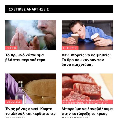
ΣΧΕΤΙΚΈΣ ΑΝΑΡΤΉΣΕΙΣ
SLIDER
LIFESTYLE
Το πρωινό κάπνισμα
Δεν μπορείς να κοιμηθείς;
βλάπτει περισσότερο
Τα tips που κάνουν τον
ύπνο παιχνιδάκι
ΝΈΑ-ΕΡΓΑΣΊΑ-ΠΑΡΆΞΕΝΑ-ΙΑΤΡΙΚΆ-
LIFESTYLE
ΣΠΊΤΙ-ΟΙΚΟΝΟΜΊΑ-ΑΓΓΕΛΊΕΣ-LIVE
Ένας μήνας αρκεί: Κόψτε
Μπορούμε να ξαναβάλουμε
το αλκοόλ και κερδίστε τις
στην κατάψυξη το κρέας