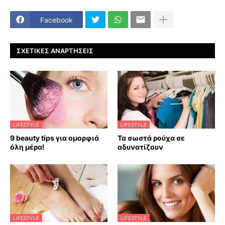
Facebook
ΣΧΕΤΙΚΈΣ ΑΝΑΡΤΉΣΕΙΣ
LIFESTYLE
LIFESTYLE
9 beauty tips για ομορφιά
Τα σωστά ρούχα σε
όλη μέρα!
αδυνατίζουν
LIFESTYLE
LIFESTYLE