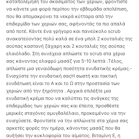
καταπολέμηση του σκασίματος των χεριών, φροντίστε
να κάνετε μια φορά περίπου την εβδομάδα απολέπιση,
που θα απομακρύνει τα νεκρά κύτταρα από την
επιδερμίδα των χεριών σας, αφήνοντάς τα πιο απαλά
από ποτέ. Κάντε ένα γρήγορο και πανεύκολο scrub
ανακατεύοντας πολύ καλά σε ένα μπολ 2 κουταλιές της
σούπας καστανή ζάχαρη και 2 κουταλιές της σούπας
ελαιόλαδο. Στη συνέχεια απλώστε το scrub στα χέρια
σας κάνοντας ελαφρύ μασάζ για 5-10 λεπτά .Τέλος,
απλώστε μια γεναιόδωρη ποσότητα ενυδατικής κρέμας.-
Ενισχύστε την ενυδατική σαςΗ σωστή και τακτική
ενυδάτωση είναι το Α και το Ω στην προστασία των
χεριών από την ξηρότητα . Αρχικά επιλέξτε μια
ενυδατική κρέμα που να καλύπτει τις ανάγκες της
επιδερμίδας των χεριών σας και έπειτα, προσθέστε
μερικές σταγόνες αμυγδαλέλαιο, προκειμένου να την
ενισχύσετε. Φροντίστε να την απλώνετε στα χέρια σας
αρκετές φορές την ημέρα, κάνοντας μασάζ που θα
αυξήσει την κυκλοφορία του αίματος. Βιταμίνη Ε, η