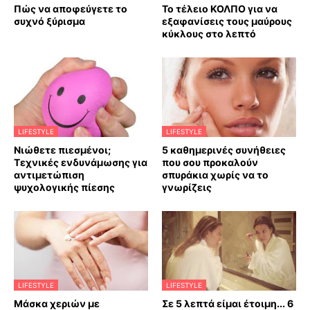
Πώς να αποφεύγετε το
Το τέλειο ΚΟΛΠΟ για να
συχνό ξύρισμα
εξαφανίσεις τους μαύρους
κύκλους στο λεπτό
LIFESTYLE
LIFESTYLE
Νιώθετε πιεσμένοι;
5 καθημερινές συνήθειες
Τεχνικές ενδυνάμωσης για
που σου προκαλούν
αντιμετώπιση
σπυράκια χωρίς να το
ψυχολογικής πίεσης
γνωρίζεις
LIFESTYLE
LIFESTYLE
Mάσκα χεριών με
Σε 5 λεπτά είμαι έτοιμη... 6