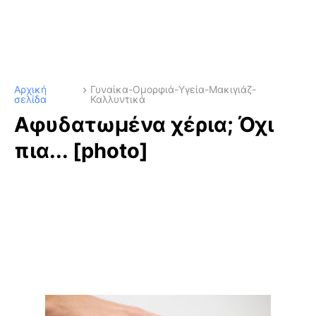
Αρχική
Γυναίκα-Ομορφιά-Υγεία-Μακιγιάζ-
σελίδα
Καλλυντικά
Αφυδατωμένα χέρια; Όχι
πια... [photo]