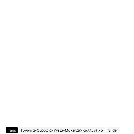
Tags
Γυναίκα-Ομορφιά-Υγεία-Μακιγιάζ-Καλλυντικά
Slider