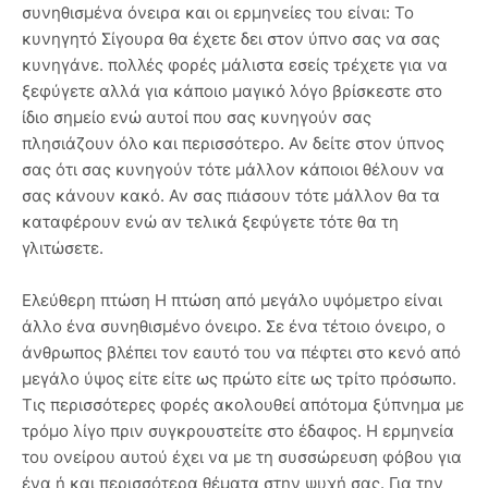
συνηθισμένα όνειρα και οι ερμηνείες του είναι: Το
κυνηγητό Σίγουρα θα έχετε δει στον ύπνο σας να σας
κυνηγάνε. πολλές φορές μάλιστα εσείς τρέχετε για να
ξεφύγετε αλλά για κάποιο μαγικό λόγο βρίσκεστε στο
ίδιο σημείο ενώ αυτοί που σας κυνηγούν σας
πλησιάζουν όλο και περισσότερο. Αν δείτε στον ύπνος
σας ότι σας κυνηγούν τότε μάλλον κάποιοι θέλουν να
σας κάνουν κακό. Αν σας πιάσουν τότε μάλλον θα τα
καταφέρουν ενώ αν τελικά ξεφύγετε τότε θα τη
γλιτώσετε.
Ελεύθερη πτώση Η πτώση από μεγάλο υψόμετρο είναι
άλλο ένα συνηθισμένο όνειρο. Σε ένα τέτοιο όνειρο, ο
άνθρωπος βλέπει τον εαυτό του να πέφτει στο κενό από
μεγάλο ύψος είτε είτε ως πρώτο είτε ως τρίτο πρόσωπο.
Τις περισσότερες φορές ακολουθεί απότομα ξύπνημα με
τρόμο λίγο πριν συγκρουστείτε στο έδαφος. Η ερμηνεία
του ονείρου αυτού έχει να με τη συσσώρευση φόβου για
ένα ή και περισσότερα θέματα στην ψυχή σας. Για την