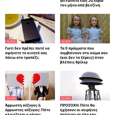
γλιτώνετε εως 20 ευρώ
τον μήνα από βενζίνη
SLIDER
SLIDER
Γιατί δεν πρέπει ποτέ να
Τα 5 πράγματα που
αφήνετε το κινητό σας
συμβαίνουν στο σώμα σου
πάνω στο τραπέζι;
(και δεν το ξέρεις) όταν
βλέπεις θρίλερ
SLIDER
SLIDER
Άρρωστη σύζυγος ή
ΠΡΟΣΟΧΗ: Πότε θα
άρρωστος σύζυγος: Πότε
ηχήσουν οι σειρήνες
κλονίζεται ο γάμος;
πολέμου σε όλη την