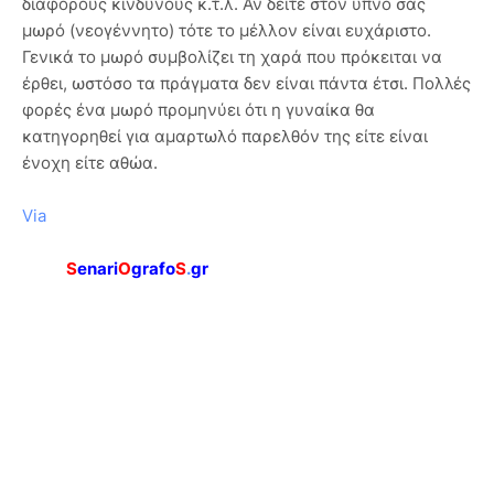
διάφορους κινδύνους κ.τ.λ. Αν δείτε στον ύπνο σας
μωρό (νεογέννητο) τότε το μέλλον είναι ευχάριστο.
Γενικά το μωρό συμβολίζει τη χαρά που πρόκειται να
έρθει, ωστόσο τα πράγματα δεν είναι πάντα έτσι. Πολλές
φορές ένα μωρό προμηνύει ότι η γυναίκα θα
κατηγορηθεί για αμαρτωλό παρελθόν της είτε είναι
ένοχη είτε αθώα.
Via
S
enari
O
grafo
S
.
gr