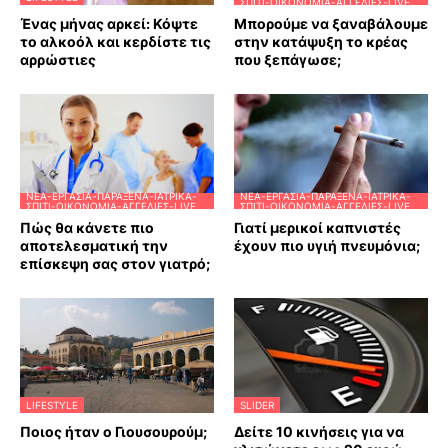
ΣΠΊΤΙ-ΟΙΚΟΝΟΜΊΑ-ΑΓΓΕΛΊΕΣ-LIVE
Ένας μήνας αρκεί: Κόψτε
Μπορούμε να ξαναβάλουμε
το αλκοόλ και κερδίστε τις
στην κατάψυξη το κρέας
αρρώστιες
που ξεπάγωσε;
ΝΈΑ-ΕΡΓΑΣΊΑ-ΠΑΡΆΞΕΝΑ-ΙΑΤΡΙΚΆ-
ΝΈΑ-ΕΡΓΑΣΊΑ-ΠΑΡΆΞΕΝΑ-ΙΑΤΡΙΚΆ-
ΣΠΊΤΙ-ΟΙΚΟΝΟΜΊΑ-ΑΓΓΕΛΊΕΣ-LIVE
ΣΠΊΤΙ-ΟΙΚΟΝΟΜΊΑ-ΑΓΓΕΛΊΕΣ-LIVE
Πώς θα κάνετε πιο
Γιατί μερικοί καπνιστές
αποτελεσματική την
έχουν πιο υγιή πνευμόνια;
επίσκεψη σας στον γιατρό;
LIFESTYLE
SLIDER
Ποιος ήταν ο Γιουσουρούμ;
Δείτε 10 κινήσεις για να