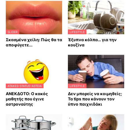
SLIDER
LIFESTYLE
Σκασμένα χείλη: Πώς θα τα
Έξυπνα κόλπα… για την
αποφύγετε...
κουζίνα
ATAKES-STATUS-ASTEIA
LIFESTYLE
ΑΝΕΚΔΟΤΟ: Ο κακός
Δεν μπορείς να κοιμηθείς;
μαθητής που έγινε
Τα tips που κάνουν τον
αστροναύτης
ύπνο παιχνιδάκι