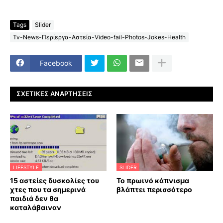
Tags
Slider
Tv-News-Περίεργα-Αστεία-Video-fail-Photos-Jokes-Health
Facebook
ΣΧΕΤΙΚΈΣ ΑΝΑΡΤΉΣΕΙΣ
LIFESTYLE
SLIDER
15 αστείες δυσκολίες του
Το πρωινό κάπνισμα
χτες που τα σημερινά
βλάπτει περισσότερο
παιδιά δεν θα
καταλάβαιναν