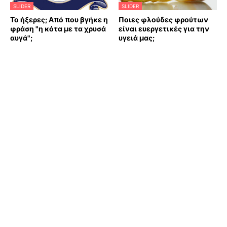
SLIDER
SLIDER
Το ήξερες; Από που βγήκε η
Ποιες φλούδες φρούτων
φράση "η κότα με τα χρυσά
είναι ευεργετικές για την
αυγά";
υγειά μας;