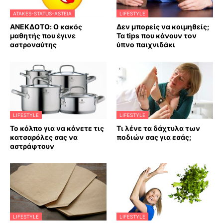
ATAKES-STATUS-ASTEIA
LIFESTYLE
ΑΝΕΚΔΟΤΟ: Ο κακός
Δεν μπορείς να κοιμηθείς;
μαθητής που έγινε
Τα tips που κάνουν τον
αστροναύτης
ύπνο παιχνιδάκι
LIFESTYLE
LIFESTYLE
Το κόλπο για να κάνετε τις
Τι λένε τα δάχτυλα των
κατσαρόλες σας να
ποδιών σας για εσάς;
αστράφτουν
LIFESTYLE
LIFESTYLE