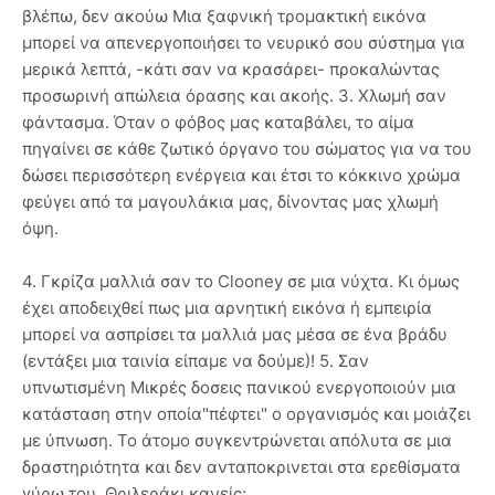
βλέπω, δεν ακούω Μια ξαφνική τρομακτική εικόνα
μπορεί να απενεργοποιήσει το νευρικό σου σύστημα για
μερικά λεπτά, -κάτι σαν να κρασάρει- προκαλώντας
προσωρινή απώλεια όρασης και ακοής. 3. Χλωμή σαν
φάντασμα. Όταν ο φόβος μας καταβάλει, το αίμα
πηγαίνει σε κάθε ζωτικό όργανο του σώματος για να του
δώσει περισσότερη ενέργεια και έτσι το κόκκινο χρώμα
φεύγει από τα μαγουλάκια μας, δίνοντας μας χλωμή
όψη.
4. Γκρίζα μαλλιά σαν το Clooney σε μια νύχτα. Κι όμως
έχει αποδειχθεί πως μια αρνητική εικόνα ή εμπειρία
μπορεί να ασπρίσει τα μαλλιά μας μέσα σε ένα βράδυ
(εντάξει μια ταινία είπαμε να δούμε)! 5. Σαν
υπνωτισμένη Μικρές δοσεις πανικού ενεργοποιούν μια
κατάσταση στην οποία"πέφτει" ο οργανισμός και μοιάζει
με ύπνωση. Το άτομο συγκεντρώνεται απόλυτα σε μια
δραστηριότητα και δεν ανταποκρινεται στα ερεθίσματα
γύρω του. Θριλεράκι κανείς;