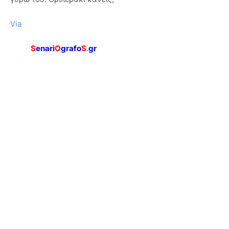
Via
S
enari
O
grafo
S
.
gr