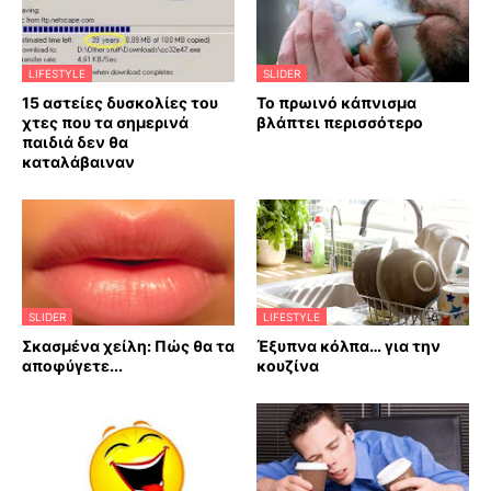
LIFESTYLE
SLIDER
15 αστείες δυσκολίες του
Το πρωινό κάπνισμα
χτες που τα σημερινά
βλάπτει περισσότερο
παιδιά δεν θα
καταλάβαιναν
SLIDER
LIFESTYLE
Σκασμένα χείλη: Πώς θα τα
Έξυπνα κόλπα… για την
αποφύγετε...
κουζίνα