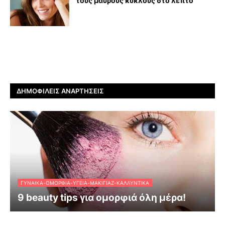
τους μαύρους κύκλους στο λεπτό
ΔΗΜΟΦΙΛΕΊΣ ΑΝΑΡΤΉΣΕΙΣ
ΓΥΝΑΊΚΑ-ΟΜΟΡΦΙΆ-ΥΓΕΊΑ-ΜΑΚΙΓΙΆΖ-ΚΑΛΛΥΝΤΙΚΆ
9 beauty tips για ομορφιά όλη μέρα!