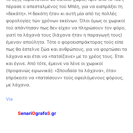
Via
S
enari
O
grafo
S
.
gr