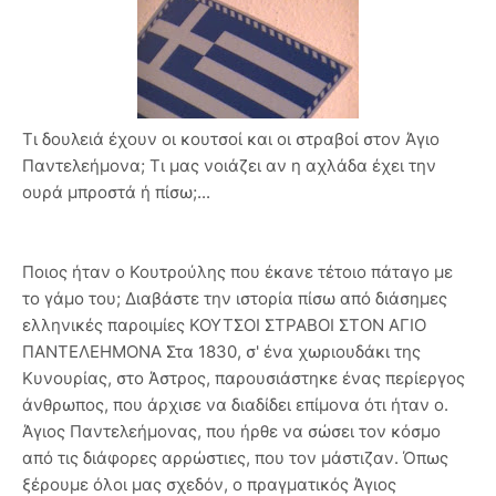
Τι δουλειά έχουν οι κουτσοί και οι στραβοί στον Άγιο
Παντελεήμονα; Τι μας νοιάζει αν η αχλάδα έχει την
ουρά μπροστά ή πίσω;...
Ποιος ήταν ο Κουτρούλης που έκανε τέτοιο πάταγο με το γάμο του; Διαβάστε την ιστορία πίσω από διάσημες ελληνικές παροιμίες ΚΟΥΤΣΟΙ ΣΤΡΑΒΟΙ ΣΤΟΝ ΑΓΙΟ ΠΑΝΤΕΛΕΗΜΟΝΑ Στα 1830, σ' ένα χωριουδάκι της Κυνουρίας, στο Άστρος, παρουσιάστηκε ένας περίεργος άνθρωπος, που άρχισε να διαδίδει επίμονα ότι ήταν ο. Άγιος Παντελεήμονας, που ήρθε να σώσει τον κόσμο από τις διάφορες αρρώστιες, που τον μάστιζαν. Όπως ξέρουμε όλοι μας σχεδόν, ο πραγματικός Άγιος Παντελεήμονας είναι ο προστάτης των ανάπηρων και οι Χριστιανοί πιστεύουν ότι γιατρεύει, εκτός από τις άλλες παθήσεις και τις παραμορφώσεις του σώματος, καθώς και τους τυφλούς. Ο άγνωστος, ωστόσο, του Άστρους δεν έκανε το παραμικρό θαύμα. Επειδή, όμως, δεν ενοχλούσε κανέναν με την παρουσία, τον άφηναν να λέει ό,τι θέλει. Παρ όλ' αυτά, η φήμη πως στο όμορφο χωριό της Κυνουρίας παρουσιάστηκε ο Άγιος Παντελεήμονας, απλώθηκε γρήγορα σε όλη την τότε Ελλάδα. Όπως ήταν επόμενο, όσοι έπασχαν από τα μάτια τους, τ' αφτιά τους, τα πόδια τους και από ένα σωρό άλλες ασθένειες, παράτησαν τα σπίτια τους και τις δουλειές τους και ξεκίνησαν να πάνε στο Άστρος, με την ελπίδα ότι θα γίνουν καλά. Κι ήταν τόσοι πολλοί αυτοί οι ανάπηροι, ώστε από τα διάφορα χωριά που περνούσαν, έλεγαν οι άλλοι που τους έβλεπαν: «Κουτσοί, στραβοί, στον Άγιο Παντελεήμονα» ΠΙΣΩ ΕΧΕΙ Η ΑΧΛΑΔΑ ΤΗΝ ΟΥΡΑ Οι Ενετοί, που άλλοτε κυριαρχούσαν στις θάλασσες, εγκαινίασαν πρώτοι τα ιστιοφόρα μεταγωγικά, όταν ήθελαν να μεταφέρουν το στρατό τους. Τα καράβια αυτά ήταν ξύλινα και πελώρια και είχαν σχήμα αχλαδιού. Έσερναν δε τις περισσότερες φορές πίσω τους ένα μικρό καραβάκι, που έβαζαν μέσα τον οπλισμό και τα πολεμοφόδια, όπως ακόμα τρόφιμα και διάφορα πολεμικά σύνεργα. Οι Έλληνες τα είχαν βαφτίσει αχλάδες από το σχήμα τους. Έτσι όταν καμιά φορά στο πέλαγος παρουσιαζότανε κανένα άγνωστο καράβι, οι νησιώτες ( βιγλάτορες) ανέβαιναν πάνω στους βράχους και απ'εκεί παρακολουθούσαν με αγωνία τις κινήσεις του. Αν ήταν απλώς ιστιοφόρο, δεν ανησυχούσαν τόσο, γιατί υπήρχε πιθανότης να συνεχίσει αλλού τον δρόμο του. Αν όμως ήταν "Αχλάδα" τους έπιανε πανικός, γιατί καταλάβαιναν ότι σε λίγο θ'άρχιζαν μάχες, πολιορκίες, πείνες και θάνατοι. Έφευγαν τότε για να πάνε να ετοιμάσουν την άμυνα τους. Από στόμα σε στόμα κυκλοφορούσε η φήμη ότι η "Αχλάδα" έχει πίσω την ουρά. Με την ουρά εννοούσαν το καραβάκι που έσερνε το μεταγωγικό. Άρα επίθεση. Και έλεγαν: "Πίσω έχει η Αχλάδα την ουρά", τι θα γίνει; ΠΛΗΡΩΣΕ ΤΑ ΜΑΛΛΙΑ ΤΗΣ ΚΕΦΑΛΗΣ ΤΟΥ Οι φόροι πριν από το 19ο αιώνα ήταν τόσοι πολλοί στην Ελλάδα, ώστε όσοι δεν είχαν να πληρώσουν, έβγαιναν στο βουνό. Για τη φοβερή αυτή φορολογία, ο ιστορικός Χριστόφορος Άγγελος, γράφει τα εξής χαρακτηριστικά: Οι επιβληθέντες φόροι ήσαν αναρίθμητοι, αλλά καί άνισοι. Εκτός της δέκατης, του εγγείου και της διακατοχής των ιδιοκτησιών, έκαστη οικογένεια κατέβαλε χωριστά φόρον καπνού (εστίας), δασμόν γάμου, δούλου και δούλης καταλυμάτων, επαρχιακών εξόδων καφτανίων, καρφοπετάλλων και άλλων εκτάκτων. Ενώ δε ούτο βαρείς καθ' εαυτούς ήσαν οί επιβληθέντες φόροι, έτι βαρυτέρους και αφορήτους καθίστα ο τρόπος της εισπράξεως και η δυναστεία των αποσταλλομένων πρός τούτο υπαλλήλωνη εκμισθωτών. Φόρος ωσαύτως ετίθετο απί των ραγιάδων (υπόδουλος-τουρκ.raya) εκείνων οίτινες έτρεφον μακράν κόμην». Από το τελευταίο αυτό, έμεινε παροιμιώδης η φράση: «πλήρωσε τα μαλλιά της κεφαλής του» ΠΡΑΣΣΕΙΝ ΑΛΟΓΑ Όταν κάποιος σε μία συζήτηση μας λέει πράγματα με τα οποία διαφωνούμε ή μας ακούγονται παράλογα, συνηθίζουμε να λέμε: "Μα τί είναι αυτά που μου λες? Αυτά είναι αηδίες και πράσσειν άλογα!". Το "πράσσειν άλογα" λοιπόν, δεν είνα πράσινα άλογα όπως πιστεύει πολύς κόσμος, όπως τα μικρά μου πόνυ, αλλά αρχαία ελληνική έκφραση.Προέρχεται εκ του ενεργητικού απαρέμφατου του ρήματος "πράττω" ή/και "πράσσω" (τα δύο τ, αντικαθίστανται στα αρχαία και από δύο σ), που είναι το "πράττειν" ή/και "πράσσειν" και του "άλογο" που είναι ουσιαστικά το ουσιαστικό "λόγος"=λογική (σε μία από τις έννοιες του) με το α στερητικό μπροστά. Α-λογο=παράλογο =>Πράσσειν άλογα, το να κάνει κανείς παράλογα πράγματα ΕΙΜΑΣΤΕ ΓΙΑ ΤΑ ΠΑΝΗΓΥΡΙΑ Στην Κόρινθο, που ήταν πλούσια πόλη, γίνονταν δύο πανηγύρια, για εμπόρους απ' όλο τον κόσμο. Το καθένα είχε διάρκεια ενάμιση μήνα. Όταν την κατέκτησαν οι Φράγκοι, αυτά συνεχίστηκαν. Όσοι συμμετείχαν σ' αυτά σαν να μην τρέχει τίποτα, έλεγαν, όταν τους ρωτούσαν, που πάνε : « είμαστε για τα πανηγύρια » . Έκφραση που σήμερα επικρατεί για όσους δεν έχουν επίγνωση της σοβαρότητας μιας κατάστασης ΤΙ ΚΑΠΝΟ ΦΟΥΜΑΡΕΙΣ Συχνά, για κάποιον που δεν ξέρουμε τι είναι, ρωτάμε συνήθως : « τι καπνό φουμάρει; ». Η φράση αυτή δεν προέρχεται, όπως νομίζουν πολλοί, από τη μάρκα των τσιγάρων που καπνίζει, αλλά κρατάει από τα βυζαντινά ακόμη χρόνια, ίσως και πιο παλιά. Η λέξη « καπνός » έχει εδώ την αρχαία σημασία της εστίας, δηλαδή, του σπιτιού. Ο ιστορικός Π. Καλλιγάς λέει κάπου : «Οι φορατζήδες έμπαιναν εις τας οικίας των εντόπιων και ερωτούν "τι καπνό φουμάρει εδώ; Κατά την απόκριση δε έβανον τον αναλογούντα φόρον». Όταν, λοιπόν, την εποχή εκείνη έλεγαν « καπνό », εννοούσαν σπίτι ΕΒΓΑΛΕ ΤΗΝ ΜΠΕΜΠΕΛΗ Μπέμπελη, είναι η ιλαρά (μεταδοτική, εξανθηματική νόσος). Η λέξη είναι σλαβικής προέλευσης (pepeli=στάχτη). Η φράση «έβγαλε την μπέμπελη», σημαίνει ότι κάποιος ζεσταίνεται και ιδρώνει υπερβολικά. Ο συσχετισμός της ζέστης με την ιλαρά, προκύπτει από την πρακτική ιατρική, σύμφωνα με την οποία, κάποιος που νοσεί από ιλαρά θα πρέπει να ντύνεται βαριά, έτσι ώστε να ζεσταθεί και να ιδρώσει και να «βγάλει» έτσι από πάνω την αρρώστια (δηλαδή την μπέμπελη) ΜΠΑΤΕ ΣΚΥΛΟΙ ΑΛΕΣΤΕ ΚΑΙ ΑΛΕΣΤΙΚΑ ΜΗ ΔΙΝΕΤΕ Οι Φράγκοι, που είχαν υποδουλώσει άλλοτε την Ελλάδα, έκαναν τόσα μαρτύρια στους κατοίκους, ώστε οι Έλληνες τούς βάφτισαν «Σκυλόφραγκους». Ό,τι είχαν και δεν είχαν, τούς το έπαιρναν, κυρίως όμως ενδιαφερόντουσαν για το αλεύρι, που τούς ήταν απαραίτητο για να φτιάχνουν ψωμί. Κάποτε σ' ένα χωριουδάκι της Πάτρας μπήκαν μερικοί στρατιώτες σ' ένα μύλο και απαίτησαν από τον μυλωνά να τους αλέσει όλο το σιτάρι που υπήρχε εκεί, με την υπόσχεση ότι θα τού πλήρωναν τ' αλεστικά. Ο μυλωνάς ονομαζόταν Γιάννης Ζήσιμος, κι ήταν γνωστός για την παλικαριά του και την εξυπνάδα του. Όταν είδε τους Φράγκους να θέλουν να τού αρπάξουν το βιος του με το έτσι το θέλω, φούντωσε ολόκληρος. Συγκρατήθηκε, όμως, και δικαιολογήθηκε ότι δεν μπορεί μόνος του ν' αλέσει τόσες οκάδες σιτάρι. Οι στρατιώτες τού είπαν τότε ότι θα τον βοηθούσαν αυτοί. Ο Ζήσιμος τούς πέρασε στον μύλο και τούς είπε δήθεν ευγενικά: «Μπάτε σκύλοι αλέστε και αλεστικά μη δώσετε». Ύστερα τούς κλείδωσε μέσα κι έβαλε φωτιά στο μύλο. Εκεί τούς έκαψε όλους σαν ποντίκια κι αυτός εξαφανίστηκε. ΤΟΥ ΕΨΗΣΕ ΤΟ ΨΑΡΙ ΣΤΑ ΧΕΙΛΗ Ο λαός του Βυζαντίου γιόρταζε με μεγάλη κατάνυξη και πίστη όλες τις μέρες της Σαρακοστής. Το φαγητό του ήταν μαρουλόφυλλα βουτηγμένα στο ξίδι, μαυρομάτικα φασόλια, φρέσκα κουκιά και θαλασσινά. Στα μοναστήρια, όμως, ήταν ακόμη πιο αυστηρά, αν και πολλοί καλόγεροι, που δεν μπορούσαν να κρατήσουν περισσότερο τη νηστεία, έκαναν πολλές κρυφές.αμαρτίες κι έτρωγαν αβγά ή έπιναν γάλα. Αν τύχαινε, όμως, κανένας απ' αυτούς να πέσει στην αντίληψη των άλλων -ότι είχε σπάσει δηλαδή τη νηστεία του- καταγγελλόταν αμέσως στο ηγουμενοσυμβούλιο και καταδικαζόταν στις πιο αυστηρές ποινές. Κάποτε λοιπόν, ένας καλόγερος, ο Μεθόδιος, πιάστηκε να τηγανίζει ψάρια μέσα σε μια σπηλιά, που ήταν κοντά στο μοναστήρι. Το αμάρτημά του θεωρήθηκε φοβερό. Το ηγούμενο συμβούλιο τον καταδίκασε τότε στην εξής τιμωρία: Διάταξε και του γέμισαν το στόμα με αναμμένα κάρβουνα και κει πάνω έβαλαν ένα ωμό ψάρι, για να ψηθεί! Το γεγονός αυτό το αναφέρει ο Θεοφάνης. Φυσικά ο καλόγερος πέθανε έπειτα από λίγο μέσα σε τρομερούς πόνους. Αλλά ωστόσο έμεινε η φράση «Μου έψησε το ψάρι στα χείλη» ή «Του έψησε το ψάρι στα χείλη» ΜΑΣ ΑΛΛΑΞΑΝ ΤΑ ΦΩΤΑ Μια παράξενη συνήθεια στην Αγγλία ήταν να κατραμώνουν τους λαθρέμπορους. Τους κρεμούσαν στις ακτές της θάλασσας, τους άλειβαν με πίσσα και τους άφηναν εκεί να αιωρούνται βδομάδες, μήνες και χρόνια, καμιά φορά. Έβαζαν δε τις κρεμάλες σε απόσταση πάνω στους βράχους της παραλίας. Αυτή η απάνθρωπη συνήθειο κράτησε ως τα τελευταία, σχεδόν, χρόνια. Στα 1822, έβλεπε κανείς στον πύργο του Δούβρου τρεις τέτοιους κρεμασμένους. Η Αγγλία έκανε τα ίδια με τους κλέφτες, τους εμπρηστές και τους δολοφόνους. Ο Τζον Πέιvτερ, που έβαλε φωτιά στα ναυτομάγαζα του Πόρτσμουθ, κρεμάστηκε και κατραμώθηκε στα 1776. Ο αβάς Κόγερ τον ξαναείδε στα 1777. Ο Πέιντερ ήταν αλυσοδεμένος και κρεμασμένος πάνω από τα ερείπια που είχε προξενήσει ο ίδιος, τον φρεσκοπίσσωναν δε από καιρό σε καιρό, για να διατηρείται. Τέλος, τον αντικατέστησαν ύστερα από τέσσερα χρόνια. Με τον ίδιο τρόπο οι Βυζαντινοί τιμωρούσαν πολλούς εγκληματίες, που έκαναν, όμως και χρέη φαναριών! Τους έβαζαν, δηλαδή, φωτιά στα πόδια και τους άφηναν να καίγονται σαν λαμπάδες. Και φαίνεται πως οι δολοφόνοι ήταν πολλοί την εποχή εκείνη, αφού για ένα ορισμένο χρονικό διάστημα φώτιζαν τον Κεράτιο κόλπο. Αργότερα, όμως, τους αντικατέστησαν με αληθινούς πυρσούς. Αυτοί ωστόσο, που ήθελαν να καίγονται οι εγκληματίες, έλεγαν δυσαρεστημένοι: «Μας άλλαξαν τα φώτα» ΑΚΟΜΑ ΔΕΝ ΤΟΝ ΕΙΔΑΝΕ, ΓΙΑΝΝΗ ΤΟΝ ΒΑΦΤΙΣΑΝΕ Ο Τριπολιτσιώτης Αγγελάκης Νικηταράς, παράγγειλε κάποτε του Κολοκοτρώνη -που ήταν στενός του φίλος- να κατέβει στο χωριό, για να βαφτίσει το μωρό του. Ο Νικηταράς τού παράγγειλε ότι το παιδί επρόκειτο να το βγάλουν Γιάννη, αλλά για να τον τιμήσουν, αποφάσισαν να του δώσουν τ' όνομά του, δηλαδή Θεόδωρο. Ο θρυλικός Γέρος του Μοριά απάντησε τότε, πως ευχαρίστως θα πήγαινε μόλις θα «έκλεβε λίγον καιρό», γιατί τις μέρες εκείνες έδινε μάχες. Έτσι θα πέρασε ένας ολόκληρος μήνας σχεδόν κι ο Κολοκοτρώνης δεν κατόρθωσε να πραγματοποιήσει την υπόσχεση που είχε δώσει. Δεύτερη, λοιπόν, παραγγελία του Νικηταρά. Ώσπου ο Γέρος πήρε την απόφαση και με δύο παλικάρια του κατέβηκε στο χωριό. Αλλά μόλις μπήκε στο σπίτι του φίλου του, δεν είδε κανένα μωρό, ούτε καμμιά προετοιμασία για βάφτιση. Τι είχε συμβεί: Η γυναίκα του Νικηταρά ήταν στις μέρες της να γεννήσει. Επειδή όμως, ο τελευταίος ήξερε πως ο Γέρος ήταν απασχολημένος στα στρατηγικά του καθήκ