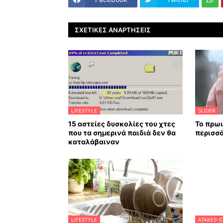
ΣΧΕΤΙΚΈΣ ΑΝΑΡΤΉΣΕΙΣ
LIFESTYLE
SLIDER
15 αστείες δυσκολίες του χτες
Το πρωι
που τα σημερινά παιδιά δεν θα
περισσ
καταλάβαιναν
LIFESTYLE
ATAKES-S