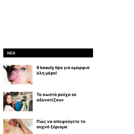
ΝΈΑ
9 beauty tips για ομορφιά
όλη μέρα!
Τα σωστά ρούχα σε
αδυνατίζουν
Πώς να αποφεύγετε το
συχνό ξύρισμα