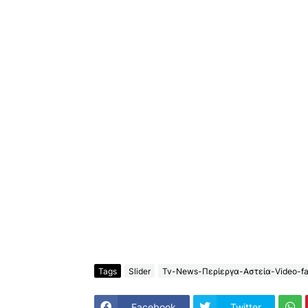
Tags
Slider
Tv-News-Περίεργα-Αστεία-Video-fa
Facebook
Twitter