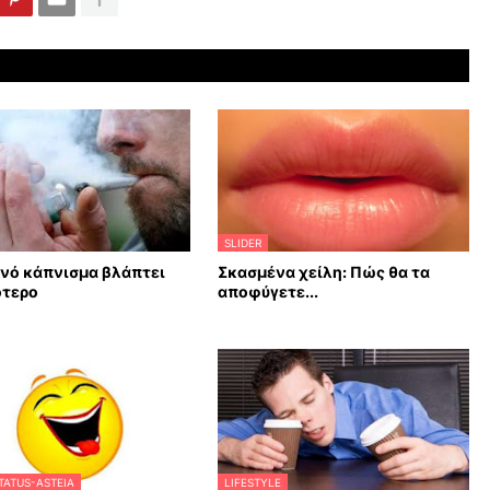
SLIDER
νό κάπνισμα βλάπτει
Σκασμένα χείλη: Πώς θα τα
ότερο
αποφύγετε...
TATUS-ASTEIA
LIFESTYLE