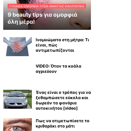
ΓΥΝΑΊΚΑ-ΟΜΟΡΦΙΆ-ΥΓΕΊΑ-ΜΑΚΙΓΙΆΖ-ΚΑΛΛΥΝΤΙΚΆ
9 beauty tips για ομορφιά
όλη μέρα!
Ινομυώματα στη μήτρα: Τι
είναι, πώς
αντιμετωπίζονται
VIDEO: Όταν τα κοάλα
αγριεύουν
Ένας είναι ο τρόπος για να
ξεθαμπώσετε εύκολα και
δωρεάν τα φανάρια
αυτοκινήτου [video]
Πως να ατιμετωπίσετε το
κριθαράκι στο μάτι