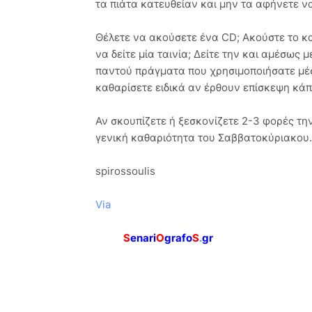
τα πιάτα κατευθείαν και μην τα αφήνετε ν
Θέλετε να ακούσετε ένα CD; Ακούστε το κα
να δείτε μία ταινία; Δείτε την και αμέσως
παντού πράγματα που χρησιμοποιήσατε μέσ
καθαρίσετε ειδικά αν έρθουν επίσκεψη κάπ
Αν σκουπίζετε ή ξεσκονίζετε 2-3 φορές τη
γενική καθαριότητα του Σαββατοκύριακου.
spirossoulis
Via
S
enari
O
grafo
S
.
gr