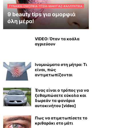
ΓΥΝΑΊΚΑ-ΟΜΟΡΦΙΆ-ΥΓΕΊΑ-ΜΑΚΙΓΙΆΖ-ΚΑΛΛΥΝΤΙΚΆ
9 beauty tips για ομορφιά
όλη μέρα!
VIDEO: Όταν τα κοάλα
αγριεύουν
Ινομυώματα στη μήτρα: Τι
είναι, πώς
αντιμετωπίζονται
Ένας είναι ο τρόπος για να
ξεθαμπώσετε εύκολα και
δωρεάν τα φανάρια
αυτοκινήτου [video]
Πως να ατιμετωπίσετε το
κριθαράκι στο μάτι