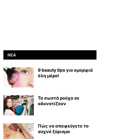
ΝΈΑ
9 beauty tips για ομορφιά
όλη μέρα!
Τα σωστά ρούχα σε
αδυνατίζουν
Πώς να αποφεύγετε το
συχνό ξύρισμα