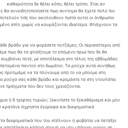
καθαριότητα δε θέλει κόπο, θέλει τρόπο. Έτσι αν
 θα συνειδητοποιήσετε πως συντομα θα έχετε πολύ πιο
ποτελούν τιπς που ακολουθουν πιστά αυτοί οι άνθρωποι
μένο σπίτι χωρίς να κουράζονται ιδιαίτερα. Φτιάχνουν τα
άθε βράδυ για να φορέσετε πυτζάμες; Oι περισσότεροι από
έμε πως θα τα φτιάξουμε το επόμενο πρωί που δε θα
 συμβαίνει ποτέ, με αποτέλεσμα στο τέλος της εβδομάδας
 πεταμένα παντού στο δωμάτιο. Τα ρούχα αυτά συνήθως
ς προτιμάμε να τα πλύνουμε από το να μπούμε στη
τα ρούχα σας κάθε βράδυ και κρεμάστε τα στη ντουλάπα.
άνε πράγματα που δεν τους χρειάζονται
ια ή 6 τρίφτες τυριών; Ξεκινήστε το ξεκαθάρισμα και μην
ν κρατάνε άχρηστα έγγραφα και διαφημιστικά
 τα διαφημιστικά που του στέλνουν ή φοβάται να πετάξει
με αποτέλεσμα κάποια στιγμή να μην υπάρχει χώρος σε