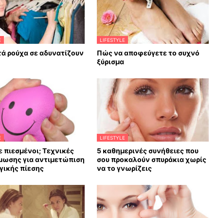
E
LIFESTYLE
ά ρούχα σε αδυνατίζουν
Πώς να αποφεύγετε το συχνό
ξύρισμα
E
LIFESTYLE
 πιεσμένοι; Τεχνικές
5 καθημερινές συνήθειες που
μωσης για αντιμετώπιση
σου προκαλούν σπυράκια χωρίς
γικής πίεσης
να το γνωρίζεις