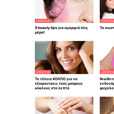
LIFESTYLE
LIFESTYL
9 beauty tips για ομορφιά όλη
Τα σωστ
μέρα!
LIFESTYLE
LIFESTYL
Το τέλειο ΚΟΛΠΟ για να
Νιώθετε
εξαφανίσεις τους μαύρους
ενδυνά
κύκλους στο λεπτό
ψυχολο