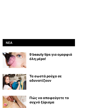
ΝΈΑ
9 beauty tips για ομορφιά
όλη μέρα!
Τα σωστά ρούχα σε
αδυνατίζουν
Πώς να αποφεύγετε το
συχνό ξύρισμα