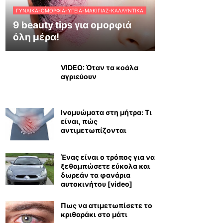
ΓΥΝΑΊΚΑ-ΟΜΟΡΦΙΆ-ΥΓΕΊΑ-ΜΑΚΙΓΙΆΖ-ΚΑΛΛΥΝΤΙΚΆ
9 beauty tips για ομορφιά
όλη μέρα!
VIDEO: Όταν τα κοάλα
αγριεύουν
Ινομυώματα στη μήτρα: Τι
είναι, πώς
αντιμετωπίζονται
Ένας είναι ο τρόπος για να
ξεθαμπώσετε εύκολα και
δωρεάν τα φανάρια
αυτοκινήτου [video]
Πως να ατιμετωπίσετε το
κριθαράκι στο μάτι