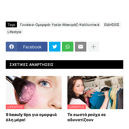
Tags
Γυναίκα-Ομορφιά-Υγεία-Μακιγιάζ-Καλλυντικά
ΕΙΔΗΣΕΙΣ
Lifestyle
Facebook
ΣΧΕΤΙΚΈΣ ΑΝΑΡΤΉΣΕΙΣ
LIFESTYLE
LIFESTYLE
9 beauty tips για ομορφιά
Τα σωστά ρούχα σε
όλη μέρα!
αδυνατίζουν