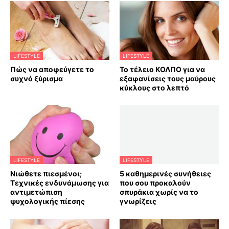
LIFESTYLE
LIFESTYLE
Πώς να αποφεύγετε το
Το τέλειο ΚΟΛΠΟ για να
συχνό ξύρισμα
εξαφανίσεις τους μαύρους
κύκλους στο λεπτό
LIFESTYLE
LIFESTYLE
Νιώθετε πιεσμένοι;
5 καθημερινές συνήθειες
Τεχνικές ενδυνάμωσης για
που σου προκαλούν
αντιμετώπιση
σπυράκια χωρίς να το
ψυχολογικής πίεσης
γνωρίζεις