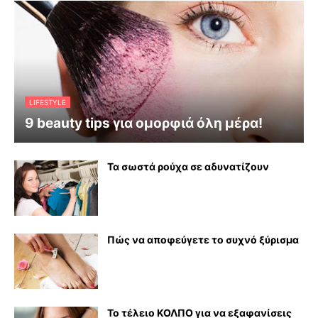
LIFESTYLE
9 beauty tips για ομορφιά όλη μέρα!
Τα σωστά ρούχα σε αδυνατίζουν
Πώς να αποφεύγετε το συχνό ξύρισμα
Το τέλειο ΚΟΛΠΟ για να εξαφανίσεις