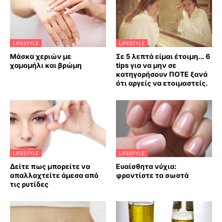
LIFESTYLE
LIFESTYLE
Mάσκα χεριών με
Σε 5 λεπτά είμαι έτοιμη... 6
χαμομήλι και βρώμη
tips για να μην σε
κατηγορήσουν ΠΟΤΕ ξανά
ότι αργείς να ετοιμαστείς.
LIFESTYLE
LIFESTYLE
Δείτε πως μπορείτε να
Ευαίσθητα νύχια:
απαλλαχτείτε άμεσα από
φροντίστε τα σωστά
τις ρυτίδες