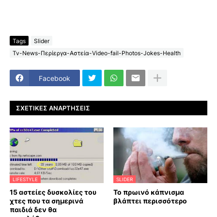
Tags
Slider
Tv-News-Περίεργα-Αστεία-Video-fail-Photos-Jokes-Health
Facebook
ΣΧΕΤΙΚΈΣ ΑΝΑΡΤΉΣΕΙΣ
LIFESTYLE
SLIDER
15 αστείες δυσκολίες του
Το πρωινό κάπνισμα
χτες που τα σημερινά
βλάπτει περισσότερο
παιδιά δεν θα