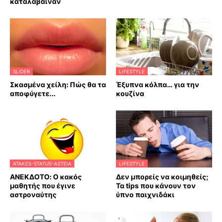
καταλάβαιναν
SLIDER
LIFESTYLE
Σκασμένα χείλη: Πώς θα τα
Έξυπνα κόλπα… για την
αποφύγετε...
κουζίνα
ATAKES-STATUS-ASTEIA
LIFESTYLE
ΑΝΕΚΔΟΤΟ: Ο κακός
Δεν μπορείς να κοιμηθείς;
μαθητής που έγινε
Τα tips που κάνουν τον
αστροναύτης
ύπνο παιχνιδάκι