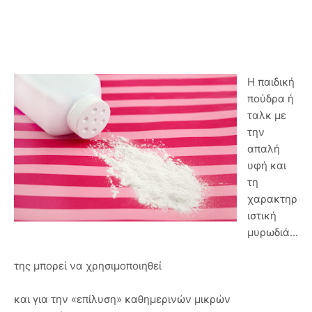
Η παιδική
πούδρα ή
ταλκ με
την
απαλή
υφή και
τη
χαρακτηρ
ιστική
μυρωδιά...
της μπορεί να χρησιμοποιηθεί
και για την «επίλυση» καθημερινών μικρών