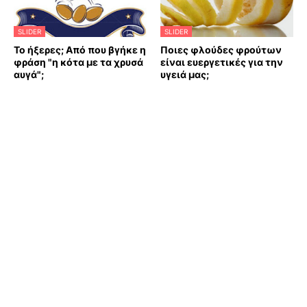
SLIDER
SLIDER
Το ήξερες; Από που βγήκε η
Ποιες φλούδες φρούτων
φράση "η κότα με τα χρυσά
είναι ευεργετικές για την
αυγά";
υγειά μας;