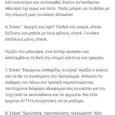
κάτι καινούριο και ανανεωθεί. Εκείνο αντιστέκεται
σθεναρά όχι όμως για πολύ. Ποιός μπορεί να τα βάλει με
την επιμονή μιας γυναίκας άλλωστε!
6. Στάση ” Αραχτή και light” Παιδιά στη γιαγιά, check.
Σύζυγος για μπάλα με τους φίλους, check. Γυναίκα
επιτέλους μόνη, check.
Γεμίζει την μπανιέρα, ένα ποτήρι κρασάκι και
απολαμβάνει τη δική της στιγμή γαλήνης και ηρεμίας.
7. Στάση “Σπρώχνω, καθαρίζω, ενοχλώ” Αράζει ο κύριος
για να δει το αγαπημένο του πρόγραμμα. Απλώνει τις
ποδάρες του πάνω στο τραπέζι τσιμπολογώντας
ταυτόχρονα διάφορα αδιαφορώντας εννοείται για την
τύχη από τα σκουπιδάκια και τα ψίχουλα. Και τότε
έρχεται ΑΥΤΗ η ενοχλητική να τα μαζέψει.
8. Στάση “Σκουπίστε, τακτοποιήστε, τελειώσατε” Κάτι