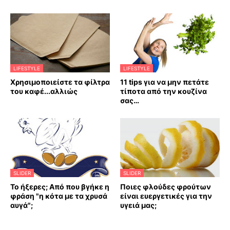
LIFESTYLE
LIFESTYLE
Χρησιμοποιείστε τα φίλτρα
11 tips για να μην πετάτε
του καφέ...αλλιώς
τίποτα από την κουζίνα
σας…
SLIDER
SLIDER
Το ήξερες; Από που βγήκε η
Ποιες φλούδες φρούτων
φράση "η κότα με τα χρυσά
είναι ευεργετικές για την
αυγά";
υγειά μας;