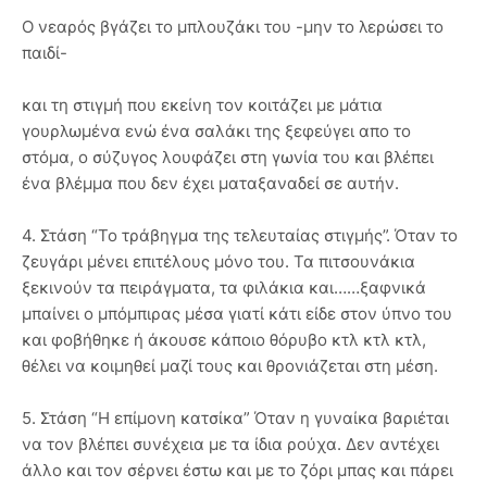
Ο νεαρός βγάζει το μπλουζάκι του -μην το λερώσει το
παιδί-
και τη στιγμή που εκείνη τον κοιτάζει με μάτια
γουρλωμένα ενώ ένα σαλάκι της ξεφεύγει απο το
στόμα, ο σύζυγος λουφάζει στη γωνία του και βλέπει
ένα βλέμμα που δεν έχει ματαξαναδεί σε αυτήν.
4. Στάση “Το τράβηγμα της τελευταίας στιγμής”. Όταν το
ζευγάρι μένει επιτέλους μόνο του. Τα πιτσουνάκια
ξεκινούν τα πειράγματα, τα φιλάκια και……ξαφνικά
μπαίνει ο μπόμπιρας μέσα γιατί κάτι είδε στον ύπνο του
και φοβήθηκε ή άκουσε κάποιο θόρυβο κτλ κτλ κτλ,
θέλει να κοιμηθεί μαζί τους και θρονιάζεται στη μέση.
5. Στάση “Η επίμονη κατσίκα” Όταν η γυναίκα βαριέται
να τον βλέπει συνέχεια με τα ίδια ρούχα. Δεν αντέχει
άλλο και τον σέρνει έστω και με το ζόρι μπας και πάρει