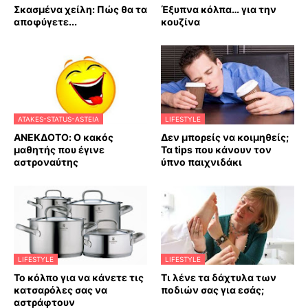
Σκασμένα χείλη: Πώς θα τα
Έξυπνα κόλπα… για την
αποφύγετε...
κουζίνα
ATAKES-STATUS-ASTEIA
LIFESTYLE
ΑΝΕΚΔΟΤΟ: Ο κακός
Δεν μπορείς να κοιμηθείς;
μαθητής που έγινε
Τα tips που κάνουν τον
αστροναύτης
ύπνο παιχνιδάκι
LIFESTYLE
LIFESTYLE
Το κόλπο για να κάνετε τις
Τι λένε τα δάχτυλα των
κατσαρόλες σας να
ποδιών σας για εσάς;
αστράφτουν