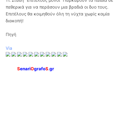
11. Στάση “Επιτέλους μόνοι” Παρκάρουν τα παιδιά σε
πεθερικά για να περάσουν μια βραδιά οι δυο τους.
Επιτέλους θα κοιμηθούν όλη τη νύχτα χωρίς καμία
διακοπή!
Πηγή
Via
S
enari
O
grafo
S
.
gr